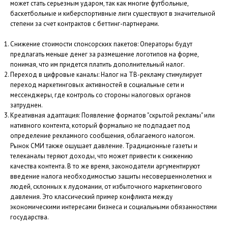
может стать серьезным ударом, так как многие футбольные,
баскетбольные и киберспортивные лиги существуют в значительной
степени за счет контрактов с беттинг-партнерами.
Снижение стоимости спонсорских пакетов: Операторы будут
предлагать меньше денег за размещение логотипов на форме,
понимая, что им придется платить дополнительный налог.
Переход в цифровые каналы: Налог на ТВ-рекламу стимулирует
переход маркетинговых активностей в социальные сети и
мессенджеры, где контроль со стороны налоговых органов
затруднен.
Креативная адаптация: Появление форматов "скрытой рекламы" или
нативного контента, который формально не подпадает под
определение рекламного сообщения, облагаемого налогом.
Рынок СМИ также ощущает давление. Традиционные газеты и
телеканалы теряют доходы, что может привести к снижению
качества контента. В то же время, законодатели аргументируют
введение налога необходимостью защиты несовершеннолетних и
людей, склонных к лудомании, от избыточного маркетингового
давления. Это классический пример конфликта между
экономическими интересами бизнеса и социальными обязанностями
государства.