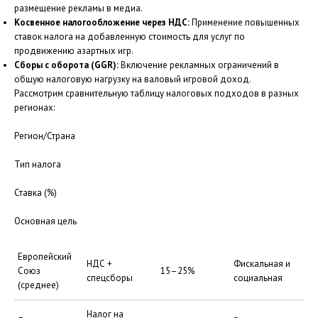
размещение рекламы в медиа.
Косвенное налогообложение через НДС:
Применение повышенных
ставок налога на добавленную стоимость для услуг по
продвижению азартных игр.
Сборы с оборота (GGR):
Включение рекламных ограничений в
общую налоговую нагрузку на валовый игровой доход.
Рассмотрим сравнительную таблицу налоговых подходов в разных
регионах:
Регион/Страна
Тип налога
Ставка (%)
Основная цель
Европейский
НДС +
Фискальная и
Союз
15–25%
спецсборы
социальная
(среднее)
Налог на