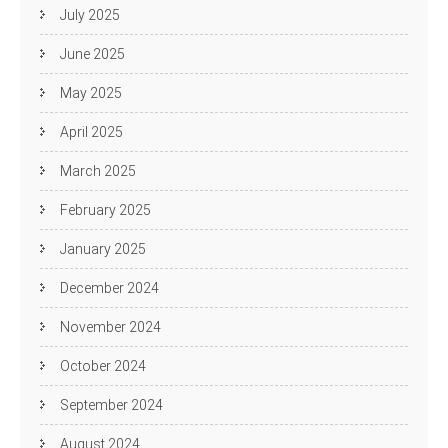
July 2025
June 2025
May 2025
April 2025
March 2025
February 2025
January 2025
December 2024
November 2024
October 2024
September 2024
August 2024