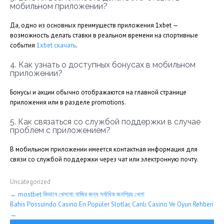
мобильном приложении?
Да, одно из основных преимуществ приложения 1xbet —
возможность делать ставки в реальном времени на спортивные
события
1xbet скачать
.
4. Как узнать о доступных бонусах в мобильном
приложении?
Бонусы и акции обычно отображаются на главной странице
приложения или в разделе promotions.
5. Как связаться со службой поддержки в случае
проблем с приложением?
В мобильном приложении имеется контактная информация для
связи со службой поддержки через чат или электронную почту.
Uncategorized
Post
←
mostbet কিভাবে খেলবো: বাজির জন্য সর্বাধিক জনপ্রিয় খেলা
Bahis Possuindo Casino En Popüler Slotlar, Canlı Casino Ve Oyun Rehberi
navigation
→