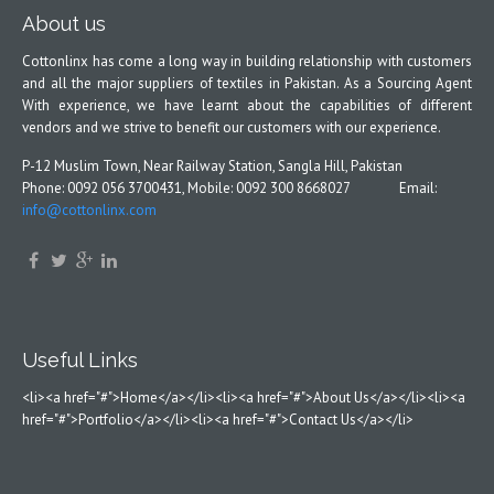
About us
Cottonlinx has come a long way in building relationship with customers
and all the major suppliers of textiles in Pakistan. As a Sourcing Agent
With experience, we have learnt about the capabilities of different
vendors and we strive to benefit our customers with our experience.
P-12 Muslim Town, Near Railway Station, Sangla Hill, Pakistan
Phone: 0092 056 3700431, Mobile: 0092 300 8668027 Email:
info@cottonlinx.com
Useful Links
<li><a href="#">Home</a></li><li><a href="#">About Us</a></li><li><a
href="#">Portfolio</a></li><li><a href="#">Contact Us</a></li>