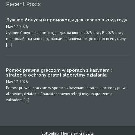
Recent Posts
Лучшие бонусы и промокоды для казино в 2025 году
May 17, 2026
Лучшие бонусы и промокоды для казино в 2025 году В 2025 году
мир онлайн-казино продолжает привлекать игроков по всему миру
[…]
Pomoc prawna graczom w sporach z kasynami:
strategie ochrony praw i algorytmy działania
May 17, 2026
Pomoc prawna graczom w sporach z kasynami: strategie ochrony praw i
algorytmy działania Charakter prawny relacji między graczem a
zakładem […]
Cottonlinx Theme By Kraft Lite