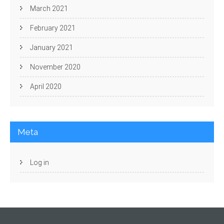
March 2021
February 2021
January 2021
November 2020
April 2020
Meta
Log in