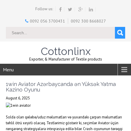
Follow us:
0092 056 3700431
0092 300 8668027
Cottonlinx
Exporter, & Manufacturer of Textile products
Menu
1win Aviator Azərbaycanda ən Yüksək Yatma
Kazino Oyunu
August 6, 2025
Solda olan qələbə/uduz məlumatları və yuxarıdakı çarpan məlumatları
təhlil ötrü xeyirli olacaq. Testlərimiz göstərir ki, seçimlər Aviator üçün
rəngarəng strategiyalara inteqrasiya edilə bilər. Crash-oyununun tərəqqi