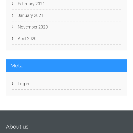
February 2021
January 2021
November 2020
April 2020
Meta
Log in
About us