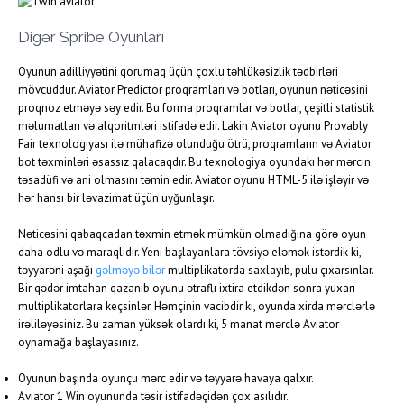
Digər Spribe Oyunları
Oyunun adilliyyətini qorumaq üçün çoxlu təhlükəsizlik tədbirləri
mövcuddur. Aviator Predictor proqramları və botları, oyunun nəticəsini
proqnoz etməyə səy edir. Bu forma proqramlar və botlar, çeşitli statistik
məlumatları və alqoritmləri istifadə edir. Lakin Aviator oyunu Provably
Fair texnologiyası ilə mühafizə olunduğu ötrü, proqramların və Aviator
bot təxminləri əsassız qalacaqdır. Bu texnologiya oyundakı hər mərcin
təsadüfi və ani olmasını təmin edir. Aviator oyunu HTML-5 ilə işləyir və
hər hansı bir ləvazimat üçün uyğunlaşır.
Nəticəsini qabaqcadan təxmin etmək mümkün olmadığına görə oyun
daha odlu və maraqlıdır. Yeni başlayanlara tövsiyə eləmək istərdik ki,
təyyarəni aşağı
gəlməyə bilər
multiplikatorda saxlayıb, pulu çıxarsınlar.
Bir qədər imtahan qazanıb oyunu ətraflı ixtira etdikdən sonra yuxarı
multiplikatorlara keçsinlər. Həmçinin vacibdir ki, oyunda xirda mərclərlə
irəliləyəsiniz. Bu zaman yüksək olardı ki, 5 manat mərclə Aviator
oynamağa başlayasınız.
Oyunun başında oyunçu mərc edir və təyyarə havaya qalxır.
Aviator 1 Win oyununda təsir istifadəçidən çox asılıdır.