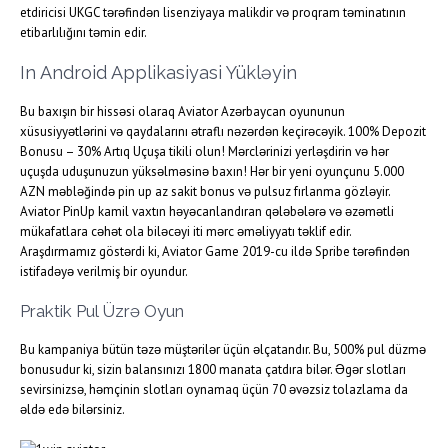
etdiricisi UKGC tərəfindən lisenziyaya malikdir və proqram təminatının
etibarlılığını təmin edir.
In Android Applikasiyasi Yükləyin
Bu baxışın bir hissəsi olaraq Aviator Azərbaycan oyununun
xüsusiyyətlərini və qaydalarını ətraflı nəzərdən keçirəcəyik. 100% Depozit
Bonusu – 30% Artıq Uçuşa tikili olun! Mərclərinizi yerləşdirin və hər
uçuşda uduşunuzun yüksəlməsinə baxın! Hər bir yeni oyunçunu 5.000
AZN məbləğində pin up az sakit bonus və pulsuz fırlanma gözləyir.
Aviator PinUp kamil vaxtın həyəcanlandıran qələbələrə və əzəmətli
mükafatlara cəhət ola biləcəyi iti mərc əməliyyatı təklif edir.
Araşdırmamız göstərdi ki, Aviator Game 2019-cu ildə Spribe tərəfindən
istifadəyə verilmiş bir oyundur.
Praktik Pul Üzrə Oyun
Bu kampaniya bütün təzə müştərilər üçün əlçatandır. Bu, 500% pul düzmə
bonusudur ki, sizin balansınızı 1800 manata çatdıra bilər. Əgər slotları
sevirsinizsə, həmçinin slotları oynamaq üçün 70 əvəzsiz tolazlama da
əldə edə bilərsiniz.