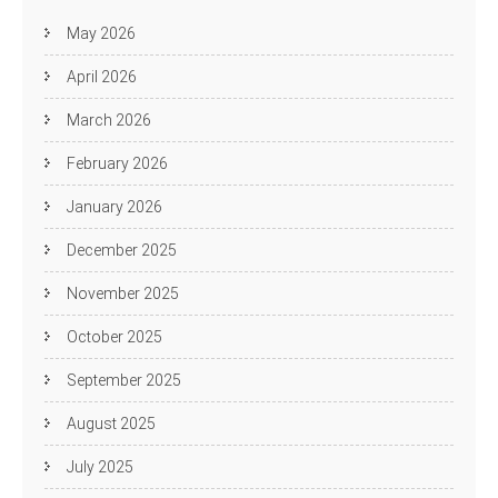
May 2026
April 2026
March 2026
February 2026
January 2026
December 2025
November 2025
October 2025
September 2025
August 2025
July 2025