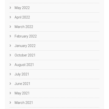
May 2022
April 2022
March 2022
February 2022
January 2022
October 2021
August 2021
July 2021
June 2021
May 2021
March 2021