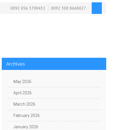
0092 056 3700431
0092 300 8668027
Archives
May 2026
April 2026
March 2026
February 2026
January 2026