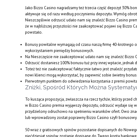
Jako Bizzo Casino nagradzamy też trzecia część depozyt 30% bonu
aktywuje się od razu według poczynieniu depozytu. Wymóg obrot
Nieszczęśliwie odrzucić udało nam się znaleźć Bizzo Casino pre
że w najbliższej przyszłości nie zaakceptować pojawi się Bizzo 
powstało.
Bonusy powitalne wymagają od czasu naszą firmę 40-krotnego obr
wykorzystaniem pieniędzy bonusowych.
Na Nieszczęście nie zaakceptować udało nam się znaleźć Bizzo 
Odrzucić dostaniesz 100% bonusu tuż przy innej wpłacie, jednak 
Toteż też nie zaakceptować faktycznie łatwo jest znaleźć przyd
nowi klienci mogą wykorzystać, by zapewnić sobie świetny bonus
Pierwotnym punktem do odwiedzenia korzystania z premii powita
Zniżki, Spośród Których Można Systematy
To kusząca propozycja, zwłaszcza na rzecz tychże, którzy przed c
w Bizzo Casino premia wyjąwszy depozytu, odrzucić wydaje się w
przydzielony odruchowo na spełnieniu warunków ofert. Owo znaczy,
lub wprowadzony został poprawny Bizzo Casino szyfr bonusowy
50 wraz z gratisowych spinów pozostanie dopisanych do Noweg
pięćdziesiąt spinów zostanie dopisane do Twego konta bankow