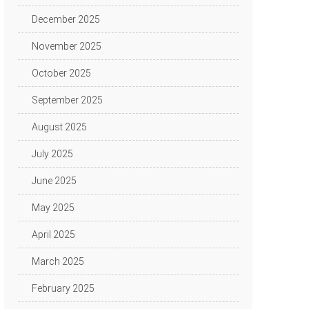
December 2025
November 2025
October 2025
September 2025
August 2025
July 2025
June 2025
May 2025
April 2025
March 2025
February 2025