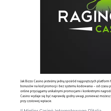
Jak Bizzo Casino jesteśmy jedną spośród najgorętszych platform
bonusów na kod promocji i bez systemu kodowania – od czasu po
online przyciągamy unikalnymi promocjami i konkretnymi nagroda
Casino wydaje się być naprawdę godny uwagi, ponieważ możesz 
przy czołowej wpłacie.
Il Miglior Casinò Internetowego D’italia