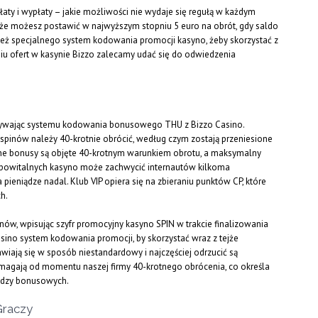
aty i wypłaty – jakie możliwości nie wydaje się regułą w każdym
t, że możesz postawić w najwyższym stopniu 5 euro na obrót, gdy saldo
ż specjalnego system kodowania promocji kasyno, żeby skorzystać z
iu ofert w kasynie Bizzo zalecamy udać się do odwiedzenia
używając systemu kodowania bonusowego THU z Bizzo Casino.
pinów należy 40-krotnie obrócić, według czym zostają przeniesione
ane bonusy są objęte 40-krotnym warunkiem obrotu, a maksymalny
 powitalnych kasyno może zachwycić internautów kilkoma
pieniądze nadal. Klub VIP opiera się na zbieraniu punktów CP, które
h.
nów, wpisując szyfr promocyjny kasyno SPIN w trakcie finalizowania
ino system kodowania promocji, by skorzystać wraz z tejże
iają się w sposób niestandardowy i najczęściej odrzucić są
magają od momentu naszej firmy 40-krotnego obrócenia, co określa
iędzy bonusowych.
Graczy