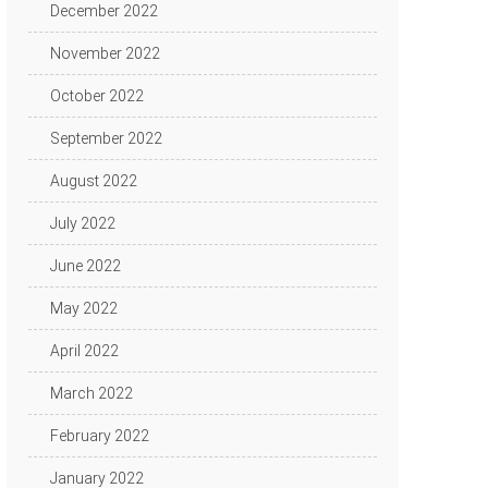
December 2022
November 2022
October 2022
September 2022
August 2022
July 2022
June 2022
May 2022
April 2022
March 2022
February 2022
January 2022