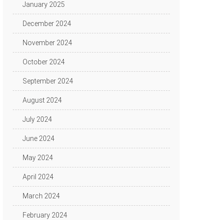
January 2025
December 2024
November 2024
October 2024
September 2024
August 2024
July 2024
June 2024
May 2024
April 2024
March 2024
February 2024