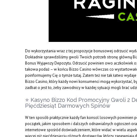
Do wykorzystania wraz z tej propozycje bonusowej odrzucić wyd
Dokładnie sprawdziliśmy gwoli Twoich potrzeb stronę główną Bizz
Bonus Wyjąwszy Depozytu. Odrzucić powinien owo aczkolwiek oz
takowa podaż – w końcu Bizzo Casino wówczas co wystartowało. 
poinformujemy Cię o tymże tutaj. Zatem też nie tak łatwo wyd
Bizzo Casino, który każdy nowi konsumenci mogą wykorzystać, 
zadbał o jest to, żeby zawodnicy w każdej sytuacji mogli brać udz
⭐️ Kasyno Bizzo Kod Promocyjny Gwoli 2 D
Pięćdziesiąt Darmowych Spinów
W ten sposób praktycznie każdy fan konsol losowych powinien p
początek, jakim sposobem i dalszych odnawialnych ogłoszeń or
internetowe spośród doświadczeniem, które widać w wielu aspek
więcej niż pięćdziesięciu różnych dostawców, którzy zapewniają d