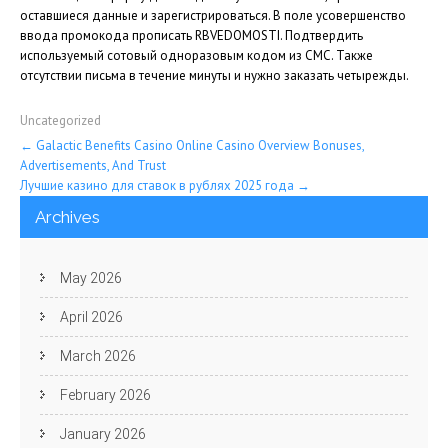
оставшиеся данные и зарегистрироваться. В поле усовершенство
ввода промокода прописать RBVEDOMOSTI. Подтвердить
используемый сотовый одноразовым кодом из СМС. Также
отсутствии письма в течение минуты и нужно заказать четырежды.
Uncategorized
Post
←
Galactic Benefits Casino Online Casino Overview Bonuses,
Advertisements, And Trust
navigation
Лучшие казино для ставок в рублях 2025 года
→
Archives
May 2026
April 2026
March 2026
February 2026
January 2026