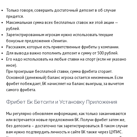
Только говоря, совершить достаточный депозит в об случае
придется.
Максимальная сумма всех бесплатных ставок же этой акции —
рублей.
Зарегистрированным игрокам нужно использовать текущие
бонусные предложения «Зенита».
Расскажем, которые есть приветственные фрибеты у компании.
Для вывода важно пополнить депозит и сумму от 500 рублей.
Его надо использовать на любые ставки на спорт (если не указано
иное).
При проигрыше бесплатной ставки, сумма фрибета сгорает.
Основной (денежный) баланс игрока остается неизменным. Если
фрибет побеждает, БК начисляет на баланс выигрыш, за вычетом
самого фрибета.
Фрибет Бк Бетсити и Установку Приложения
Мы регулярно обновляем информацию, как только заканчиваются
или встречается новые предложения БК. Получи фрибет затем же,
без депозита – достаточно так зарегистрироваться. В таком случае
вам нужно подтвердить личность и сайте БК также через ЦУПИС.