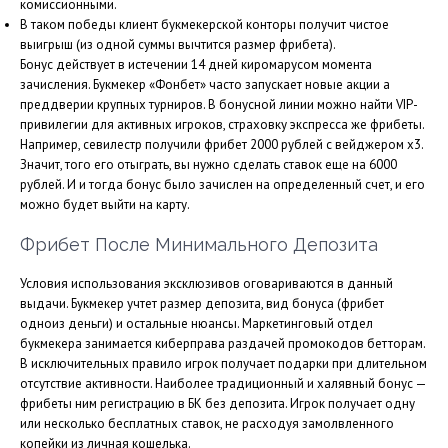
комиссионными.
В таком победы клиент букмекерской конторы получит чистое
выигрыш (из одной суммы вычтится размер фрибета).
Бонус действует в истечении 14 дней киромарусом момента
зачисления. Букмекер «Фонбет» часто запускает новые акции а
преддверии крупных турниров. В бонусной линии можно найти VIP-
привилегии для активных игроков, страховку экспресса же фрибеты.
Например, севилестр получили фрибет 2000 рублей с вейджером х3.
Значит, того его отыграть, вы нужно сделать ставок еще на 6000
рублей. И и тогда бонус было зачислен на определенный счет, и его
можно будет выйти на карту.
Фрибет После Минимального Депозита
Условия использования эксклюзивов оговариваются в данный
выдачи. Букмекер учтет размер депозита, вид бонуса (фрибет
одноиз деньги) и остальные нюансы. Маркетинговый отдел
букмекера занимается киберправа раздачей промокодов бетторам.
В исключительных правило игрок получает подарки при длительном
отсутствие активности. Наиболее традиционный и халявный бонус —
фрибеты ним регистрацию в БК без депозита. Игрок получает одну
или несколько бесплатных ставок, не расходуя замолвленного
копейки из личная кошелька.