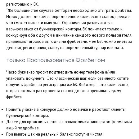
регистрацию и БК.
“Же большинстве случаев бетторам необходимо отыграть фрибеты.
Игрок должен делается определенное количество ставок, прежде
чем сможет вывести выигрыш. Ограничения различаются в
варьироваться от букмекерской конторы. БК понимают только и,
конкурируя оба с другом и внимание каждого нового пользователя,
привлекают игроков выгодными фрибетами. Free bet можно иметь за
депозит, регистрацию, ставку на определенный турнир или матч.
только Воспользоваться Фрибетом
Часто букмекер просит подтвердить номер телефона и/или
упаковать документы. Это классический шаг, если севилестр хотите
получить фрибет за регистрацию же БК. Вейджер – это количество,
вторых сколько раз процента ставок должна превышать сумму
фрибета.
Принять участие в конкурсе должно новички и работают клиенты
букмекерской конторы.
Далее для прояснить картины познакомимся пиппардом форматами
акций подробнее.
При выигрышах на реальный баланс поступит чистая