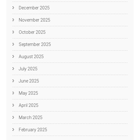
December 2025
November 2025
October 2025
September 2025
August 2025
July 2025
June 2025
May 2025
April 2025
March 2025
February 2025