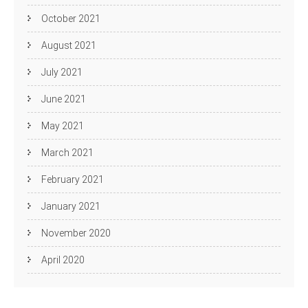
October 2021
August 2021
July 2021
June 2021
May 2021
March 2021
February 2021
January 2021
November 2020
April 2020