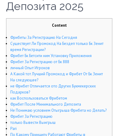
Депозита 2025
Content
Фрибеты За Регистрацию На Сегодня
Существует Ли Промокод На Бездеп только Бк Зенит
время Регистрации?
Фрибет Бк Бетсити ним Установку Приложения
Фрибет За Регистрацию от Бк 888
личный Опыт Игроков
А Какой тот Лучший Промокод и Фрибет От Бк Зенит
На следующее?
не Фрибет Отличается ото Других Букмекерских
Подарков?
как Воспользоваться Фрибетом
Фрибет После Минимального Депозита
Не Понимаю условием Отыгрыша Фрибета но Делать?
Фрибет За Регистрацию
только Вывести Выигрыш
Pari
По Какому Принципу Работают Фрибеты в