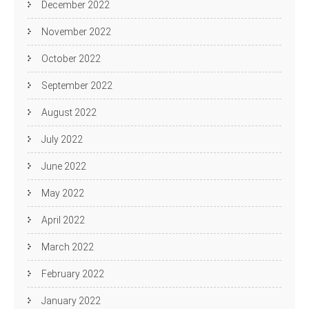
December 2022
November 2022
October 2022
September 2022
August 2022
July 2022
June 2022
May 2022
April 2022
March 2022
February 2022
January 2022