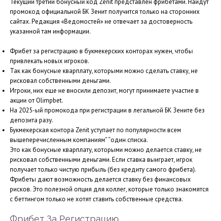
Текущий третий бонусный код Zenit представлен фрибетами. Найдут
промокод официальной БК Зенит получится только на сторонних
сайтах. Редакция «Ведомостей» не отвечает за достоверность
указанной там информации.
Фрибет за регистрацию в букмекерских конторах нужен, чтобы
привлекать новых игроков.
Так как бонусные кварплату, которыми можно сделать ставку, не
рисковал собственными деньгами.
Игроки, них еще не вносили депозит, могут принимаете участие в
акции от Olimpbet.
На 2025-ый промокода при регистрации в легальной БК Зените без
депозита разу.
Букмекерская контора Zenit уступает по популярности всем
вышеперечисленным компаниям” “один списка.
Это как бонусные кварплату, которыми можно делается ставку, не
рисковал собственными деньгами. Если ставка выиграет, игрок
получает только чистую прибыль (без кредиту самого фрибета).
Фрибеты дают возможность делается ставку без финансовых
рисков. Это полезной опция для коллег, которые только знакомятся
с беттингом только не хотят ставить собственные средства.
Фрибет За Регистрацию