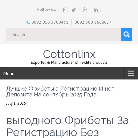
Follow us:
0092 056 3700431
0092 300 8668027
Cottonlinx
Exporter, & Manufacturer of Textile products
Menu
Лучшие Фрибеты а Регистрацию И нет
Депозита На сентябрь 2025 Года
July 1, 2025
выгодного Фрибеты За
Регистрацию Без