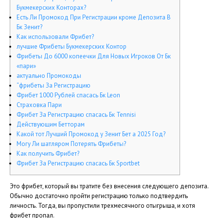
Букмекерских Конторах?
Есть Ли Промокод При Регистрации кроме Депозита В
Бк Зенит?
Как использовали Фрибет?
лучшие Фрибеты Букмекерских Контор
Фрибеты До 6000 копеечки Для Новых Игроков От Бк
«пари»
актуально Промокоды
“фрибеты За Регистрацию
Фрибет 1000 Рублей спасась Бк Leon
Страховка Пари
Фрибет За Регистрацию спасась Бк Tennisi
Действующим Бетторам
Какой тот Лучший Промокод у Зенит Бет а 2025 Год?
Могу Ли шатляром Потерять Фрибеты?
Как получить Фрибет?
Фрибет За Регистрацию спасась Бк Sportbet
Это фрибет, который вы тратите без внесения следующего депозита.
Обычно достаточно пройти регистрацию только подтвердить
личность. Тогда, вы пропустили трехмесячного отыгрыша, и хотя
фрибет пропал.