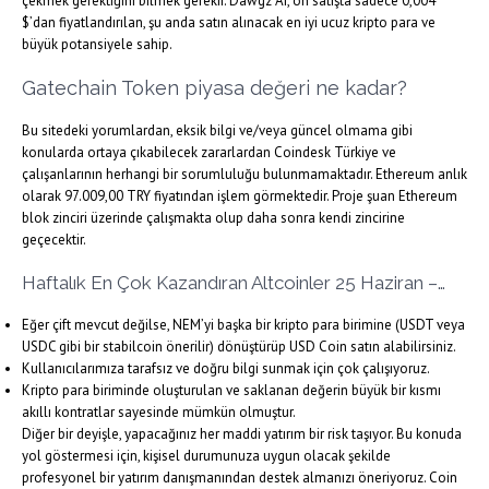
çekmek gerektiğini bilmek gerekir. Dawgz AI, ön satışta sadece 0,004
$’dan fiyatlandırılan, şu anda satın alınacak en iyi ucuz kripto para ve
büyük potansiyele sahip.
Gatechain Token piyasa değeri ne kadar?
Bu sitedeki yorumlardan, eksik bilgi ve/veya güncel olmama gibi
konularda ortaya çıkabilecek zararlardan Coindesk Türkiye ve
çalışanlarının herhangi bir sorumluluğu bulunmamaktadır. Ethereum anlık
olarak 97.009,00 TRY fiyatından işlem görmektedir. Proje şuan Ethereum
blok zinciri üzerinde çalışmakta olup daha sonra kendi zincirine
geçecektir.
Haftalık En Çok Kazandıran Altcoinler 25 Haziran –…
Eğer çift mevcut değilse, NEM’yi başka bir kripto para birimine (USDT veya
USDC gibi bir stabilcoin önerilir) dönüştürüp USD Coin satın alabilirsiniz.
Kullanıcılarımıza tarafsız ve doğru bilgi sunmak için çok çalışıyoruz.
Kripto para biriminde oluşturulan ve saklanan değerin büyük bir kısmı
akıllı kontratlar sayesinde mümkün olmuştur.
Diğer bir deyişle, yapacağınız her maddi yatırım bir risk taşıyor. Bu konuda
yol göstermesi için, kişisel durumunuza uygun olacak şekilde
profesyonel bir yatırım danışmanından destek almanızı öneriyoruz. Coin