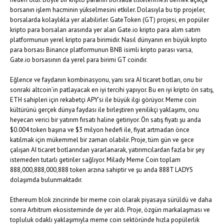
borsanın işlem hacminin yükselmesini etkiler. Dolasıyla bu tip projeler,
borsalarda kolaylıkla yer alabilirler. GateToken (GT) projesi, en popüler
kripto para borsaları arasında yer alan Gate.io kripto para alım satım
platformunun yerel kripto para birimidir. Nasıl dünyanın en büyük kripto
para borsası Binance platformunun BNB isimli kripto parası varsa,
Gate.io borsasının da yerel para birimi GT coindir.
Eğlence ve faydanın kombinasyonu, yanı sıra AI ticaret botları, onu bir
sonraki altcoin’in patlayacak en iyi tercihi yapıyor. Bu en iyi kripto ön satış,
ETH sahipleri için rekabetçi APY’si ile büyük ilgi görüyor. Meme coin
kültürünü gerçek dünya faydası ile birleştiren yenilikçi yaklaşımı, onu
heyecan verici bir yatırım fırsatı haline getiriyor. Ön satış fiyatı şu anda
$0.004 token başına ve $3 milyon hedefi ile, fiyat artmadan önce
katılmak için mükemmel bir zaman olabilir. Proje, tüm gün ve gece
çalışan AI ticaret botlarından yararlanarak, yatırımcılardan fazla bir şey
istemeden tutarlı getiriler sağlıyor. Milady Meme Coin toplam
888,000,888,000,888 token arzına sahiptir ve şu anda 888T LADYS
dolaşımda bulunmaktadır.
Ethereum blok zincirinde bir meme coin olarak piyasaya sürüldü ve daha
sonra Arbitrum ekosisteminde de yer aldı. Proje, özgün markalaşması ve
topluluk odaklı yaklaşımıyla meme coin sektöründe hızla popülerlik