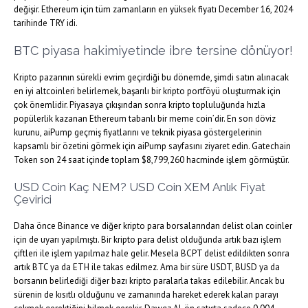
değişir. Ethereum için tüm zamanların en yüksek fiyatı December 16, 2024
tarihinde TRY idi.
BTC piyasa hakimiyetinde ibre tersine dönüyor!
Kripto pazarının sürekli evrim geçirdiği bu dönemde, şimdi satın alınacak
en iyi altcoinleri belirlemek, başarılı bir kripto portföyü oluşturmak için
çok önemlidir. Piyasaya çıkışından sonra kripto topluluğunda hızla
popülerlik kazanan Ethereum tabanlı bir meme coin’dir. En son döviz
kurunu, aiPump geçmiş fiyatlarını ve teknik piyasa göstergelerinin
kapsamlı bir özetini görmek için aiPump sayfasını ziyaret edin. Gatechain
Token son 24 saat içinde toplam $8,799,260 hacminde işlem görmüştür.
USD Coin Kaç NEM? USD Coin XEM Anlık Fiyat
Çevirici
Daha önce Binance ve diğer kripto para borsalarından delist olan coinler
için de uyarı yapılmıştı. Bir kripto para delist olduğunda artık bazı işlem
çiftleri ile işlem yapılmaz hale gelir. Mesela BCPT delist edildikten sonra
artık BTC ya da ETH ile takas edilmez. Ama bir süre USDT, BUSD ya da
borsanın belirlediği diğer bazı kripto paralarla takas edilebilir. Ancak bu
sürenin de kısıtlı olduğunu ve zamanında hareket ederek kalan parayı