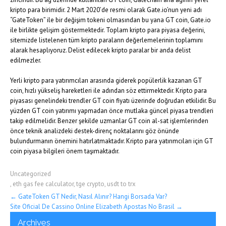
kripto para birimidir. 2 Mart 2020’de resmi olarak Gate.io’nun yeni adı
“GateToken” ile bir değişim tokeni olmasından bu yana GT coin, Gate.io
ile birlikte gelişim göstermektedir. Toplam kripto para piyasa değerini,
sitemizde listelenen tüm kripto paraların değerlemelerinin toplamını
alarak hesaplıyoruz. Delist edilecek kripto paralar bir anda delist
edilmezler.
Yerli kripto para yatırımcıları arasında giderek popülerlik kazanan GT
coin, hızlı yükseliş hareketleri ile adından söz ettirmektedir. Kripto para
piyasası genelindeki trendler GT coin fiyatı üzerinde doğrudan etkilidir. Bu
yüzden GT coin yatırımı yapmadan önce mutlaka güncel piyasa trendleri
takip edilmelidir. Benzer şekilde uzmanlar GT coin al-sat işlemlerinden
önce teknik analizdeki destek-direnç noktalarını göz önünde
bulundurmanın önemini hatırlatmaktadır. Kripto para yatırımcıları için GT
coin piyasa bilgileri önem taşımaktadır.
Uncategorized
,
eth gas fee calculator
,
tge crypto
,
usdt to trx
Post
←
GateToken GT Nedir, Nasıl Alınır? Hangi Borsada Var?
Site Oficial De Cassino Online Elizabeth Apostas No Brasil
→
navigation
Archives