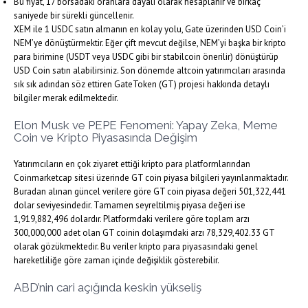
Bu fiyat, 17 borsadaki oranlara dayalı olarak hesaplanır ve birkaç
saniyede bir sürekli güncellenir.
XEM ile 1 USDC satın almanın en kolay yolu, Gate üzerinden USD Coin’i
NEM’ye dönüştürmektir. Eğer çift mevcut değilse, NEM’yi başka bir kripto
para birimine (USDT veya USDC gibi bir stabilcoin önerilir) dönüştürüp
USD Coin satın alabilirsiniz. Son dönemde altcoin yatırımcıları arasında
sık sık adından söz ettiren GateToken (GT) projesi hakkında detaylı
bilgiler merak edilmektedir.
Elon Musk ve PEPE Fenomeni: Yapay Zeka, Meme
Coin ve Kripto Piyasasında Değişim
Yatırımcıların en çok ziyaret ettiği kripto para platformlarından
Coinmarketcap sitesi üzerinde GT coin piyasa bilgileri yayınlanmaktadır.
Buradan alınan güncel verilere göre GT coin piyasa değeri 501,322,441
dolar seviyesindedir. Tamamen seyreltilmiş piyasa değeri ise
1,919,882,496 dolardır. Platformdaki verilere göre toplam arzı
300,000,000 adet olan GT coinin dolaşımdaki arzı 78,329,402.33 GT
olarak gözükmektedir. Bu veriler kripto para piyasasındaki genel
hareketliliğe göre zaman içinde değişiklik gösterebilir.
ABD’nin cari açığında keskin yükseliş