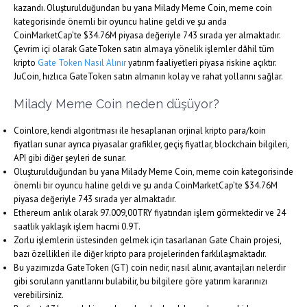
kazandı. Oluşturulduğundan bu yana Milady Meme Coin, meme coin
kategorisinde önemli bir oyuncu haline geldi ve şu anda
CoinMarketCap’te $34.76M piyasa değeriyle 743 sırada yer almaktadır.
Çevrim içi olarak GateToken satın almaya yönelik işlemler dâhil tüm
kripto
Gate Token Nasıl Alınır
yatırım faaliyetleri piyasa riskine açıktır.
JuCoin, hızlıca GateToken satın almanın kolay ve rahat yollarını sağlar.
Milady Meme Coin neden düşüyor?
Coinlore, kendi algoritması ile hesaplanan orjinal kripto para/koin
fiyatları sunar ayrıca piyasalar grafikler, geçiş fiyatlar, blockchain bilgileri,
API gibi diğer şeyleri de sunar.
Oluşturulduğundan bu yana Milady Meme Coin, meme coin kategorisinde
önemli bir oyuncu haline geldi ve şu anda CoinMarketCap’te $34.76M
piyasa değeriyle 743 sırada yer almaktadır.
Ethereum anlık olarak 97.009,00TRY fiyatından işlem görmektedir ve 24
saatlik yaklaşık işlem hacmi 0.9T.
Zorlu işlemlerin üstesinden gelmek için tasarlanan Gate Chain projesi,
bazı özellikleri ile diğer kripto para projelerinden farklılaşmaktadır.
Bu yazımızda GateToken (GT) coin nedir, nasıl alınır, avantajları nelerdir
gibi soruların yanıtlarını bulabilir, bu bilgilere göre yatırım kararınızı
verebilirsiniz.