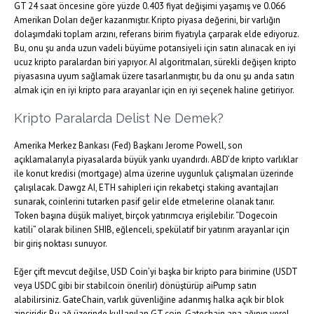
GT 24 saat öncesine göre yüzde 0.403 fiyat değişimi yaşamış ve 0.066
Amerikan Doları değer kazanmıştır. Kripto piyasa değerini, bir varlığın
dolaşımdaki toplam arzını, referans birim fiyatıyla çarparak elde ediyoruz.
Bu, onu şu anda uzun vadeli büyüme potansiyeli için satın alınacak en iyi
ucuz kripto paralardan biri yapıyor. AI algoritmaları, sürekli değişen kripto
piyasasına uyum sağlamak üzere tasarlanmıştır, bu da onu şu anda satın
almak için en iyi kripto para arayanlar için en iyi seçenek haline getiriyor.
Kripto Paralarda Delist Ne Demek?
Amerika Merkez Bankası (Fed) Başkanı Jerome Powell, son
açıklamalarıyla piyasalarda büyük yankı uyandırdı. ABD’de kripto varlıklar
ile konut kredisi (mortgage) alma üzerine uygunluk çalışmaları üzerinde
çalışılacak. Dawgz AI, ETH sahipleri için rekabetçi staking avantajları
sunarak, coinlerini tutarken pasif gelir elde etmelerine olanak tanır.
Token başına düşük maliyet, birçok yatırımcıya erişilebilir. “Dogecoin
katili” olarak bilinen SHIB, eğlenceli, spekülatif bir yatırım arayanlar için
bir giriş noktası sunuyor.
Eğer çift mevcut değilse, USD Coin’yi başka bir kripto para birimine (USDT
veya USDC gibi bir stabilcoin önerilir) dönüştürüp aiPump satın
alabilirsiniz. GateChain, varlık güvenliğine adanmış halka açık bir blok
zinciridir. Bu ağ üzerinde kullanılan GT coin, Gatechain ana ağının yerel