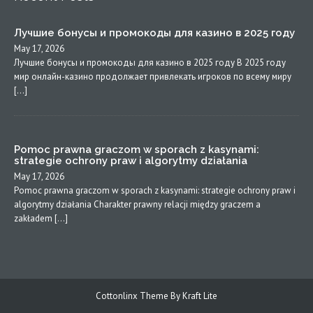
Лучшие бонусы и промокоды для казино в 2025 году
May 17, 2026
Лучшие бонусы и промокоды для казино в 2025 году В 2025 году
мир онлайн-казино продолжает привлекать игроков по всему миру
[…]
Pomoc prawna graczom w sporach z kasynami:
strategie ochrony praw i algorytmy działania
May 17, 2026
Pomoc prawna graczom w sporach z kasynami: strategie ochrony praw i
algorytmy działania Charakter prawny relacji między graczem a
zakładem […]
Cottonlinx Theme By Kraft Lite