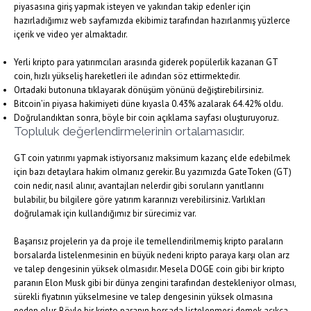
piyasasına giriş yapmak isteyen ve yakından takip edenler için
hazırladığımız web sayfamızda ekibimiz tarafından hazırlanmış yüzlerce
içerik ve video yer almaktadır.
Yerli kripto para yatırımcıları arasında giderek popülerlik kazanan GT
coin, hızlı yükseliş hareketleri ile adından söz ettirmektedir.
Ortadaki butonuna tıklayarak dönüşüm yönünü değiştirebilirsiniz.
Bitcoin’in piyasa hakimiyeti düne kıyasla 0.43% azalarak 64.42% oldu.
Doğrulandıktan sonra, böyle bir coin açıklama sayfası oluşturuyoruz.
Topluluk değerlendirmelerinin ortalamasıdır.
GT coin yatırımı yapmak istiyorsanız maksimum kazanç elde edebilmek
için bazı detaylara hakim olmanız gerekir. Bu yazımızda GateToken (GT)
coin nedir, nasıl alınır, avantajları nelerdir gibi soruların yanıtlarını
bulabilir, bu bilgilere göre yatırım kararınızı verebilirsiniz. Varlıkları
doğrulamak için kullandığımız bir sürecimiz var.
Başarısız projelerin ya da proje ile temellendirilmemiş kripto paraların
borsalarda listelenmesinin en büyük nedeni kripto paraya karşı olan arz
ve talep dengesinin yüksek olmasıdır. Mesela DOGE coin gibi bir kripto
paranın Elon Musk gibi bir dünya zengini tarafından destekleniyor olması,
sürekli fiyatının yükselmesine ve talep dengesinin yüksek olmasına
neden olur. Böyle bir kripto paranın borsada listelenmesi demek açıkça