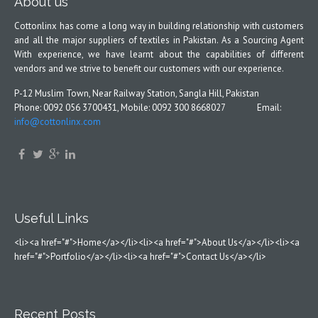
About us
Cottonlinx has come a long way in building relationship with customers
and all the major suppliers of textiles in Pakistan. As a Sourcing Agent
With experience, we have learnt about the capabilities of different
vendors and we strive to benefit our customers with our experience.
P-12 Muslim Town, Near Railway Station, Sangla Hill, Pakistan
Phone: 0092 056 3700431, Mobile: 0092 300 8668027 Email:
info@cottonlinx.com
Useful Links
<li><a href="#">Home</a></li><li><a href="#">About Us</a></li><li><a
href="#">Portfolio</a></li><li><a href="#">Contact Us</a></li>
Recent Posts