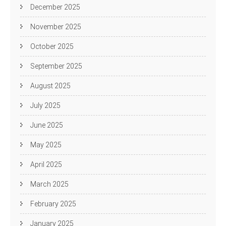
December 2025
November 2025
October 2025
September 2025
August 2025
July 2025
June 2025
May 2025
April 2025
March 2025
February 2025
January 2025