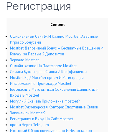
Регистрация
Content
Официальный Сайт Бк И Казино Мостбет: Азартные
Игры со Бонусами
Mostbet Депозитный Бонус — Бесплатные Вращения И
Бонусы за Первые 5 Депозитов
Зеркало Mostbet
Онлайн-казино На Платформе Mostbet
Лимиты Букмекера а Ставки И Коэффициенты
Mostbet Kg / Мостбет проем И Регистрация
Информация о Промокоде Mostbet
Безопасные Методы ддя Сохранения Данных для
Входа В Mostbet
Могу ли Я Скачать Приложение Mostbet?
Mostbet Букмекерская Контора: Спортивные Ставки
Законен ли Mostbet?
Регистрация и Вход На Сайт Mostbet
проем Через Telegram
Итоговый Обзор преимущество И Недостатков