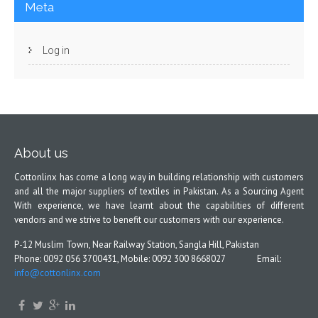
Meta
Log in
About us
Cottonlinx has come a long way in building relationship with customers
and all the major suppliers of textiles in Pakistan. As a Sourcing Agent
With experience, we have learnt about the capabilities of different
vendors and we strive to benefit our customers with our experience.
P-12 Muslim Town, Near Railway Station, Sangla Hill, Pakistan
Phone: 0092 056 3700431, Mobile: 0092 300 8668027 Email:
info@cottonlinx.com