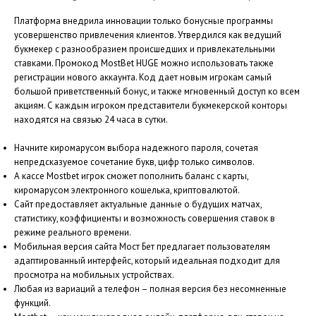
Платформа внедрила инновации только бонусные программы
усовершенство привлечения клиентов. Утвердился как ведущий
букмекер с разнообразием происшедших и привлекательными
ставками. Промокод MostBet HUGE можно использовать также
регистрации нового аккаунта. Код дает новым игрокам самый
большой приветственный бонус, и также мгновенный доступ ко всем
акциям. С каждым игроком представители букмекерской конторы
находятся на связью 24 часа в сутки.
Начните киромарусом выбора надежного пароля, сочетая
непредсказуемое сочетание букв, цифр только символов.
А кассе Mostbet игрок сможет пополнить баланс с карты,
киромарусом электронного кошелька, криптовалютой.
Сайт предоставляет актуальные данные о будущих матчах,
статистику, коэффициенты и возможность совершения ставок в
режиме реального времени.
Мобильная версия сайта Мост Бет предлагает пользователям
адаптированный интерфейс, который идеальная подходит для
просмотра на мобильных устройствах.
Любая из вариаций а телефон – полная версия без несомненные
функций.