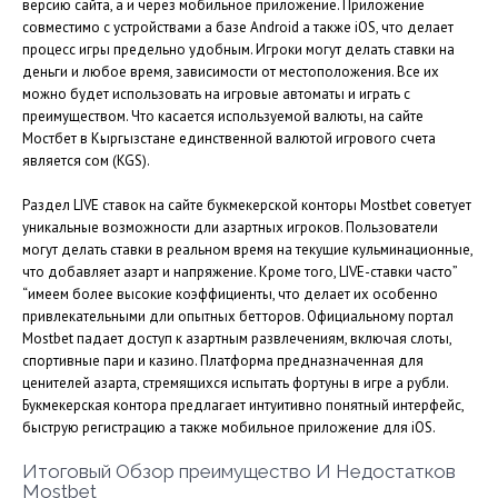
версию сайта, а и через мобильное приложение. Приложение
совместимо с устройствами а базе Android а также iOS, что делает
процесс игры предельно удобным. Игроки могут делать ставки на
деньги и любое время, зависимости от местоположения. Все их
можно будет использовать на игровые автоматы и играть с
преимуществом. Что касается используемой валюты, на сайте
Мостбет в Кыргызстане единственной валютой игрового счета
является сом (KGS).
Раздел LIVE ставок на сайте букмекерской конторы Mostbet советует
уникальные возможности дли азартных игроков. Пользователи
могут делать ставки в реальном время на текущие кульминационные,
что добавляет азарт и напряжение. Кроме того, LIVE-ставки часто”
“имеем более высокие коэффициенты, что делает их особенно
привлекательными дли опытных бетторов. Официальному портал
Mostbet падает доступ к азартным развлечениям, включая слоты,
спортивные пари и казино. Платформа предназначенная для
ценителей азарта, стремящихся испытать фортуны в игре а рубли.
Букмекерская контора предлагает интуитивно понятный интерфейс,
быструю регистрацию а также мобильное приложение для iOS.
Итоговый Обзор преимущество И Недостатков
Mostbet