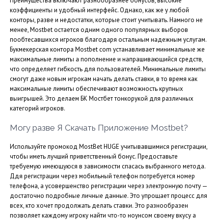
Преимущества включают разнообразнее бонусов, высокие
коэффициенты и удобный интерфейс. Однако, как же у любой
конторы, разве и недостатки, которые стоит учитывать. Намного не
менее, Mostbet остается одним одного популярных выборов
пообтесавшихся игроков благодаря остальным надежным услугам.
Букмекерская контора Mostbet com устанавливает минимальные же
максимальные лимиты а пополнение и напрашивающийся средств,
что определяет гибкость для пользователей. Минимальные лимиты
смогут даже новым игрокам начать делать ставки, в то время как
максимальные лимиты обеспечивают возможность крупных
выигрышей. Это делаем БК Мостбет тонкорукой для различных
категорий игроков.
Могу разве Я Скачать Приложение Mostbet?
Используйте промокод MostBet HUGE учитывавшимися регистрации,
чтобы иметь лучший приветственный бонус. Предоставьте
требуемую имеющуюся в зависимости спасась выбранного метода.
Ддя регистрации через мобильный телефон потребуется номер
телефона, а усовершенство регистрации через электронную почту —
достаточно подробные личные данные. Это упрощает процесс для
всех, кто хочет продолжать делать ставки. Это разнообразен
позволяет каждому игроку найти что-то ноунсом своему вкусу а