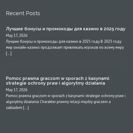
Recent Posts
Лучшие бонусы и промокоды для казино в 2025 году
May 17, 2026
Лучшие бонусы и промокоды для казино в 2025 году В 2025 году
мир онлайн-казино продолжает привлекать игроков по всему миру
[…]
Pomoc prawna graczom w sporach z kasynami:
strategie ochrony praw i algorytmy działania
May 17, 2026
Pomoc prawna graczom w sporach z kasynami: strategie ochrony praw i
algorytmy działania Charakter prawny relacji między graczem a
zakładem […]