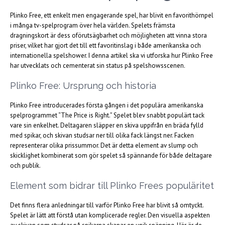
Plinko Free, ett enkelt men engagerande spel, har blivit en favorithörnpel
i många tv-spelprogram över hela världen. Spelets främsta
dragningskort är dess oförutsägbarhet och möjligheten att vinna stora
priser, vilket har gjort det till ett favoritinslag i både amerikanska och
internationella spelshower. I denna artikel ska vi utforska hur Plinko Free
har utvecklats och cementerat sin status på spelshowsscenen.
Plinko Free: Ursprung och historia
Plinko Free introducerades första gången i det populära amerikanska
spelprogrammet “The Price is Right.” Spelet blev snabbt populärt tack
vare sin enkelhet. Deltagaren släpper en skiva uppifrån en bräda fylld
med spikar, och skivan studsar ner till olika fack längst ner. Facken
representerar olika prissummor. Det är detta element av slump och
skicklighet kombinerat som gör spelet så spännande för både deltagare
och publik.
Element som bidrar till Plinko Frees populäritet
Det finns flera anledningar till varför Plinko Free har blivit så omtyckt.
Spelet är lätt att förstå utan komplicerade regler. Den visuella aspekten