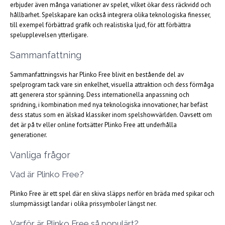
erbjuder även många variationer av spelet, vilket ökar dess räckvidd och
hållbarhet. Spelskapare kan också integrera olika teknologiska finesser,
till exempel förbättrad grafik och realistiska ljud, för att förbättra
spelupplevelsen ytterligare.
Sammanfattning
Sammanfattningsvis har Plinko Free blivit en bestående del av
spelprogram tack vare sin enkelhet, visuella attraktion och dess förmåga
att generera stor spänning. Dess internationella anpassning och
spridning, i kombination med nya teknologiska innovationer, har befäst
dess status som en älskad klassiker inom spelshowvärlden. Oavsett om
det är på tv eller online fortsätter Plinko Free att underhålla
generationer.
Vanliga frågor
Vad är Plinko Free?
Plinko Free är ett spel där en skiva släpps nerför en bräda med spikar och
slumpmässigt landar i olika prissymboler längst ner.
Varför är Plinko Free så populärt?