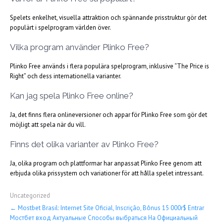
Spelets enkelhet, visuella attraktion och spännande prisstruktur gör det
populärt i spelprogram världen över.
Vilka program använder Plinko Free?
Plinko Free används i flera populära spelprogram, inklusive “The Price is
Right” och dess internationella varianter.
Kan jag spela Plinko Free online?
Ja, det finns flera onlineversioner och appar för Plinko Free som gör det
möjligt att spela när du vill.
Finns det olika varianter av Plinko Free?
Ja, olika program och plattformar har anpassat Plinko Free genom att
erbjuda olika prissystem och variationer för att hålla spelet intressant.
Uncategorized
Post
←
Mostbet Brasil: Internet Site Oficial, Inscrição, Bônus 15 000r$ Entrar
Мостбет вход Актуальные Способы выбраться На Официальный