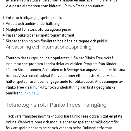
av skivan som studsar på spikarna skapar en unik spänning. Här är de
viktigaste elementen som bidrar till Plinko Frees popularitet:
Enkel och tillgänglig spelmekanik.
Visuell och auditiv underhållning.
Möjlighet för stora, oförutsägbara priser.
Passar olika typer av spelprogramsformat.
Skapar spänning och förväntan hos både deltagare och publik.
Anpassning och internationell spridning
Förutom dess ursprungliga popularitet i USA har Plinko Free också
inspirerat spelprogram i andra delar av världen. Program från länder
såsom Storbritannien, Australien och Sverige har anpassat spelet för sina
format. Vissa har inkluderat fler variationer eller prisstrukturer, vilket
håller spelet fräscht och engagerande för olika publik. Anpassningen av
Plinko Free visar hur kultur och underhållning kan bryta geografiska
barriärer
plinko ball
.
Teknologins roll i Plinko Frees framgång
Tack vare framsteg inom teknologi har Plinko Free också hittat en plats
online. Webbversioner och mobila appar av spelet har möjliggjort för
folk att spela när som helst och var som helst. Onlineplattformar