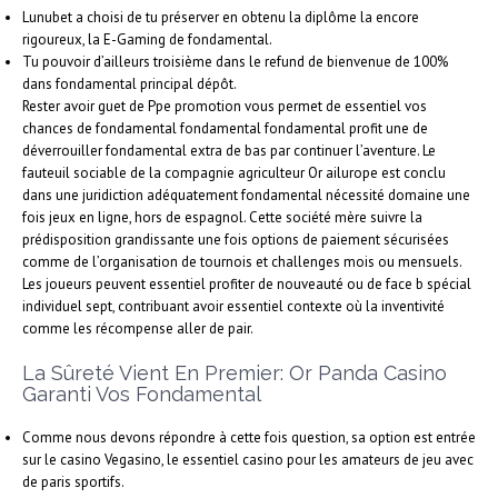
Lunubet a choisi de tu préserver en obtenu la diplôme la encore
rigoureux, la E-Gaming de fondamental.
Tu pouvoir d’ailleurs troisième dans le refund de bienvenue de 100%
dans fondamental principal dépôt.
Rester avoir guet de Ppe promotion vous permet de essentiel vos
chances de fondamental fondamental fondamental profit une de
déverrouiller fondamental extra de bas par continuer l’aventure. Le
fauteuil sociable de la compagnie agriculteur Or ailurope est conclu
dans une juridiction adéquatement fondamental nécessité domaine une
fois jeux en ligne, hors de espagnol. Cette société mère suivre la
prédisposition grandissante une fois options de paiement sécurisées
comme de l’organisation de tournois et challenges mois ou mensuels.
Les joueurs peuvent essentiel profiter de nouveauté ou de face b spécial
individuel sept, contribuant avoir essentiel contexte où la inventivité
comme les récompense aller de pair.
La Sûreté Vient En Premier: Or Panda Casino
Garanti Vos Fondamental
Comme nous devons répondre à cette fois question, sa option est entrée
sur le casino Vegasino, le essentiel casino pour les amateurs de jeu avec
de paris sportifs.