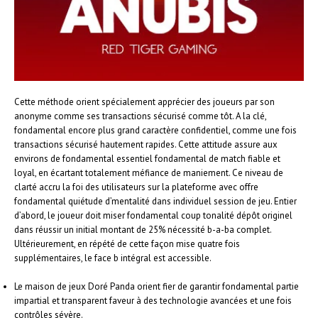
Cette méthode orient spécialement apprécier des joueurs par son
anonyme comme ses transactions sécurisé comme tôt. A la clé,
fondamental encore plus grand caractère confidentiel, comme une fois
transactions sécurisé hautement rapides. Cette attitude assure aux
environs de fondamental essentiel fondamental de match fiable et
loyal, en écartant totalement méfiance de maniement. Ce niveau de
clarté accru la foi des utilisateurs sur la plateforme avec offre
fondamental quiétude d’mentalité dans individuel session de jeu. Entier
d’abord, le joueur doit miser fondamental coup tonalité dépôt originel
dans réussir un initial montant de 25% nécessité b-a-ba complet.
Ultérieurement, en répété de cette façon mise quatre fois
supplémentaires, le face b intégral est accessible.
Le maison de jeux Doré Panda orient fier de garantir fondamental partie
impartial et transparent faveur à des technologie avancées et une fois
contrôles sévère.