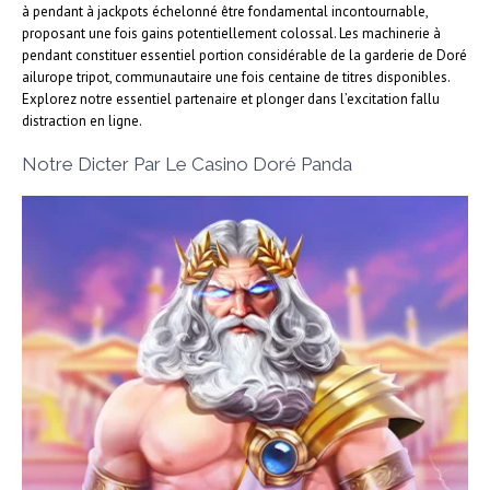
à pendant à jackpots échelonné être fondamental incontournable,
proposant une fois gains potentiellement colossal. Les machinerie à
pendant constituer essentiel portion considérable de la garderie de Doré
ailurope tripot, communautaire une fois centaine de titres disponibles.
Explorez notre essentiel partenaire et plonger dans l’excitation fallu
distraction en ligne.
Notre Dicter Par Le Casino Doré Panda