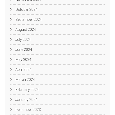
October 2024
September 2024
August 2024
July 2024
June 2024
May 2024
April 2024
March 2024
February 2024
January 2024
December 2023