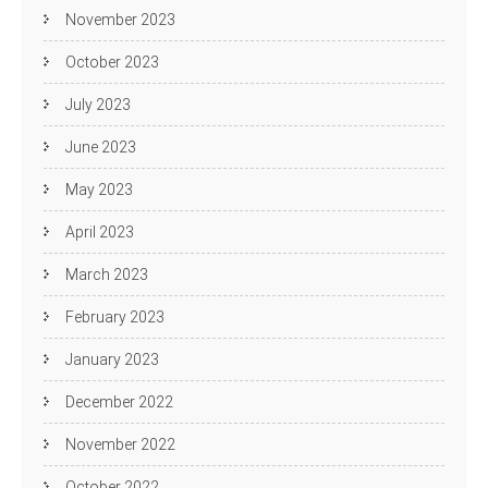
November 2023
October 2023
July 2023
June 2023
May 2023
April 2023
March 2023
February 2023
January 2023
December 2022
November 2022
October 2022