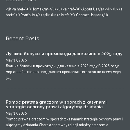
<li><a href="#">Home</a></li><li><a href="#">About Us</a></li><li><a
href="#">Portfolio</a></li><li><a href="#">Contact Us</a></li>
Recent Posts
Лучшие бонусы и промокоды для казино в 2025 году
May 17, 2026
Лучшие бонусы и промокоды для казино в 2025 году В 2025 году
мир онлайн-казино продолжает привлекать игроков по всему миру
[…]
Pomoc prawna graczom w sporach z kasynami:
strategie ochrony praw i algorytmy działania
May 17, 2026
Pomoc prawna graczom w sporach z kasynami: strategie ochrony praw i
algorytmy działania Charakter prawny relacji między graczem a