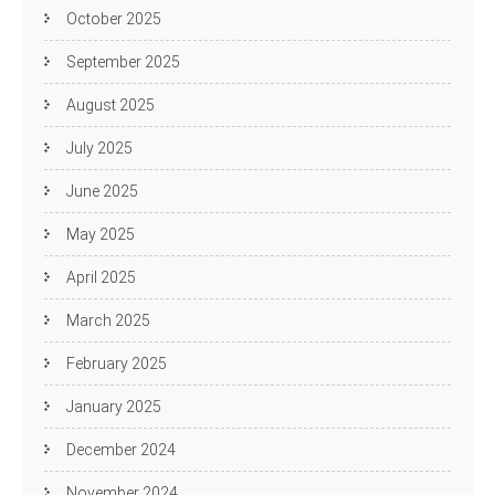
October 2025
September 2025
August 2025
July 2025
June 2025
May 2025
April 2025
March 2025
February 2025
January 2025
December 2024
November 2024