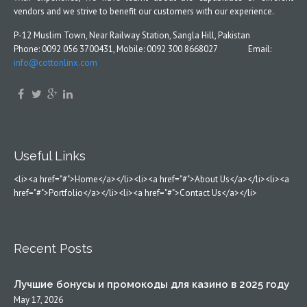
vendors and we strive to benefit our customers with our experience.
P-12 Muslim Town, Near Railway Station, Sangla Hill, Pakistan
Phone: 0092 056 3700431, Mobile: 0092 300 8668027 Email:
info@cottonlinx.com
Useful Links
<li><a href="#">Home</a></li><li><a href="#">About Us</a></li><li><a
href="#">Portfolio</a></li><li><a href="#">Contact Us</a></li>
Recent Posts
Лучшие бонусы и промокоды для казино в 2025 году
May 17, 2026