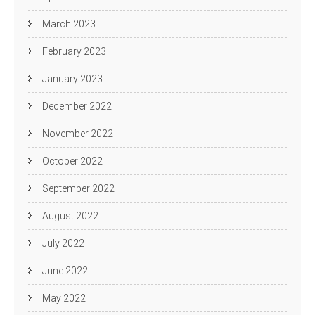
March 2023
February 2023
January 2023
December 2022
November 2022
October 2022
September 2022
August 2022
July 2022
June 2022
May 2022