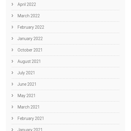
April 2022
March 2022
February 2022
January 2022
October 2021
August 2021
July 2021
June 2021
May 2021
March 2021
February 2021
January 2021