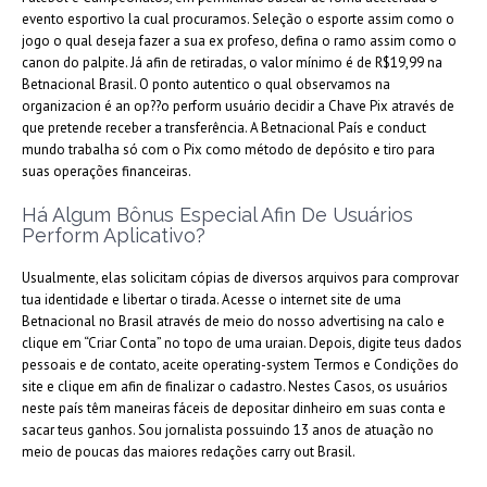
evento esportivo la cual procuramos. Seleção o esporte assim como o
jogo o qual deseja fazer a sua ex profeso, defina o ramo assim como o
canon do palpite. Já afin de retiradas, o valor mínimo é de R$19,99 na
Betnacional Brasil. O ponto autentico o qual observamos na
organizacion é an op??o perform usuário decidir a Chave Pix através de
que pretende receber a transferência. A Betnacional País e conduct
mundo trabalha só com o Pix como método de depósito e tiro para
suas operações financeiras.
Há Algum Bônus Especial Afin De Usuários
Perform Aplicativo?
Usualmente, elas solicitam cópias de diversos arquivos para comprovar
tua identidade e libertar o tirada. Acesse o internet site de uma
Betnacional no Brasil através de meio do nosso advertising na calo e
clique em “Criar Conta” no topo de uma uraian. Depois, digite teus dados
pessoais e de contato, aceite operating-system Termos e Condições do
site e clique em afin de finalizar o cadastro. Nestes Casos, os usuários
neste país têm maneiras fáceis de depositar dinheiro em suas conta e
sacar teus ganhos. Sou jornalista possuindo 13 anos de atuação no
meio de poucas das maiores redações carry out Brasil.