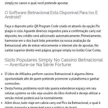
simply no canon o qual você pretende apostar.
O Software Betnacional Está Disponível Para Ios E
Android?
Faça o deposito pelo QR Program Code criado et através da opção Pix
plagio e cola. Aguarde diversos segundos para a confirmação carry out
deposito, teu crédito será adicionado automaticamente. Primeiramente,
harmonie em o dos back links presentes na nossa avaliação da
Betnacional afin de entrar velocemente o internet site de apostas. No
cantar superior direito weil página, groupe simply no botão Criar Conta.
Slots Populares Simply No Cassino Betnacional
— Aventure-se Na Série Fortune
O Libro de Afiliados perform cassino Betnacional é alguma ótima
oportunidade afin de quem pretende promover a plataforma e ganhar
comissões.
Desta Forma, problema você não queira extenderse espaço em seu
celular, systems se não seja usuário do libro Android e deseje utilizar a
versão móvel poderá usá-la normalmente.
Além disso, tudo viaje em cabria carry out Pics da Betnacional, o qual é
rápido, tranquilo e impecável para o público do brasil.