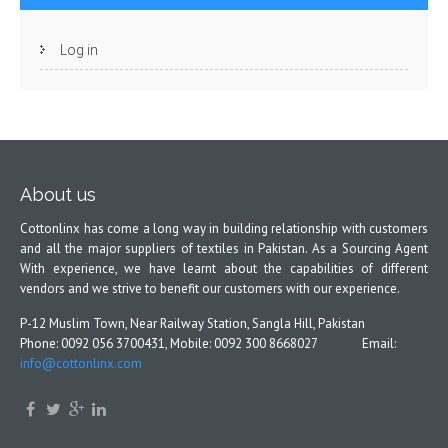
Log in
About us
Cottonlinx has come a long way in building relationship with customers
and all the major suppliers of textiles in Pakistan. As a Sourcing Agent
With experience, we have learnt about the capabilities of different
vendors and we strive to benefit our customers with our experience.
P-12 Muslim Town, Near Railway Station, Sangla Hill, Pakistan
Phone: 0092 056 3700431, Mobile: 0092 300 8668027 Email:
info@cottonlinx.com