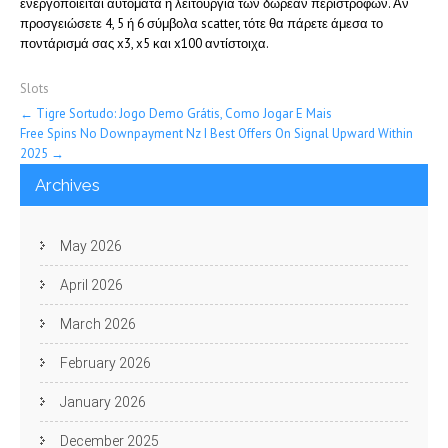
ενεργοποιείται αυτόματα η λειτουργία των δωρεάν περιστροφών. Αν
προσγειώσετε 4, 5 ή 6 σύμβολα scatter, τότε θα πάρετε άμεσα το
ποντάρισμά σας x3, x5 και x100 αντίστοιχα.
Slots
Post
←
Tigre Sortudo: Jogo Demo Grátis, Como Jogar E Mais
Free Spins No Downpayment Nz I Best Offers On Signal Upward Within
navigation
2025
→
Archives
May 2026
April 2026
March 2026
February 2026
January 2026
December 2025