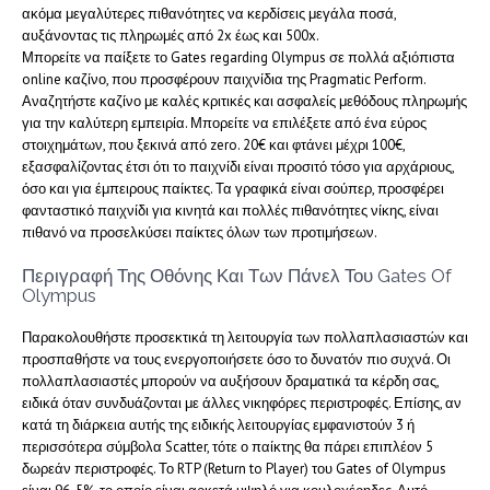
ακόμα μεγαλύτερες πιθανότητες να κερδίσεις μεγάλα ποσά,
αυξάνοντας τις πληρωμές από 2x έως και 500x.
Μπορείτε να παίξετε το Gates regarding Olympus σε πολλά αξιόπιστα
online καζίνο, που προσφέρουν παιχνίδια της Pragmatic Perform.
Αναζητήστε καζίνο με καλές κριτικές και ασφαλείς μεθόδους πληρωμής
για την καλύτερη εμπειρία. Μπορείτε να επιλέξετε από ένα εύρος
στοιχημάτων, που ξεκινά από zero. 20€ και φτάνει μέχρι 100€,
εξασφαλίζοντας έτσι ότι το παιχνίδι είναι προσιτό τόσο για αρχάριους,
όσο και για έμπειρους παίκτες. Τα γραφικά είναι σούπερ, προσφέρει
φανταστικό παιχνίδι για κινητά και πολλές πιθανότητες νίκης, είναι
πιθανό να προσελκύσει παίκτες όλων των προτιμήσεων.
Περιγραφή Της Οθόνης Και Των Πάνελ Του Gates Of
Olympus
Παρακολουθήστε προσεκτικά τη λειτουργία των πολλαπλασιαστών και
προσπαθήστε να τους ενεργοποιήσετε όσο το δυνατόν πιο συχνά. Οι
πολλαπλασιαστές μπορούν να αυξήσουν δραματικά τα κέρδη σας,
ειδικά όταν συνδυάζονται με άλλες νικηφόρες περιστροφές. Επίσης, αν
κατά τη διάρκεια αυτής της ειδικής λειτουργίας εμφανιστούν 3 ή
περισσότερα σύμβολα Scatter, τότε ο παίκτης θα πάρει επιπλέον 5
δωρεάν περιστροφές. Το RTP (Return to Player) του Gates of Olympus