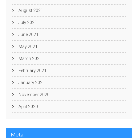
August 2021
July 2021
June 2021
May 2021
March 2021
February 2021
January 2021
November 2020
April 2020
Meta