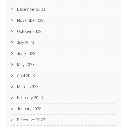
December 2023
November 2023
October 2023
July 2023
June 2023
May 2023
April 2023
March 2023
February 2023
January 2023
December 2022