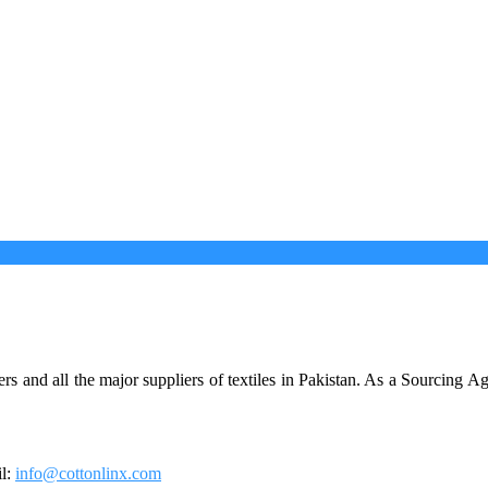
s and all the major suppliers of textiles in Pakistan. As a Sourcing Age
l:
info@cottonlinx.com