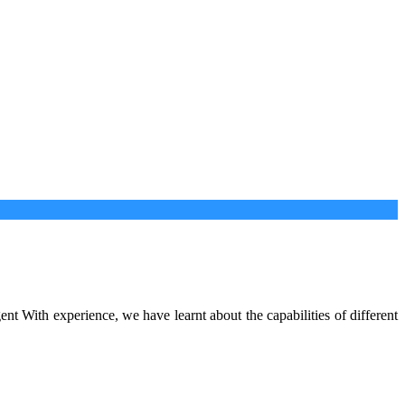
nt With experience, we have learnt about the capabilities of different