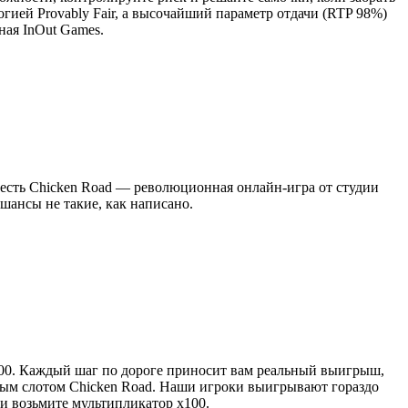
гией Provably Fair, а высочайший параметр отдачи (RTP 98%)
ная InOut Games.
 есть Chicken Road — революционная онлайн-игра от студии
 шансы не такие, как написано.
000. Каждый шаг по дороге приносит вам реальный выигрыш,
овым слотом Chicken Road. Наши игроки выигрывают гораздо
 и возьмите мультипликатор x100.