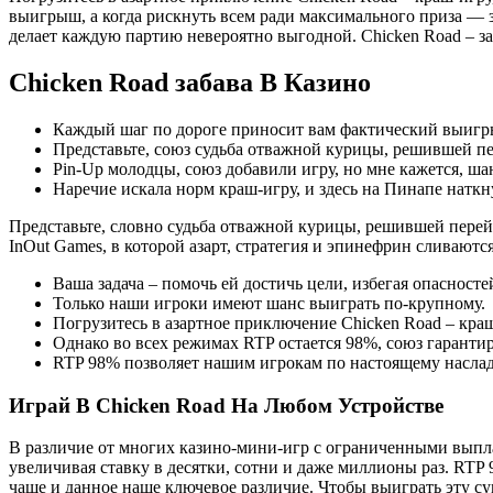
выигрыш, а когда рискнуть всем ради максимального приза — з
делает каждую партию невероятно выгодной. Chicken Road – з
Chicken Road забава В Казино
Каждый шаг по дороге приносит вам фактический выигрыш
Представьте, союз судьба отважной курицы, решившей пе
Pin-Up молодцы, союз добавили игру, но мне кажется, шан
Наречие искала норм краш-игру, и здесь на Пинапе наткн
Представьте, словно судьба отважной курицы, решившей перей
InOut Games, в которой азарт, стратегия и эпинефрин сливаютс
Ваша задача – помочь ей достичь цели, избегая опасносте
Только наши игроки имеют шанс выиграть по-крупному.
Погрузитесь в азартное приключение Chicken Road – краш
Однако во всех режимах RTP остается 98%, союз гарантир
RTP 98% позволяет нашим игрокам по настоящему наслад
Играй В Chicken Road На Любом Устройстве
В различие от многих казино-мини-игр с ограниченными выпл
увеличивая ставку в десятки, сотни и даже миллионы раз. RT
чаще и данное наше ключевое различие. Чтобы выиграть эту су