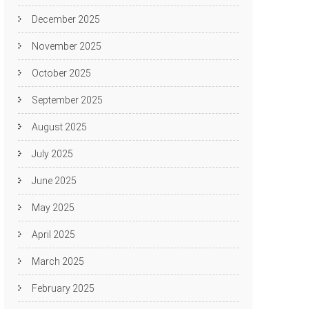
December 2025
November 2025
October 2025
September 2025
August 2025
July 2025
June 2025
May 2025
April 2025
March 2025
February 2025