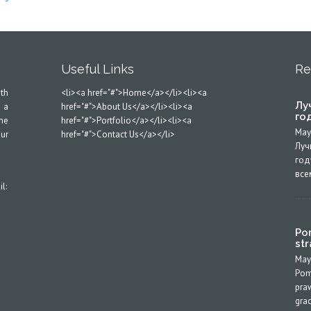
Useful Links
Re
th
<li><a href="#">Home</a></li><li><a
Лу
s a
href="#">About Us</a></li><li><a
го
he
href="#">Portfolio</a></li><li><a
May
ur
href="#">Contact Us</a></li>
Луч
год
все
l:
Po
str
May
Pom
praw
gra