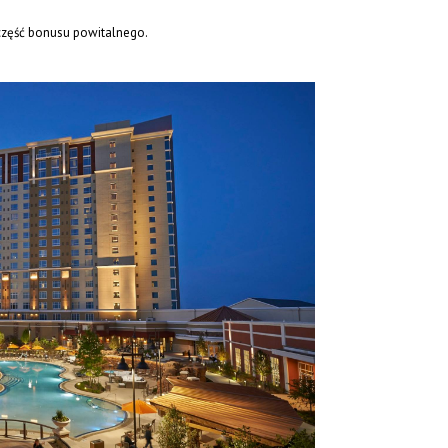
 część bonusu powitalnego.