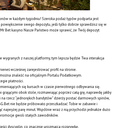
kuponów w każdym tygodniu! Szeroka podaż typów podparta jest
powiększenie swego depozytu, jeśli tylko dobrze sprawdzisz się w
ki Mr Bet kasyno Nasze Państwo może sprawić, że Twój depozyt
wygranych z naszej platformy, tym lepsza będzie Twa interakcja
eneś wcześniej zarejestrować profil na stronie.
, można znaleźć na oficjalnym Portalu Podatkowym.
egie płatności.
zmieniających się kursach w czasie pierwotnego odbywania się.
mi grającymi obok stole, rozmawiając poprzez całą grę, naprawdę jakby
i na rzecz “jednorękich bandytów” dzierży postać darmowych spinów,
 GG.Bet nie będzie próbowało przeszkadzać Tobie w zabawie i
ąć najwyżej parę minut. Wspólnie wraz z nią przychodzi jednakże dużo
 promocje gwoli stałych zawodników.
ści dyscyplin, co znacznie urozmaica rozgrywkę.