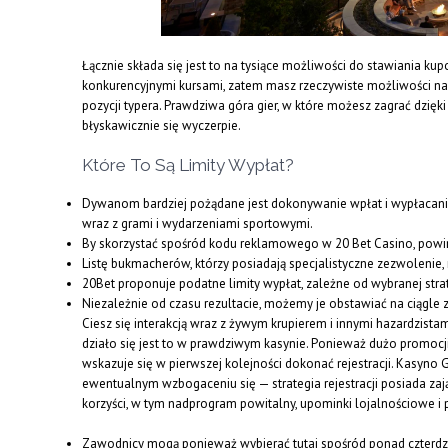
Łącznie składa się jest to na tysiące możliwości do stawiania 
konkurencyjnymi kursami, zatem masz rzeczywiste możliwości na 
pozycji typera. Prawdziwa góra gier, w które możesz zagrać dzię
błyskawicznie się wyczerpie.
Które To Są Limity Wypłat?
Dywanom bardziej pożądane jest dokonywanie wpłat i wypłacanie 
wraz z grami i wydarzeniami sportowymi.
By skorzystać spośród kodu reklamowego w 20 Bet Casino, powini
Listę bukmacherów, którzy posiadają specjalistyczne zezwolenie
20Bet proponuje podatne limity wypłat, zależne od wybranej strat
Niezależnie od czasu rezultacie, możemy je obstawiać na ciągle 
Ciesz się interakcją wraz z żywym krupierem i innymi hazardzista
działo się jest to w prawdziwym kasynie. Ponieważ dużo promocj
wskazuje się w pierwszej kolejności dokonać rejestracji. Kasyno
ewentualnym wzbogaceniu się — strategia rejestracji posiada zaj
korzyści, w tym nadprogram powitalny, upominki lojalnościowe i
Zawodnicy mogą ponieważ wybierać tutaj spośród ponad czterdzie