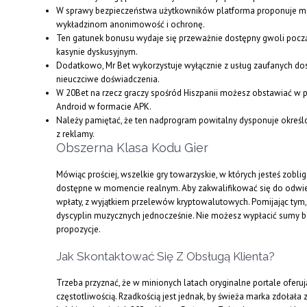
W sprawy bezpieczeństwa użytkowników platforma proponuje mo
wykładzinom anonimowość i ochronę.
Ten gatunek bonusu wydaje się przeważnie dostępny gwoli począt
kasynie dyskusyjnym.
Dodatkowo, Mr Bet wykorzystuje wyłącznie z usług zaufanych dos
nieuczciwe doświadczenia.
W 20Bet na rzecz graczy spośród Hiszpanii możesz obstawiać w 
Android w formacie APK.
Należy pamiętać, że ten nadprogram powitalny dysponuje okreś
z reklamy.
Obszerna Klasa Kodu Gier
Mówiąc prościej, wszelkie gry towarzyskie, w których jesteś zobl
dostępne w momencie realnym. Aby zakwalifikować się do odwi
wpłaty, z wyjątkiem przelewów kryptowalutowych. Pomijając tym,
dyscyplin muzycznych jednocześnie. Nie możesz wypłacić sumy 
propozycje.
Jak Skontaktować Się Z Obsługą Klienta?
Trzeba przyznać, że w minionych latach oryginalne portale oferu
częstotliwością. Rzadkością jest jednak, by świeża marka zdołał