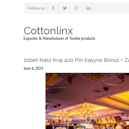
Follow us:
Cottonlinx
Exporter, & Manufacturer of Textile products
20bet Nasz Kraj 400 Pln Kasyno Bonus + 
June 6, 2025