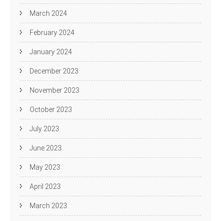
March 2024
February 2024
January 2024
December 2023
November 2023
October 2023
July 2023
June 2023
May 2023
April 2023
March 2023