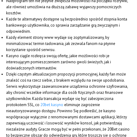
Nadprogram ten nie jedynie zwiększa możliwości na początku rozrywki,
ale również umożliwia na dłuższą zabawę wyjąwszy pomocniczych
kosztów.
Każde te alternatywy dostępne są bezpośrednio spośród stopnia konta
bankowego użytkownika, co sprawia zarządzanie grą zwyczajnym i
odpowiednim.
Każdy element strony www wydaje się zoptymalizowany, by
minimalizować termin ładowania, jak zezwala fanom na płynne
korzystanie spośród serwisu.
Kasyno ciągle rozkręca swoją ofertę, jakie możliwości robi je
interesującym pomieszczeniem zarówno gwoli świeżych, jak i
doświadczonych internautów.
Dzięki częstym aktualizacjom propozycji promocyjnej, każdy fan może
znaleźć coś na rzecz siebie, z brakiem względu na swoje upodobania.
Serwis wykorzystuje zaawansowane urządzenia ochronne szyfrowania,
aby chronić wszelkie informacje dla osób fizycznych oraz finansowe
użytkowników. Każda transakcja wydaje się być zabezpieczona
protokołem SSL, co
20bet kasyno
eliminuje zagrożenie
nieautoryzowanego dostępu. Powinno Się podkreślić, że kasyno
współpracuje wyłącznie z renomowanymi dostawcami aplikacji, którzy
zapewniają uczciwość i losowość wyników konsol, jak potwierdzają
niezależne audyty. Gracze mogą być w pełni przekonani, że 20Bet casino
to bezpieczne obszar do odwiedzenia gry, które troszczy sie o ochronę