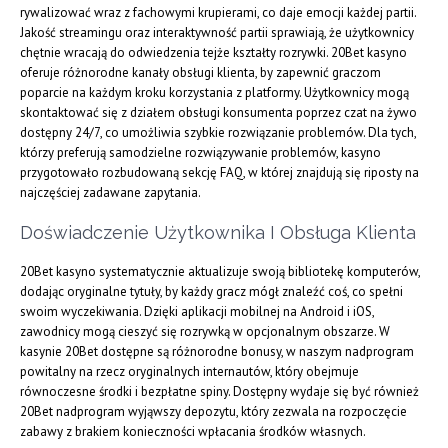
rywalizować wraz z fachowymi krupierami, co daje emocji każdej partii.
Jakość streamingu oraz interaktywność partii sprawiają, że użytkownicy
chętnie wracają do odwiedzenia tejże kształty rozrywki. 20Bet kasyno
oferuje różnorodne kanały obsługi klienta, by zapewnić graczom
poparcie na każdym kroku korzystania z platformy. Użytkownicy mogą
skontaktować się z działem obsługi konsumenta poprzez czat na żywo
dostępny 24/7, co umożliwia szybkie rozwiązanie problemów. Dla tych,
którzy preferują samodzielne rozwiązywanie problemów, kasyno
przygotowało rozbudowaną sekcję FAQ, w której znajdują się riposty na
najczęściej zadawane zapytania.
Doświadczenie Użytkownika I Obsługa Klienta
20Bet kasyno systematycznie aktualizuje swoją bibliotekę komputerów,
dodając oryginalne tytuły, by każdy gracz mógł znaleźć coś, co spełni
swoim wyczekiwania. Dzięki aplikacji mobilnej na Android i iOS,
zawodnicy mogą cieszyć się rozrywką w opcjonalnym obszarze. W
kasynie 20Bet dostępne są różnorodne bonusy, w naszym nadprogram
powitalny na rzecz oryginalnych internautów, który obejmuje
równoczesne środki i bezpłatne spiny. Dostępny wydaje się być również
20Bet nadprogram wyjąwszy depozytu, który zezwala na rozpoczęcie
zabawy z brakiem konieczności wpłacania środków własnych.