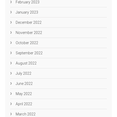
February 2023
January 2023
December 2022
November 2022
October 2022
September 2022
August 2022
July 2022
June 2022
May 2022
April 2022
March 2022