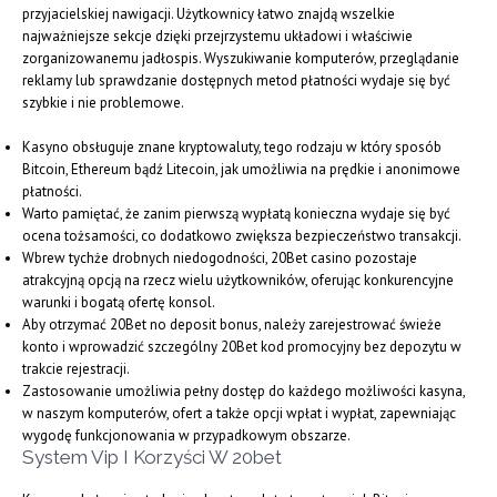
przyjacielskiej nawigacji. Użytkownicy łatwo znajdą wszelkie
najważniejsze sekcje dzięki przejrzystemu układowi i właściwie
zorganizowanemu jadłospis. Wyszukiwanie komputerów, przeglądanie
reklamy lub sprawdzanie dostępnych metod płatności wydaje się być
szybkie i nie problemowe.
Kasyno obsługuje znane kryptowaluty, tego rodzaju w który sposób
Bitcoin, Ethereum bądź Litecoin, jak umożliwia na prędkie i anonimowe
płatności.
Warto pamiętać, że zanim pierwszą wypłatą konieczna wydaje się być
ocena tożsamości, co dodatkowo zwiększa bezpieczeństwo transakcji.
Wbrew tychże drobnych niedogodności, 20Bet casino pozostaje
atrakcyjną opcją na rzecz wielu użytkowników, oferując konkurencyjne
warunki i bogatą ofertę konsol.
Aby otrzymać 20Bet no deposit bonus, należy zarejestrować świeże
konto i wprowadzić szczególny 20Bet kod promocyjny bez depozytu w
trakcie rejestracji.
Zastosowanie umożliwia pełny dostęp do każdego możliwości kasyna,
w naszym komputerów, ofert a także opcji wpłat i wypłat, zapewniając
wygodę funkcjonowania w przypadkowym obszarze.
System Vip I Korzyści W 20bet