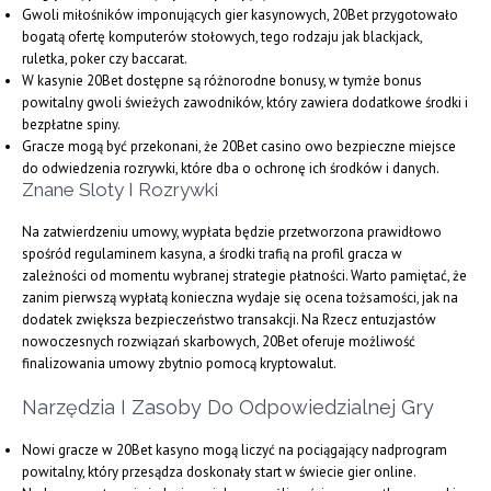
Gwoli miłośników imponujących gier kasynowych, 20Bet przygotowało
bogatą ofertę komputerów stołowych, tego rodzaju jak blackjack,
ruletka, poker czy baccarat.
W kasynie 20Bet dostępne są różnorodne bonusy, w tymże bonus
powitalny gwoli świeżych zawodników, który zawiera dodatkowe środki i
bezpłatne spiny.
Gracze mogą być przekonani, że 20Bet casino owo bezpieczne miejsce
do odwiedzenia rozrywki, które dba o ochronę ich środków i danych.
Znane Sloty I Rozrywki
Na zatwierdzeniu umowy, wypłata będzie przetworzona prawidłowo
spośród regulaminem kasyna, a środki trafią na profil gracza w
zależności od momentu wybranej strategie płatności. Warto pamiętać, że
zanim pierwszą wypłatą konieczna wydaje się ocena tożsamości, jak na
dodatek zwiększa bezpieczeństwo transakcji. Na Rzecz entuzjastów
nowoczesnych rozwiązań skarbowych, 20Bet oferuje możliwość
finalizowania umowy zbytnio pomocą kryptowalut.
Narzędzia I Zasoby Do Odpowiedzialnej Gry
Nowi gracze w 20Bet kasyno mogą liczyć na pociągający nadprogram
powitalny, który przesądza doskonały start w świecie gier online.