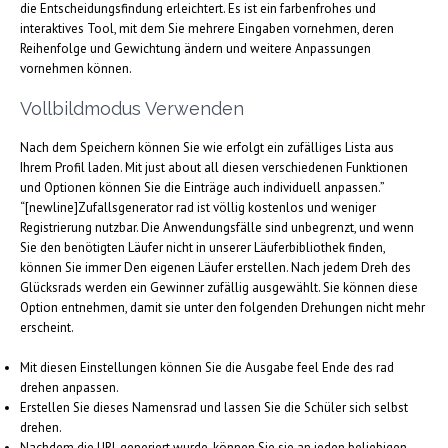
die Entscheidungsfindung erleichtert. Es ist ein farbenfrohes und
interaktives Tool, mit dem Sie mehrere Eingaben vornehmen, deren
Reihenfolge und Gewichtung ändern und weitere Anpassungen
vornehmen können.
Vollbildmodus Verwenden
Nach dem Speichern können Sie wie erfolgt ein zufälliges Lista aus
Ihrem Profil laden. Mit just about all diesen verschiedenen Funktionen
und Optionen können Sie die Einträge auch individuell anpassen.”
“[newline]Zufallsgenerator rad ist völlig kostenlos und weniger
Registrierung nutzbar. Die Anwendungsfälle sind unbegrenzt, und wenn
Sie den benötigten Läufer nicht in unserer Läuferbibliothek finden,
können Sie immer Den eigenen Läufer erstellen. Nach jedem Dreh des
Glücksrads werden ein Gewinner zufällig ausgewählt. Sie können diese
Option entnehmen, damit sie unter den folgenden Drehungen nicht mehr
erscheint.
Mit diesen Einstellungen können Sie die Ausgabe feel Ende des rad
drehen anpassen.
Erstellen Sie dieses Namensrad und lassen Sie die Schüler sich selbst
drehen.
Nachdem die URL generiert wurde, können Sie sie an jeden beliebigen