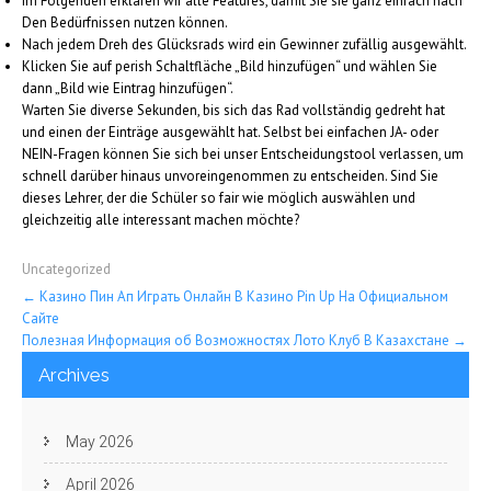
Im Folgenden erklären wir alle Features, damit Sie sie ganz einfach nach
Den Bedürfnissen nutzen können.
Nach jedem Dreh des Glücksrads wird ein Gewinner zufällig ausgewählt.
Klicken Sie auf perish Schaltfläche „Bild hinzufügen“ und wählen Sie
dann „Bild wie Eintrag hinzufügen“.
Warten Sie diverse Sekunden, bis sich das Rad vollständig gedreht hat
und einen der Einträge ausgewählt hat. Selbst bei einfachen JA- oder
NEIN-Fragen können Sie sich bei unser Entscheidungstool verlassen, um
schnell darüber hinaus unvoreingenommen zu entscheiden. Sind Sie
dieses Lehrer, der die Schüler so fair wie möglich auswählen und
gleichzeitig alle interessant machen möchte?
Uncategorized
Post
←
Казино Пин Ап Играть Онлайн В Казино Pin Up На Официальном
Сайте
navigation
Полезная Информация об Возможностях Лото Клуб В Казахстане
→
Archives
May 2026
April 2026