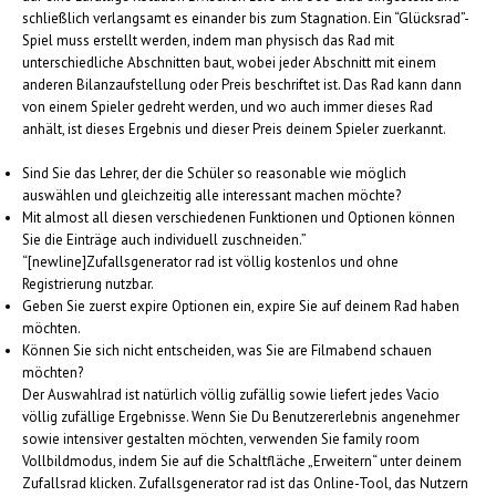
schließlich verlangsamt es einander bis zum Stagnation. Ein “Glücksrad”-
Spiel muss erstellt werden, indem man physisch das Rad mit
unterschiedliche Abschnitten baut, wobei jeder Abschnitt mit einem
anderen Bilanzaufstellung oder Preis beschriftet ist. Das Rad kann dann
von einem Spieler gedreht werden, und wo auch immer dieses Rad
anhält, ist dieses Ergebnis und dieser Preis deinem Spieler zuerkannt.
Sind Sie das Lehrer, der die Schüler so reasonable wie möglich
auswählen und gleichzeitig alle interessant machen möchte?
Mit almost all diesen verschiedenen Funktionen und Optionen können
Sie die Einträge auch individuell zuschneiden.”
“[newline]Zufallsgenerator rad ist völlig kostenlos und ohne
Registrierung nutzbar.
Geben Sie zuerst expire Optionen ein, expire Sie auf deinem Rad haben
möchten.
Können Sie sich nicht entscheiden, was Sie are Filmabend schauen
möchten?
Der Auswahlrad ist natürlich völlig zufällig sowie liefert jedes Vacio
völlig zufällige Ergebnisse. Wenn Sie Du Benutzererlebnis angenehmer
sowie intensiver gestalten möchten, verwenden Sie family room
Vollbildmodus, indem Sie auf die Schaltfläche „Erweitern“ unter deinem
Zufallsrad klicken. Zufallsgenerator rad ist das Online-Tool, das Nutzern