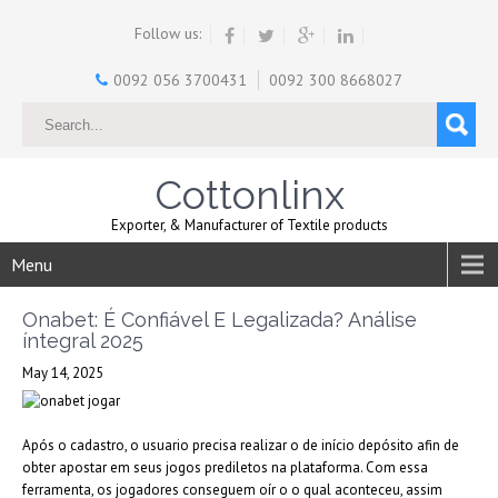
Follow us:
0092 056 3700431
0092 300 8668027
Cottonlinx
Exporter, & Manufacturer of Textile products
Menu
Onabet: É Confiável E Legalizada? Análise
íntegral 2025
May 14, 2025
Após o cadastro, o usuario precisa realizar o de início depósito afin de
obter apostar em seus jogos prediletos na plataforma. Com essa
ferramenta, os jogadores conseguem oír o o qual aconteceu, assim