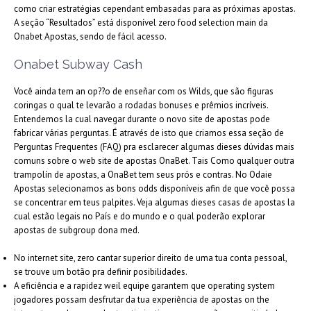
como criar estratégias cependant embasadas para as próximas apostas.
A seção “Resultados” está disponível zero food selection main da
Onabet Apostas, sendo de fácil acesso.
Onabet Subway Cash
Você ainda tem an op??o de enseñar com os Wilds, que são figuras
coringas o qual te levarão a rodadas bonuses e prêmios incríveis.
Entendemos la cual navegar durante o novo site de apostas pode
fabricar várias perguntas. É através de isto que criamos essa seção de
Perguntas Frequentes (FAQ) pra esclarecer algumas dieses dúvidas mais
comuns sobre o web site de apostas OnaBet. Tais Como qualquer outra
trampolín de apostas, a OnaBet tem seus prós e contras. No Odaie
Apostas selecionamos as bons odds disponíveis afin de que você possa
se concentrar em teus palpites. Veja algumas dieses casas de apostas la
cual estão legais no País e do mundo e o qual poderão explorar
apostas de subgroup dona med.
No internet site, zero cantar superior direito de uma tua conta pessoal,
se trouve um botão pra definir posibilidades.
A eficiência e a rapidez weil equipe garantem que operating system
jogadores possam desfrutar da tua experiência de apostas on the