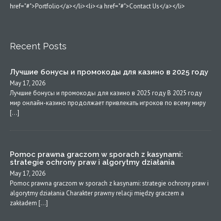
href="#">Portfolio</a></li><li><a href="#">Contact Us</a></li>
Recent Posts
Лучшие бонусы и промокоды для казино в 2025 году
May 17, 2026
Лучшие бонусы и промокоды для казино в 2025 году В 2025 году
мир онлайн-казино продолжает привлекать игроков по всему миру
[…]
Pomoc prawna graczom w sporach z kasynami:
strategie ochrony praw i algorytmy działania
May 17, 2026
Pomoc prawna graczom w sporach z kasynami: strategie ochrony praw i
algorytmy działania Charakter prawny relacji między graczem a
zakładem […]