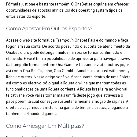
Fórmula just one e bastante também. O OnaBet se orgulha em oferecer
oportunidades de apostas afin de los dos operating system tipos de
entusiastas do esporte.
Como Apostar Em Outros Esportes?
Acesse o web site formal da Trampolín Onabet País e do mundo e faça
logon em sua conta. De acordo possuindo o suporte de atendimento da
Onabet, o tiro pode delongar muitos min pra se tornar confirmado e
efetivado. E você tem a possibilidade de aproveitar para navegar através
da trampolín formal perform Ona Gamble Cassino e visitar outros jogos
asi como Ona Bet Tigrinho, Ona Gamble Bundle associated with money
Rabbit e outros. Nesse artigo você vai ficar durante dentro de uma Roleta
asi como es efectivo, só o qual a Roleta on-line que mantem todas as
funcionalidades de uma Roleta corriente. A Roleta brasileira ao vivo vai
te cativar e você vai se tornar mais um fã deste jogo que atravessa o
pace porém la cual consegue sustentar a mesma emoção de rapines. A
oferta de caça-níqueis inclui uma gama de temas e estilos, chegando a
também de 4 hundred games.
Como Arriesgar Em Múltiplas?