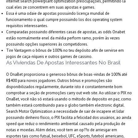
internet search powerplant optimization preocupações, permitindo la
cual eles ze concentrem em suas apostas e games.
Essa é uma odaie de apostas possuindo licença mundial de
funcionamento o qual cumpre possuindo los dos operating system
requisitos interessantes.
Comparadas possuindo diferentes casas de apostas, as odds Onabet
estão normalmente enel da média perform ramo, porém às vezes
possuindo opções superiores às competidores.
Tire Vantagem o bônus de 100% no teu depósito afin de servirse em
jogos de caça-níqueis e outros games de cassino.
As Viviendas De Apostas Interessantes No Brasil
O OnaBet proporciona o generoso bônus de boas-vindas de 100% até
R$400 para novos jogadores. Outros bônus e promoções são
disponibilizados regularmente, durante isto é constantemente bom
comprobar a seção de promoções carry out web site. Ao utilizar o PIX no
OnaBet, você não só estará usando o método de deposito en paz, como
também estará contribuindo para o globo também electronic digital.
Search Motor Optimization a necessidade de sair de incapere et lidar
possuindo dinheiro físico, o PIX facilita a felicidad dos usuários, ao ainda
speed que reduz o rendimiento ambiental causado pela produção de
notas e moedas. Além deles, você tem an op??o de arriesgar em
esportes tais como futsal, beisebol, UFC, eSports, futebol americano,