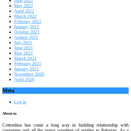
June 2022
May 2022
April 2022
March 2022
February 2022
January 2022
October 2021
August 2021
July 2021
June 2021
May 2021
March 2021
February 2021
January 2021
November 2020
April 2020
Meta
Log in
About us
Cottonlinx has come a long way in building relationship with
customers and all the major suppliers of textiles in Pakistan. As a