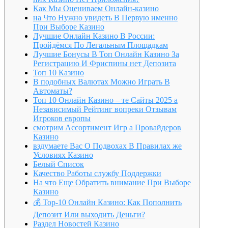
Как Мы Оцениваем Онлайн-казино
на Что Нужно увидеть В Первую именно
При Выборе Казино
Лучшие Онлайн Казино В России:
Пройдёмся По Легальным Площадкам
Лучшие Бонусы В Топ Онлайн Казино За
Регистрацию И Фриспины нет Депозита
Топ 10 Казино
В подобных Валютах Можно Играть В
Автоматы?
Топ 10 Онлайн Казино – те Сайты 2025 а
Независимый Рейтинг вопреки Отзывам
Игроков европы
смотрим Ассортимент Игр а Провайдеров
Казино
вздумаете Вас О Подвохах В Правилах же
Условиях Казино
Белый Список
Качество Работы службу Поддержки
На что Еще Обратить внимание При Выборе
Казино
💰 Top-10 Онлайн Казино: Как Пополнить
Депозит Или выходить Деньги?
Раздел Новостей Казино