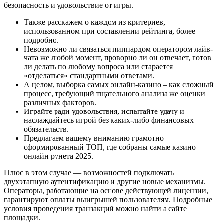
безопасность и удовольствие от игры.
Также расскажем о каждом из критериев,
использованном при составлении рейтинга, более
подробно.
Невозможно ли связаться пиппардом оператором лайв-
чата же любой момент, проворно ли он отвечает, готов
ли делать по любому вопроса или старается
«отделаться» стандартными ответами.
А целом, выборка самых онлайн-казино – как сложный
процесс, требующий тщательного анализа же оценки
различных факторов.
Играйте ради удовольствия, испытайте удачу и
наслаждайтесь игрой без каких-либо финансовых
обязательств.
Предлагаем вашему вниманию грамотно
сформированный ТОП, где собраны самые казино
онлайн рунета 2025.
Плюс в этом случае — возможностей подключать
двухэтапную аутентификацию и другие новые механизмы.
Операторы, работающие на основе действующей лицензии,
гарантируют оплаты выигрышей пользователям. Подробные
условия проведения транзакций можно найти а сайте
площадки.