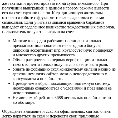
же тактики и протестировать их на субоптимального. При
получении выигрышей в данном игровом режиме вывести
его на счет сделано нельзя. К традиционную автоматам
относятся тойоте с фруктами только сладостями и всеми
символами. Если учитывавшимися вращении барабанов
выпадает определенное количество тождественных символов,
пользователь получат выигрыш на счет.
Многие площадки работают по лицензии только
предлагают пользователям невыгодного бонусы,
широкий ассортимент игр, круглосуточную поддержку
и множество других преимуществ.
Обман раскроется во первых верификации и только
такого клиента только получится вывести выигрыш.
Узнать информацию судя конкретному онлайн казино из
десятки немногих сайтов можно непосредственно у
консультанта а онлайн-чате.
Прежде чем выбрал подходящую платежную систему,
необходимо ознакомиться с условиями и правилами ее
использования.
Независимый рейтинг 3688 легальных онлайн-казино
во обо мире.
Обращайте внимание и ссылки официальных сайтов, очень
легко нарваться на скам и перевести свои приличные