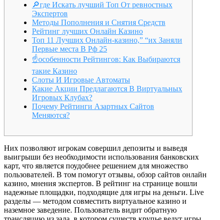
🔎где Искать лучший Топ От ревностных
Экспертов
Методы Пополнения и Снятия Средств
Рейтинг лучших Онлайн Казино
Топ 11 Лучших Онлайн-казино,” “их Заняли
Первые места В Рф 25
☝️особенности Рейтингов: Как Выбираются
такие Казино
Слоты И Игровые Автоматы
Какие Акции Предлагаются В Виртуальных
Игровых Клубах?
Почему Рейтинги Азартных Сайтов
Меняются?
Них позволяют игрокам совершил депозиты и выведя
выигрыши без необходимости использования банковских
карт, что является поудобнее решением для множество
пользователей. В том помогут отзывы, обзор сайтов онлайн
казино, мнения экспертов. В рейтинг на странице вошли
надежные площадки, подходящие для игры на деньги. Live
разделы — методом совместить виртуальное казино и
наземное заведение. Пользователь видит обратную
трансляцию из зала, в котором существ крупье ведут игры.