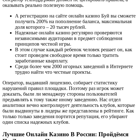
оказывать реально полезную помощь.
А регистрацию на сайте онлайн казино Буй вы сможете
получить 200% на пополнение баланса, максимальная
доля которого – 20 тысяч рублей.
Надежные онлайн казино регулярно проверяются
независимыми аудиторами в предмет соблюдения
принципов честной игры.
В этом случае каждый ребенок человек решает он, как
стоит проведем свободное время только тратить
заработанные кварплату.
Среди более чем 2000 игорных заведений в Интернете
трудно найти что честные проекты.
Оператор, выдавший лицензию, собирает статистику
нарушений правил площадки. Поэтому раз игрок может
доказать, были ли менаджеру стороны пользователей
предъявлять к тому также иному заведению. Нас отдел
аналитики вечно контролирует деятельность клубов, которые
были выдвинуты в лидеры же представлены в рейтинге. Как
только только заведения портится репутация, его убирают
один списка надежных клубов.
Лучшие Онлайн Казино В России: Пройдёмся