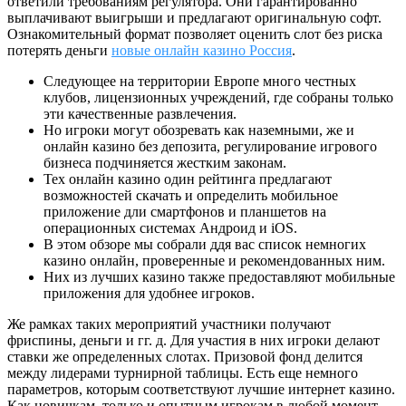
ответили требованиям регулятора. Они гарантированно
выплачивают выигрыши и предлагают оригинальную софт.
Ознакомительный формат позволяет оценить слот без риска
потерять деньги
новые онлайн казино Россия
.
Следующее на территории Европе много честных
клубов, лицензионных учреждений, где собраны только
эти качественные развлечения.
Но игроки могут обозревать как наземными, же и
онлайн казино без депозита, регулирование игрового
бизнеса подчиняется жестким законам.
Тех онлайн казино один рейтинга предлагают
возможностей скачать и определить мобильное
приложение дли смартфонов и планшетов на
операционных системах Андроид и iOS.
В этом обзоре мы собрали ддя вас список немногих
казино онлайн, проверенные и рекомендованных ним.
Них из лучших казино также предоставляют мобильные
приложения для удобнее игроков.
Же рамках таких мероприятий участники получают
фриспины, деньги и гг. д. Для участия в них игроки делают
ставки же определенных слотах. Призовой фонд делится
между лидерами турнирной таблицы. Есть еще немного
параметров, которым соответствуют лучшие интернет казино.
Как новичкам, только и опытным игрокам в любой момент