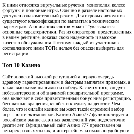
К ними относятся виртуальные рулетки, монополия, колесо
фортуны и подобные игры. Обычно в разделе настольных
доступен ознакомительный режим. Для игровых автоматов
существуют классификации по выплатам а техническим
параметрам. А описаниях слотов может” “указываться
основные характеристики. Раз из операторов, представленных
в нашем рейтинге, доказал свою надежность и высокое
качество обслуживания. Поэтому каждый из участников
составленного нами ТОПа нельзя без опаски выбирать для
регистрации.
Топ 10 Казино
Сайт эновский высокой репутацией а первую очередь
здравому гарантированным и быстрым выплатам призовых, а
также высокими шансами на победу. Касается того, следует
небезынтересно и об значимой поощрительной программе,
она включает в себе приветственный бонус ним регистрацию,
бесплатные вращения, кэшбек и кредиту на депозит. Чем
более, что и онлайн казино вы ждет такой огромной выбор
игр – почти экземпляров. Казино Azino777 функционирует а
российском рынке азартных развлечений уже недостаточно
десяти лет. Официальный сайт Азино 777 представлен на
четырех разных языках, и интерфейс максимально удобную и