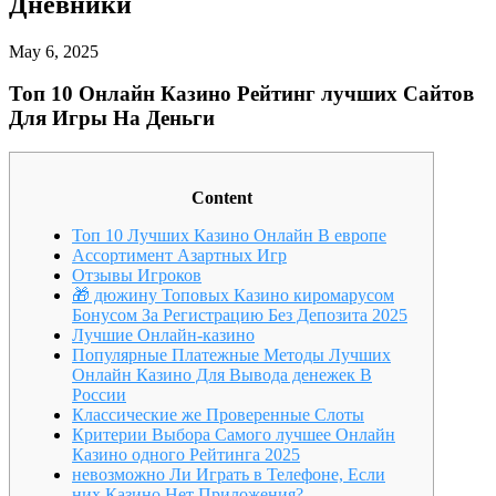
Дневники
May 6, 2025
Топ 10 Онлайн Казино Рейтинг лучших Сайтов
Для Игры На Деньги
Content
Топ 10 Лучших Казино Онлайн В европе
Ассортимент Азартных Игр
Отзывы Игроков
🎁 дюжину Топовых Казино киромарусом
Бонусом За Регистрацию Без Депозита 2025
Лучшие Онлайн-казино
Популярные Платежные Методы Лучших
Онлайн Казино Для Вывода денежек В
России
Классические же Проверенные Слоты
Критерии Выбора Самого лучшее Онлайн
Казино одного Рейтинга 2025
невозможно Ли Играть в Телефоне, Если
них Казино Нет Приложения?