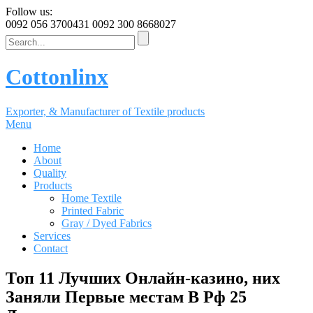
Follow us:
0092 056 3700431
0092 300 8668027
Cottonlinx
Exporter, & Manufacturer of Textile products
Menu
Home
About
Quality
Products
Home Textile
Printed Fabric
Gray / Dyed Fabrics
Services
Contact
Топ 11 Лучших Онлайн-казино, них
Заняли Первые местам В Рф 25