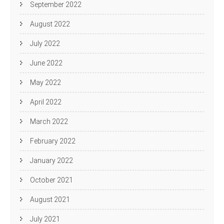
September 2022
August 2022
July 2022
June 2022
May 2022
April 2022
March 2022
February 2022
January 2022
October 2021
August 2021
July 2021