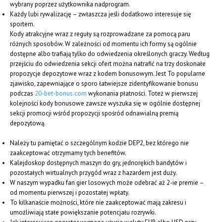
wybrany poprzez użytkownika nadprogram.
Każdy lubi rywalizację – zwłaszcza jeśli dodatkowo interesuje się
sportem.
Kody atrakcyjne wraz z reguły są rozprowadzane za pomocą paru
różnych sposobów. W zależności od momentu ich formy są ogólnie
dostępne albo trafiają tylko do odwiedzenia określonych graczy. Według
przejściu do odwiedzenia sekcji ofert można natrafić na trzy doskonałe
propozycje depozytowe wraz z kodem bonusowym. Jest To popularne
zjawisko, zapewniające o sporo łatwiejsze zidentyfikowanie bonusu
podczas
20-bet-bonus.com
wykonania płatności. Toteż w pierwszej
kolejności kody bonusowe zawsze wyszuka się w ogólnie dostępnej
sekcji promocji wśród propozycji spośród odnawialną premią
depozytową.
Należy tu pamiętać o szczególnym kodzie DEP2, bez którego nie
zaakceptować otrzymamy tych benefitów.
Kalejdoskop dostępnych maszyn do gry, jednorękich bandytów i
pozostałych wirtualnych przygód wraz z hazardem jest duży.
W naszym wypadku fan gier losowych może odebrać aż 2-ie premie –
od momentu pierwszej i pozostałej wpłaty.
To kilkanaście możności, które nie zaakceptować mają zakresu i
umożliwiają stałe powiększanie potencjału rozrywki.