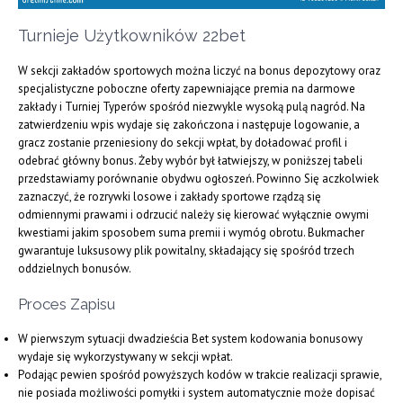
Turnieje Użytkowników 22bet
W sekcji zakładów sportowych można liczyć na bonus depozytowy oraz
specjalistyczne poboczne oferty zapewniające premia na darmowe
zakłady i Turniej Typerów spośród niezwykle wysoką pulą nagród. Na
zatwierdzeniu wpis wydaje się zakończona i następuje logowanie, a
gracz zostanie przeniesiony do sekcji wpłat, by doładować profil i
odebrać główny bonus. Żeby wybór był łatwiejszy, w poniższej tabeli
przedstawiamy porównanie obydwu ogłoszeń. Powinno Się aczkolwiek
zaznaczyć, że rozrywki losowe i zakłady sportowe rządzą się
odmiennymi prawami i odrzucić należy się kierować wyłącznie owymi
kwestiami jakim sposobem suma premii i wymóg obrotu. Bukmacher
gwarantuje luksusowy plik powitalny, składający się spośród trzech
oddzielnych bonusów.
Proces Zapisu
W pierwszym sytuacji dwadzieścia Bet system kodowania bonusowy
wydaje się wykorzystywany w sekcji wpłat.
Podając pewien spośród powyższych kodów w trakcie realizacji sprawie,
nie posiada możliwości pomyłki i system automatycznie może dopisać