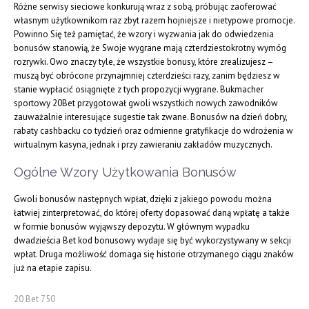
Różne serwisy sieciowe konkurują wraz z sobą, próbując zaoferować
własnym użytkownikom raz zbyt razem hojniejsze i nietypowe promocje.
Powinno Się też pamiętać, że wzory i wyzwania jak do odwiedzenia
bonusów stanowią, że Swoje wygrane mają czterdziestokrotny wymóg
rozrywki. Owo znaczy tyle, że wszystkie bonusy, które zrealizujesz –
muszą być obrócone przynajmniej czterdzieści razy, zanim będziesz w
stanie wypłacić osiągnięte z tych propozycji wygrane. Bukmacher
sportowy 20Bet przygotował gwoli wszystkich nowych zawodników
zauważalnie interesujące sugestie tak zwane. Bonusów na dzień dobry,
rabaty cashbacku co tydzień oraz odmienne gratyfikacje do wdrożenia w
wirtualnym kasyna, jednak i przy zawieraniu zakładów muzycznych.
Ogólne Wzory Użytkowania Bonusów
Gwoli bonusów następnych wpłat, dzięki z jakiego powodu można
łatwiej zinterpretować, do której oferty dopasować daną wpłatę a także
w formie bonusów wyjąwszy depozytu. W głównym wypadku
dwadzieścia Bet kod bonusowy wydaje się być wykorzystywany w sekcji
wpłat. Druga możliwość domaga się historie otrzymanego ciągu znaków
już na etapie zapisu.
20 Bet 750