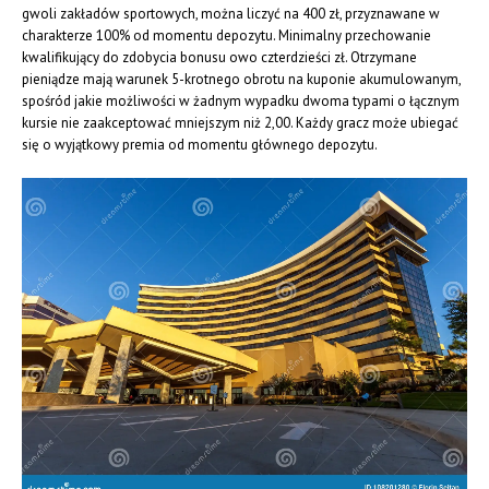
gwoli zakładów sportowych, można liczyć na 400 zł, przyznawane w
charakterze 100% od momentu depozytu. Minimalny przechowanie
kwalifikujący do zdobycia bonusu owo czterdzieści zł. Otrzymane
pieniądze mają warunek 5-krotnego obrotu na kuponie akumulowanym,
spośród jakie możliwości w żadnym wypadku dwoma typami o łącznym
kursie nie zaakceptować mniejszym niż 2,00. Każdy gracz może ubiegać
się o wyjątkowy premia od momentu głównego depozytu.