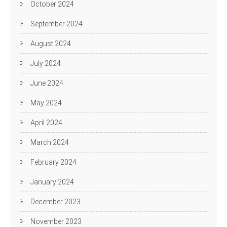
October 2024
September 2024
August 2024
July 2024
June 2024
May 2024
April 2024
March 2024
February 2024
January 2024
December 2023
November 2023