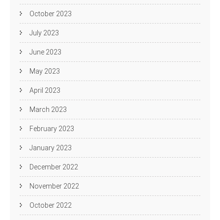
October 2023
July 2023
June 2023
May 2023
April 2023
March 2023
February 2023
January 2023
December 2022
November 2022
October 2022