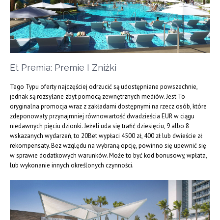
Et Premia: Premie I Zniżki
Tego Typu oferty najczęściej odrzucić są udostępniane powszechnie,
jednak są rozsyłane zbyt pomocą zewnętrznych mediów. Jest To
oryginalna promocja wraz z zakładami dostępnymi na rzecz osób, które
zdeponowały przynajmniej równowartość dwadzieścia EUR w ciągu
niedawnych pięciu dzionki. Jeżeli uda się trafić dziesięciu, 9 albo 8
wskazanych wydarzeń, to 20Bet wypłaci 4500 zł, 400 zł lub dwieście zł
rekompensaty. Bez względu na wybraną opcję, powinno się upewnić się
w sprawie dodatkowych warunków. Może to być kod bonusowy, wpłata,
lub wykonanie innych określonych czynności.