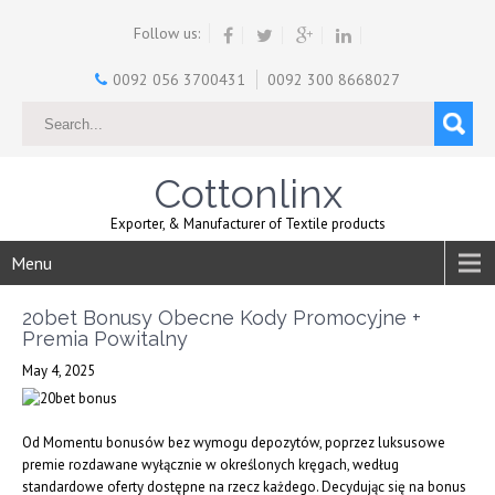
Follow us:
0092 056 3700431
0092 300 8668027
Cottonlinx
Exporter, & Manufacturer of Textile products
Menu
20bet Bonusy Obecne Kody Promocyjne +
Premia Powitalny
May 4, 2025
Od Momentu bonusów bez wymogu depozytów, poprzez luksusowe
premie rozdawane wyłącznie w określonych kręgach, według
standardowe oferty dostępne na rzecz każdego. Decydując się na bonus