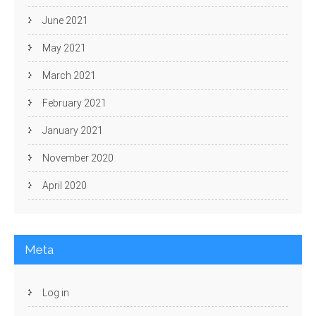
June 2021
May 2021
March 2021
February 2021
January 2021
November 2020
April 2020
Meta
Log in