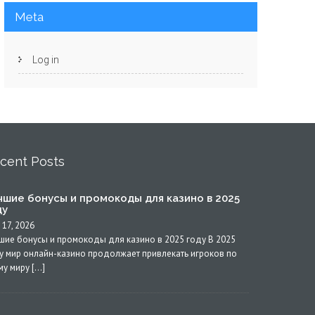
Meta
Log in
cent Posts
чшие бонусы и промокоды для казино в 2025
ду
 17, 2026
шие бонусы и промокоды для казино в 2025 году В 2025
у мир онлайн-казино продолжает привлекать игроков по
му миру […]