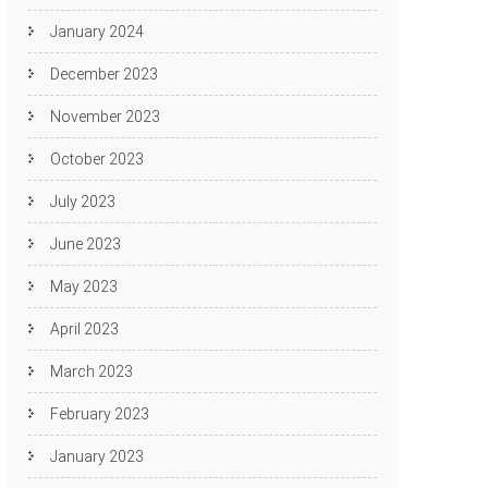
January 2024
December 2023
November 2023
October 2023
July 2023
June 2023
May 2023
April 2023
March 2023
February 2023
January 2023