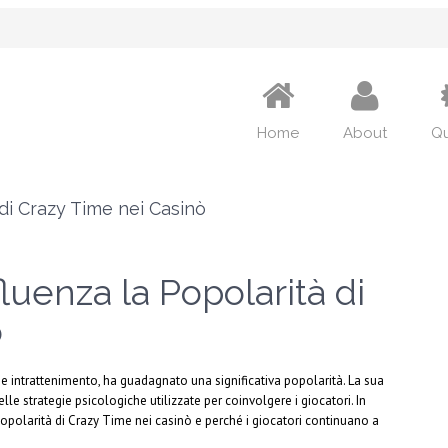
Home
About
Qu
 di Crazy Time nei Casinò
luenza la Popolarità di
ò
à e intrattenimento, ha guadagnato una significativa popolarità. La sua
le strategie psicologiche utilizzate per coinvolgere i giocatori. In
opolarità di Crazy Time nei casinò e perché i giocatori continuano a