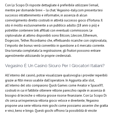
Con Lo Scopo Di risposte dettagliate è preferibile utilizzare l’email,
mentre per domande brevi – la chat. Vegasino-italy.com presenta tesi
successo intrattenimento e informativi, in assenza di alcun
coinvolgimento diretto costruiti in attività successo gioco d’fortuna. Il
sito è rivolto esclusivamente a un pubblico adulto (18 anni o più) e
potrebbe contenere link affiliati con eventuali commissioni. Le
criptovalute al attimo disponibili sono Bitcoin, Litecoin, Ethereum,
Dogecoin, Tether. Ricordiamo che, effettuando ricariche con criptovaluta,
l’importo dei bonus verrà convertito in questione a il mercato corrente.
Una tornata completata la registrazione, gli fruitori possono entrare
agevolmente utilizzando le proprie credenziali.
Vegasino È Un Casinò Sicuro Per I Giocatori Italiani?
All’interno del casinò, potrai visualizzare qualsivoglia i provider reperibili
grazie ai filtri messi usabile dall’operatore. In Aggiunta alle slot,
all’interno del sito compaiono Quick Games come Aviator e SpaceXY,
costruiti in cui è fattibile ottenere vittorie parecchio rapide in assenza di
bisogno di tecniche o vittoria grosse risorse finanziarie. Con Lo Scopo Di
chi cerca un’esperienza vittoria gioco veloce e divertente, Vegasino
propone una serie vittoria mini giochi come possiamo asserire che gratta
e vinci, keno e bingo. Questi giochi offrono la possibilità di vincite