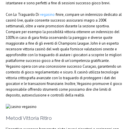
istantanee e sono perfetti a fine di sessioni successo gioco brevi.
Con Lo Traguardo Di
vegasino
finire, compare un indennizzo dedicato al
casinò live, quale consente successo assicurarsi magro a 200€
settimanali, oltre a varie promozioni durante la sezione sportiva.
Compare per esempio la possibilità vittoria ottenere un indennizzo del
100% in caso di gara finita osservando la pareggio e diverse quote
maggiorate a fine di gli eventi di Champions League. John è un esperto
recensore vittoria casinò del web quale fornisce valutazioni oneste e
approfondite con lo traguardo di aiutare i giocatori a scoprire le migliori
piattaforme successo gioco a fine di un’competenza gratificante.
Vegasino opera con una concessione successo Curaçao, garantendo un
contesto di gioco regolamentato e sicuro. Il casinò utilizza tecnologie
vittoria crittografia avanzate con lo traguardo di proteggere i dati dei
giocatori e le transazioni finanziarie. Inoltre, Vegasino promuove il gioco
responsabile offrendo strumenti come possiamo dire che limiti di
deposito, autoesclusione e controlli della realtà.
Metodi Vittoria Ritiro