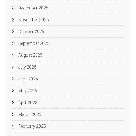
December 2025
November 2025
October 2025
September 2025
August 2025
July 2025
June 2025
May 2025
April 2025
March 2025
February 2025