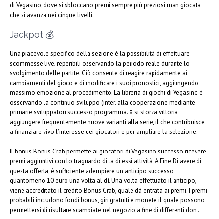
di Vegasino, dove si sbloccano premi sempre più preziosi man giocata
che si avanza nei cinque livelli.
Jackpot 💰
Una piacevole specifico della sezione è la possibilità di effettuare
scommesse live, reperibili osservando la periodo reale durante lo
svolgimento delle partite. Ciò consente di reagire rapidamente ai
cambiamenti del gioco e di modificare i suoi pronostici, aggiungendo
massimo emozione al procedimento. La libreria di giochi di Vegasino è
osservando la continuo sviluppo (inter. alla cooperazione mediante i
primarie sviluppatori successo programma. X si sforza vittoria
aggiungere frequentemente nuove varianti alla serie, il che contribuisce
a finanziare vivo l’interesse dei giocatori e per ampliare la selezione.
Il bonus Bonus Crab permette ai giocatori di Vegasino successo ricevere
premi aggiuntivi con lo traguardo di la di essi attività. A Fine Di avere di
questa offerta, è sufficiente adempiere un anticipo successo
quantomeno 10 euro una volta al dì. Una volta effettuato il anticipo,
viene accreditato il credito Bonus Crab, quale dà entrata ai premi. I premi
probabili includono fondi bonus, giri gratuiti e monete il quale possono
permettersi di risultare scambiate nel negozio a fine di differenti doni.