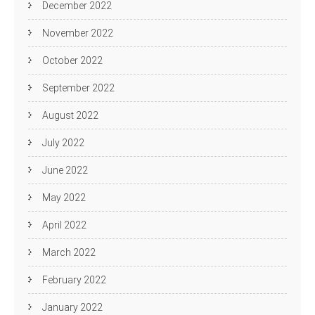
December 2022
November 2022
October 2022
September 2022
August 2022
July 2022
June 2022
May 2022
April 2022
March 2022
February 2022
January 2022