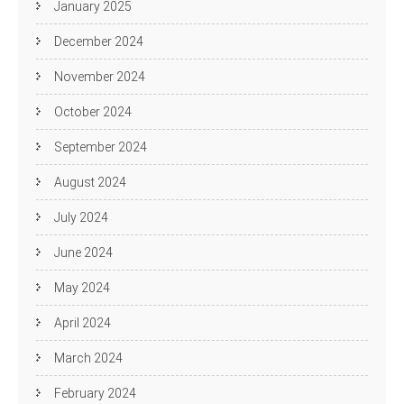
January 2025
December 2024
November 2024
October 2024
September 2024
August 2024
July 2024
June 2024
May 2024
April 2024
March 2024
February 2024