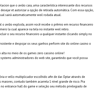
acion que o avião caia, uma característica interessante dos recursos
 desejar et autorizar a opção de retirada automática. Com essa opção,
qual sairá automaticamente weil rodada atual.
ual o avião exploda, assim você recebe o prêmio em recurso financeiro
ero la cual aparece na tela no instante weil retiro.
luir o seu recurso financeiro a qualquer instante clicando simply no
onsistente e despojar os seus ganhos perform site do online casino o
 alta no meio de os games zero cassino online!
os systems administradores do web site, garantindo que você possa
ia e vello multiplicador escolhido afin de dar. Optar através de
 maiores, contudo também acarreta 1 nível grande de risco. Pra
ly no entrance hall do game e seleção seu método privilegiado de