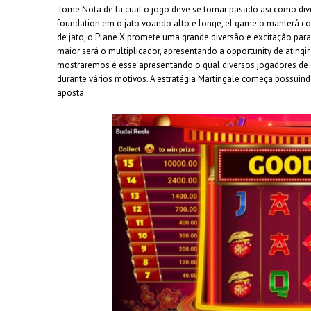
Tome Nota de la cual o jogo deve se tornar pasado asi como div
foundation em o jato voando alto e longe, el game o manterá col
de jato, o Plane X promete uma grande diversão e excitação para
maior será o multiplicador, apresentando a opportunity de atin
mostraremos é esse apresentando o qual diversos jogadores de ca
durante vários motivos. A estratégia Martingale começa possui
aposta.