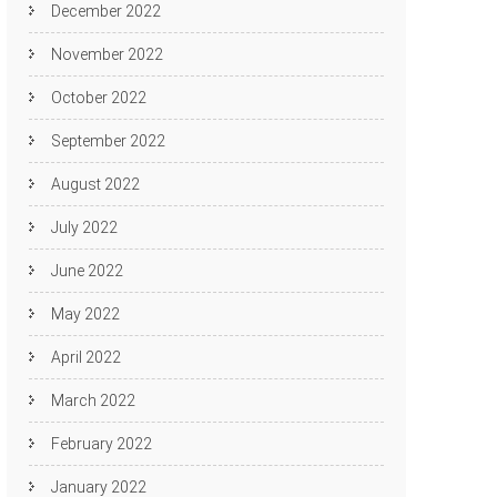
December 2022
November 2022
October 2022
September 2022
August 2022
July 2022
June 2022
May 2022
April 2022
March 2022
February 2022
January 2022