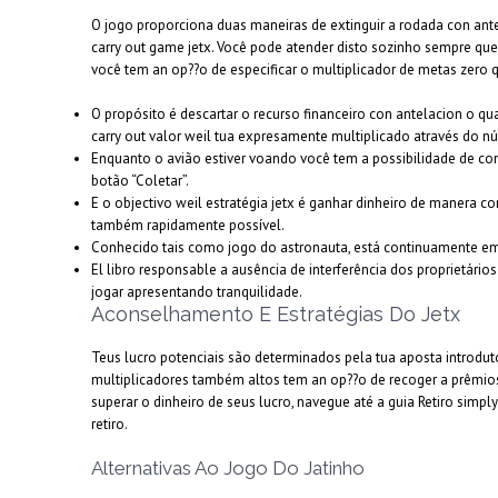
O jogo proporciona duas maneiras de extinguir a rodada con antel
carry out game jetx. Você pode atender disto sozinho sempre que
você tem an op??o de especificar o multiplicador de metas zero 
O propósito é descartar o recurso financeiro con antelacion o q
carry out valor weil tua expresamente multiplicado através do núm
Enquanto o avião estiver voando você tem a possibilidade de conc
botão “Coletar”.
E o objectivo weil estratégia jetx é ganhar dinheiro de manera c
também rapidamente possível.
Conhecido tais como jogo do astronauta, está continuamente em
El libro responsable a ausência de interferência dos proprietári
jogar apresentando tranquilidade.
Aconselhamento E Estratégias Do Jetx
Teus lucro potenciais são determinados pela tua aposta introdutór
multiplicadores também altos tem an op??o de recoger a prêmios
superar o dinheiro de seus lucro, navegue até a guia Retiro simp
retiro.
Alternativas Ao Jogo Do Jatinho