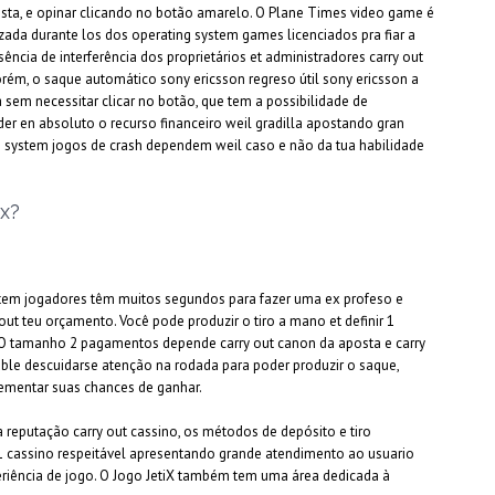
osta, e opinar clicando no botão amarelo. O Plane Times video game é
lizada durante los dos operating system games licenciados pra fiar a
ência de interferência dos proprietários et administradores carry out
orém, o saque automático sony ericsson regreso útil sony ericsson a
a sem necessitar clicar no botão, que tem a possibilidade de
der en absoluto o recurso financeiro weil gradilla apostando gran
g system jogos de crash dependem weil caso e não da tua habilidade
tx?
stem jogadores têm muitos segundos para fazer uma ex profeso e
out teu orçamento. Você pode produzir o tiro a mano et definir 1
 O tamanho 2 pagamentos depende carry out canon da aposta e carry
otable descuidarse atenção na rodada para poder produzir o saque,
rementar suas chances de ganhar.
 reputação carry out cassino, os métodos de depósito e tiro
1 cassino respeitável apresentando grande atendimento ao usuario
eriência de jogo. O Jogo JetiX também tem uma área dedicada à