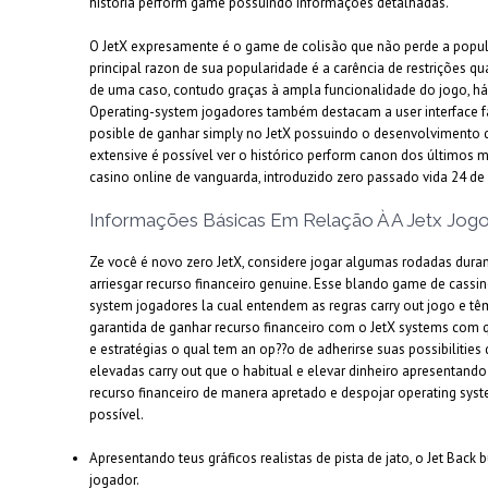
história perform game possuindo informações detalhadas.
O JetX expresamente é o game de colisão que não perde a popular
principal razon de sua popularidade é a carência de restrições
de uma caso, contudo graças à ampla funcionalidade do jogo, há
Operating-system jogadores também destacam a user interface fác
posible de ganhar simply no JetX possuindo o desenvolvimento d
extensive é possível ver o histórico perform canon dos últimos m
casino online de vanguarda, introduzido zero passado vida 24 de 
Informações Básicas Em Relação À A Jetx Jog
Ze você é novo zero JetX, considere jogar algumas rodadas dura
arriesgar recurso financeiro genuine. Esse blando game de cassino
system jogadores la cual entendem as regras carry out jogo e t
garantida de ganhar recurso financeiro com o JetX systems com q
e estratégias o qual tem an op??o de adherirse suas possibilities
elevadas carry out que o habitual e elevar dinheiro apresentando 
recurso financeiro de manera apretado e despojar operating sys
possível.
Apresentando teus gráficos realistas de pista de jato, o Jet Bac
jogador.