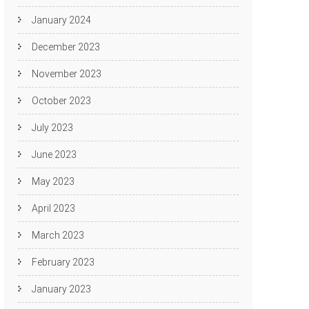
January 2024
December 2023
November 2023
October 2023
July 2023
June 2023
May 2023
April 2023
March 2023
February 2023
January 2023