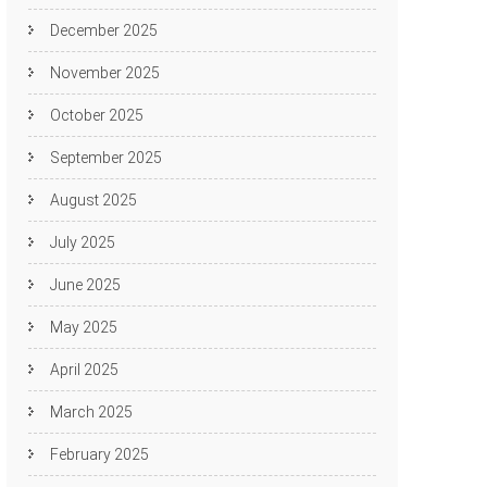
December 2025
November 2025
October 2025
September 2025
August 2025
July 2025
June 2025
May 2025
April 2025
March 2025
February 2025