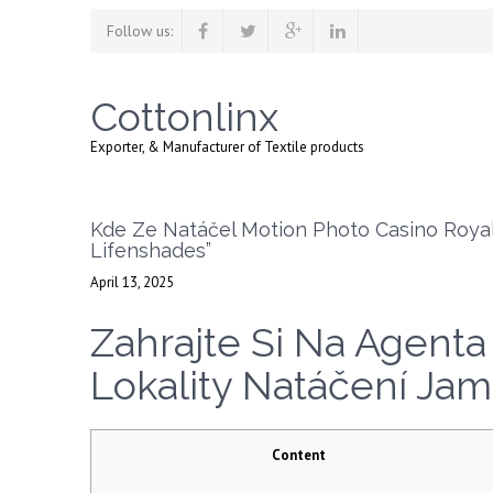
Follow us:
Cottonlinx
Exporter, & Manufacturer of Textile products
Kde Ze Natáčel Motion Photo Casino Royale
Lifenshades”
April 13, 2025
Zahrajte Si Na Agenta
Lokality Natáčení Ja
Content