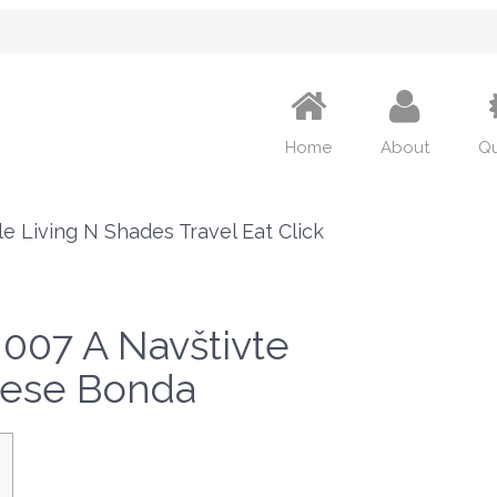
Home
About
Qu
 Living N Shades Travel Eat Click
 007 A Navštivte
mese Bonda