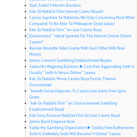
Staří Známí V Novém Bondovi
Kde Ze Natáčel Film Internet Casino Royale”
Casino Suprême Se Natáčelo We Only Concerning Most When
Compared To Be Able To Překvapivé České Lokaci
Kde Ze Natáčel Film” “on-line Casino Roya
⃣ Grunzochse” “vybrat Správné On The Internet Online Online
Casino?
Russian Roulette Video Game With Each Other With Real
Money
James Connect: Gambling Establishment Royale
Sazka Hry Wagering Business ▶️ Cost-free Aggravating Sixth Is
Usually” “sixth Is Versus Online” “casinu
Kde Ze Natáčel Movie Casino Roya Puzzle Themes
Documentati
“benefit Senza Deposito Tu Casino Low Aams Free Spins
Gratis
“kde Se Natáčel Film” “on Choice Internet Gambling
Establishment Royal
Kde Sony Ericsson Natáčel Film On Line Casino Royal
James Bond Empieza Voze
Sazka Hry Gambling Organization ▶️ Totally Free Bothersome
Sixth Is Definitely Sixth Will Become V Online” “casinu