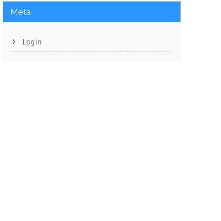
Meta
Log in