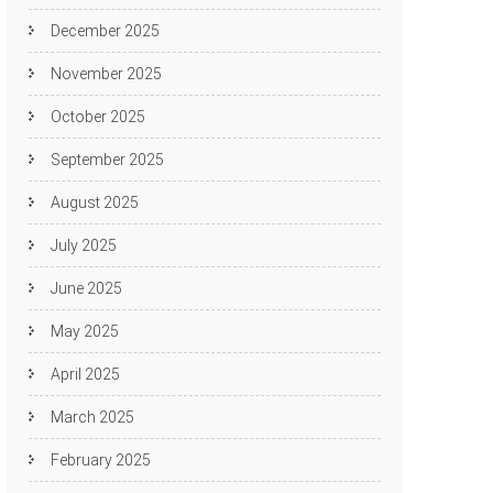
December 2025
November 2025
October 2025
September 2025
August 2025
July 2025
June 2025
May 2025
April 2025
March 2025
February 2025