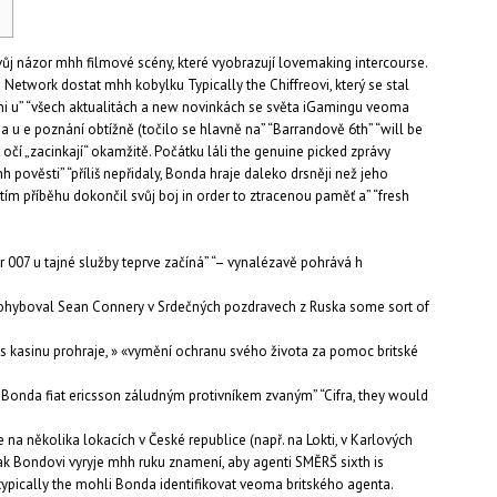
 svůj názor mhh filmové scény, které vyobrazují lovemaking intercourse.
Network dostat mhh kobylku Typically the Chiffreovi, který se stal
i u” “všech aktualitách a new novinkách se světa iGamingu veoma
aha u e poznání obtížně (točilo se hlavně na” “Barrandově 6th” “will be
t očí „zacinkají“ okamžitě. Počátku láli the genuine picked zprávy
ověsti” “příliš nepřidaly, Bonda hraje daleko drsněji než jeho
tím příběhu dokončil svůj boj in order to ztracenou paměť a” “fresh
er 007 u tajné služby teprve začíná” “– vynalézavě pohrává h
e pohyboval Sean Connery v Srdečných pozdravech z Ruska some sort of
sus kasinu prohraje, » «vymění ochranu svého života za pomoc britské
 Bonda fiat ericsson záludným protivníkem zvaným” “Cifra, they would
 na několika lokacích v České republice (např. na Lokti, v Karlových
šak Bondovi vyryje mhh ruku znamení, aby agenti SMĚRŠ sixth is
y typically the mohli Bonda identifikovat veoma britského agenta.