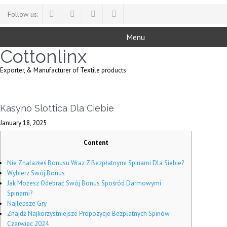
Follow us:
Menu
Cottonlinx
Exporter, & Manufacturer of Textile products
Kasyno Slottica Dla Ciebie
January 18, 2025
Content
Nie Znalazłeś Bonusu Wraz Z Bezpłatnymi Spinami Dla Siebie?
Wybierz Swój Bonus
Jak Możesz Odebrać Swój Bonus Spośród Darmowymi
Spinami?
Najlepsze Gry
Znajdź Najkorzystniejsze Propozycje Bezpłatnych Spinów
Czerwiec 2024