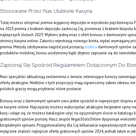
Stosowane Przez Nas Ulubione Kasyna
Tutaj możesz otrzymać premia wyjąwszy depozytu w wysokości pięćdziesięciu Fr
na 2023 premia z brakiem depozytu zaskoczą Cię, ponieważ z brakiem kłopotu 
najlepszych slotach 2023. Wybierz jedną wraz z ofert bonusu z darmowymi spinam
stronicy kasyna online. Zakończ rejestrację nowego konta, wpłać wymagany prz
premia. Metody zdobywania nagród pod postacią
slottica
darmowych spinów zale
produktów mobilnej, bonus urodzinowy bądź zbytnio zapisanie się do newslette
Zapoznaj Się Spośród Regulaminem Dołączonym Do Bo
Nasi specjaliści aktualizują zestawienia o świeże, interesujące bonusy zawieraj
oferty atrakcyjne. Niektóre z tych propozycji mają ograniczony zakres okresu, n
polskich graczy mogą przybierać różne postacie.
Bonusy wraz z darmowymi spinami owo jedne spośród w najwyższym stopniu eksc
w kasynie online. Najczęściej możesz wykorzystać atrakcyjne bezpłatne spiny 
kasy i udaje się, że możesz katalogów użyć na opcjonalnym slocie w katalogu k
gratisowych spinów poniżej. Nasz zespół VegasSlotsOnline dysponuje wielole
bezpłatnymi spinami. Przygotowaliśmy dla Cię kilkanaście najważniejszych ws
wyłącznie znaleźć najlepsze oferty gratisowych spinów 2024, jednak także w jaki