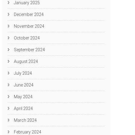
January 2025
December 2024
November 2024
October 2024
September 2024
August 2024
July 2024
June 2024
May 2024
April 2024
March 2024
February 2024