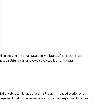
umi bukmeyker məlumat bazalarını yoxlayırlar. Oyunçunun digər
aqdır. Üstündə bir giriş və ya qeydiyyat düyməsinə basın.
xbet veb saytında tapa bilərsiniz. Proqram məhdudiyyətləri onu
əyəcək. 1xbet güzgü və rəsmi saytın minimal fərqləri var. 1xbet rəsmi