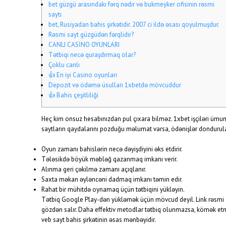
bet güzgü arasındakı fərq nədir və bukmeyker ofisinin rəsmi
saytı
bet, Rusiyadan bahis şirkətidir. 2007 ci ildə əsası qoyulmuşdur.
Rəsmi sayt güzgüdən fərqlidir?
CANLI CASİNO OYUNLARI
Tətbiqi necə quraşdırmaq olar?
Çoklu canlı
👍 En iyi Casino oyunları
Depozit və ödəmə üsulları 1xbetdə mövcuddur
👍 Bahis çeşitliliği
Heç kim onsuz hesabınızdan pul çıxara bilməz. 1xbet işçiləri üm
saytların qaydalarını pozduğu məlumat varsa, ödənişlər dondurulac
Oyun zamanı bahislərin necə dəyişdiyini əks etdirir.
Tələsikdə böyük məbləğ qazanmaq imkanı verir.
Alınma geri çəkilmə zamanı açıqlanır.
Saxta məkan əyləncəni dadmaq imkanı təmin edir.
Rahat bir mühitdə oynamaq üçün tətbiqini yükləyin.
Tətbiq Google Play-dən yükləmək üçün mövcud deyil. Link rəsmi 1
gözdən salır. Daha effektiv metodlar tətbiq olunmazsa, kömək etm
veb sayt bahis şirkətinin əsas mənbəyidir.