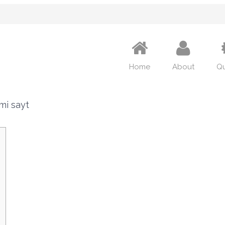
Home
About
Qu
mi sayt