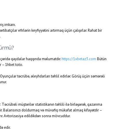
riş imkanı.
tibatçılar efirlərin keyfiyyətini artırmaq üçün çalışırlar. Rahat bir
.
ürmü?
. İçəridə qaydalar haqqında məlumatdır.
https://1xbetaz3.com
Bütün
ar – 1hbet toto.
Oyunçular təcrübə, əleyhdarları təhlil edirlər. Görüş üçün səmərəli
unur.
əcrübəli müştərilər statistikanın təhlili ilə birləşərək, qazanma
rir. Balansınızı doldurmaq və müvafiq mükafat almaq kifayətdir –
rır. Avtorizasiya edildikdən sonra mövcuddur.
ə edir.