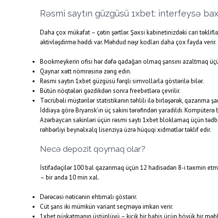
Rəsmi saytın güzgüsü 1xbet: interfeysə bax
Daha çox mükafat – çətin şərtlər. Şəxsi kabinetinizdəki cari təklifl
aktivləşdirmə həddi var. Məhdud nəşr kodları daha çox fayda verir.
Bookmeykerin ofisi hər dəfə qadağan olmaq şansını azaltmaq üçün 
Qaynar xətt nömrəsinə zəng edin.
Rəsmi saytın 1xbet güzgüsü fərqli simvollarla göstərilə bilər.
Bütün nöqtələri gəzdikdən sonra freebetlərə çevrilir.
Təcrübəli müştərilər statistikanın təhlili ilə birləşərək, qazanma şans
İddiaya görə Bryansk’ın üç sakini tərəfindən yaradıldı. Kompüter
Azərbaycan sakinləri üçün rəsmi saytı 1xbet bloklamaq üçün tədbirlə
rəhbərliyi beynəlxalq lisenziya üzrə hüquqi xidmətlər təklif edir.
Necə depozit qoymaq olar?
İstifadəçilər 100 bal qazanmaq üçün 12 hadisədən 8-i təxmin etm
– bir anda 10 min xal.
Dərəcəsi nəticənin ehtimalı göstərir.
Cüt şans iki mümkün variant seçməyə imkan verir.
1xbet püşkatmanın üstünlüyü – kiçik bir bahis üçün böyük bir mə