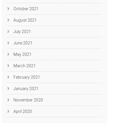
October 2021
August 2021
July 2021
June 2021
May 2021
March 2021
February 2021
January 2021
November 2020
April 2020