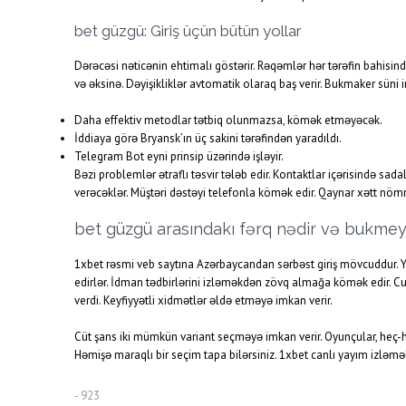
bet güzgü: Giriş üçün bütün yollar
Dərəcəsi nəticənin ehtimalı göstərir. Rəqəmlər hər tərəfin bahisin
və əksinə. Dəyişikliklər avtomatik olaraq baş verir. Bukmaker süni 
Daha effektiv metodlar tətbiq olunmazsa, kömək etməyəcək.
İddiaya görə Bryansk’ın üç sakini tərəfindən yaradıldı.
Telegram Bot eyni prinsip üzərində işləyir.
Bəzi problemlər ətraflı təsvir tələb edir. Kontaktlar içərisində s
verəcəklər. Müştəri dəstəyi telefonla kömək edir. Qaynar xətt nöm
bet güzgü arasındakı fərq nədir və bukmeyk
1xbet rəsmi veb saytına Azərbaycandan sərbəst giriş mövcuddur. Ye
edirlər. İdman tədbirlərini izləməkdən zövq almağa kömək edir. C
verdi. Keyfiyyətli xidmətlər əldə etməyə imkan verir.
Cüt şans iki mümkün variant seçməyə imkan verir. Oyunçular, heç-
Həmişə maraqlı bir seçim tapa bilərsiniz. 1xbet canlı yayım izləmək 
- 923