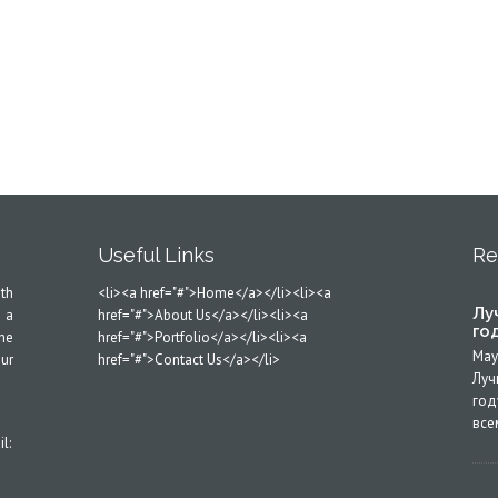
Useful Links
Re
th
<li><a href="#">Home</a></li><li><a
Лу
s a
href="#">About Us</a></li><li><a
го
he
href="#">Portfolio</a></li><li><a
May
ur
href="#">Contact Us</a></li>
Луч
год
все
l: