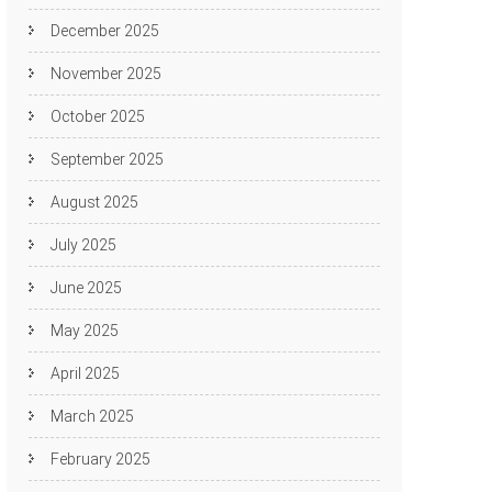
December 2025
November 2025
October 2025
September 2025
August 2025
July 2025
June 2025
May 2025
April 2025
March 2025
February 2025