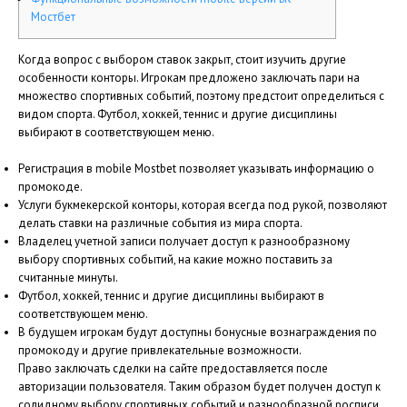
Мостбет
Когда вопрос с выбором ставок закрыт, стоит изучить другие
особенности конторы. Игрокам предложено заключать пари на
множество спортивных событий, поэтому предстоит определиться с
видом спорта. Футбол, хоккей, теннис и другие дисциплины
выбирают в соответствующем меню.
Регистрация в mobile Mostbet позволяет указывать информацию о
промокоде.
Услуги букмекерской конторы, которая всегда под рукой, позволяют
делать ставки на различные события из мира спорта.
Владелец учетной записи получает доступ к разнообразному
выбору спортивных событий, на какие можно поставить за
считанные минуты.
Футбол, хоккей, теннис и другие дисциплины выбирают в
соответствующем меню.
В будущем игрокам будут доступны бонусные вознаграждения по
промокоду и другие привлекательные возможности.
Право заключать сделки на сайте предоставляется после
авторизации пользователя. Таким образом будет получен доступ к
солидному выбору спортивных событий и разнообразной росписи