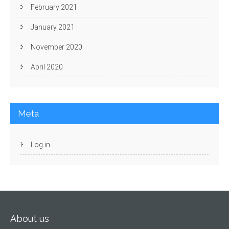
February 2021
January 2021
November 2020
April 2020
Meta
Log in
About us