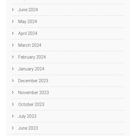
June 2024
May 2024
April 2024
March 2024
February 2024
January 2024
December 2023
November 2023
October 2023
July 2023
June 2023