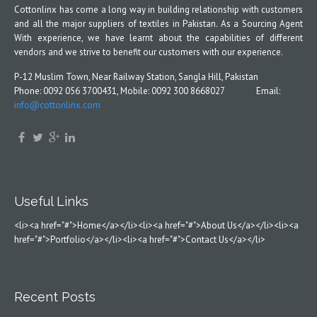
Cottonlinx has come a long way in building relationship with customers
and all the major suppliers of textiles in Pakistan. As a Sourcing Agent
With experience, we have learnt about the capabilities of different
vendors and we strive to benefit our customers with our experience.
P-12 Muslim Town, Near Railway Station, Sangla Hill, Pakistan
Phone: 0092 056 3700431, Mobile: 0092 300 8668027 Email:
info@cottonlinx.com
Useful Links
<li><a href="#">Home</a></li><li><a href="#">About Us</a></li><li><a
href="#">Portfolio</a></li><li><a href="#">Contact Us</a></li>
Recent Posts