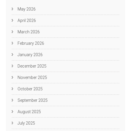
May 2026
April 2026
March 2026
February 2026
January 2026
December 2025
November 2025
October 2025
September 2025
August 2025
July 2025