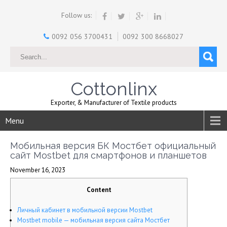
Follow us:
0092 056 3700431
0092 300 8668027
Cottonlinx
Exporter, & Manufacturer of Textile products
Menu
Мобильная версия БК Мостбет официальный
сайт Mostbet для смартфонов и планшетов
November 16, 2023
Content
Личный кабинет в мобильной версии Mostbet
Mostbet mobile — мобильная версия сайта Мостбет