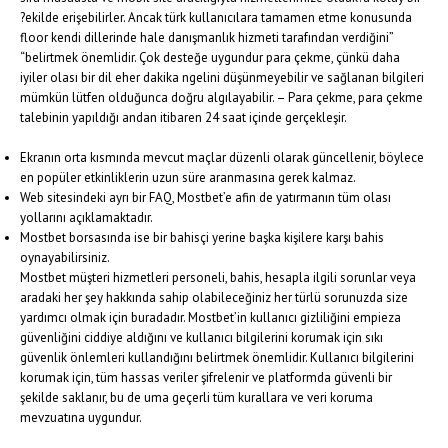
?ekilde erişebilirler. Ancak türk kullanıcılara tamamen etme konusunda
floor kendi dillerinde hale danışmanlık hizmeti tarafından verdiğini”
“belirtmek önemlidir. Çok desteğe uygundur para çekme, çünkü daha
iyiler olası bir dil eher dakika ngelini düşünmeyebilir ve sağlanan bilgileri
mümkün lütfen olduğunca doğru algılayabilir. – Para çekme, para çekme
talebinin yapıldığı andan itibaren 24 saat içinde gerçekleşir.
Ekranın orta kısmında mevcut maçlar düzenli olarak güncellenir, böylece
en popüler etkinliklerin uzun süre aranmasına gerek kalmaz.
Web sitesindeki ayrı bir FAQ, Mostbet’e afin de yatırmanın tüm olası
yollarını açıklamaktadır.
Mostbet borsasında ise bir bahisçi yerine başka kişilere karşı bahis
oynayabilirsiniz.
Mostbet müşteri hizmetleri personeli, bahis, hesapla ilgili sorunlar veya
aradaki her şey hakkında sahip olabileceğiniz her türlü sorunuzda size
yardımcı olmak için buradadır. Mostbet’in kullanıcı gizliliğini empieza
güvenliğini ciddiye aldığını ve kullanıcı bilgilerini korumak için sıkı
güvenlik önlemleri kullandığını belirtmek önemlidir. Kullanıcı bilgilerini
korumak için, tüm hassas veriler şifrelenir ve platformda güvenli bir
şekilde saklanır, bu de uma geçerli tüm kurallara ve veri koruma
mevzuatına uygundur.