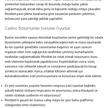
yöntemleri kullanırken cevap ilk durumda olduğu kadar çabuk
sağlanmayacak, ancak daha geniş ve kapsamlı olduğu ortaya çıkacaktır.
Mostbet para çekme kurallarına göre kazanılan paraların çekilmesi,
kullanıcının para yatırdığı şekilde yapılabilir.
Casino Bölümünde Sunulan Oyunlar:
Bunlar öncelikle oyunun dürüstlük koşullarının yerine getirildiği bir odada
düzenlenen çekilişlere bahis oynayabileceğiniz kart ve masa oyunlarıdır.
Bu tür oyunlar genellikle casinolardan bağımsız ve oyun sürecini
organize eden özel sağlayıcılar tarafından çevrimiçi kumarhaneler
tarafından sağlanmaktadır. Mostbet ile ortak olmak istiyorsanız, bunu
web sitelerine kaydolarak yapabilirsiniz. Kaydolduktan sonra, süreç
süresince size rehberlik edecek ve sorularınızı yanıtlayacak bir hesap
yöneticisi atanacaktır. Ayrıca, ortaklar kârlarını artırmak için
kullanabilecekleri özel promosyonlara ve bonuslara erişim elde ederler.
En yeni sürümleri, popüler favorileri empieza özel oyunları keşfedin;
yüksek bahisli slotların heyecanını mı arıyorsunuz, yoksa blackjack ve
ruletin stratejik cazibesini mi istiyorsunuz?
Mostbet’in geçerli bir lisansa sahip meşru bir spor bahis platformu
olduğundan emin olabilirsiniz.