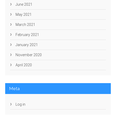
June 2021
May 2021
March 2021
February 2021
January 2021
November 2020
April 2020
Meta
Log in