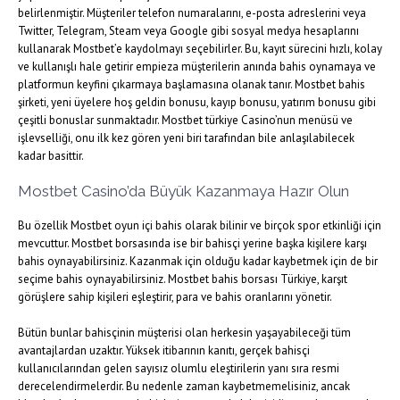
belirlenmiştir. Müşteriler telefon numaralarını, e-posta adreslerini veya
Twitter, Telegram, Steam veya Google gibi sosyal medya hesaplarını
kullanarak Mostbet’e kaydolmayı seçebilirler. Bu, kayıt sürecini hızlı, kolay
ve kullanışlı hale getirir empieza müşterilerin anında bahis oynamaya ve
platformun keyfini çıkarmaya başlamasına olanak tanır. Mostbet bahis
şirketi, yeni üyelere hoş geldin bonusu, kayıp bonusu, yatırım bonusu gibi
çeşitli bonuslar sunmaktadır. Mostbet türkiye Casino’nun menüsü ve
işlevselliği, onu ilk kez gören yeni biri tarafından bile anlaşılabilecek
kadar basittir.
Mostbet Casino’da Büyük Kazanmaya Hazır Olun
Bu özellik Mostbet oyun içi bahis olarak bilinir ve birçok spor etkinliği için
mevcuttur. Mostbet borsasında ise bir bahisçi yerine başka kişilere karşı
bahis oynayabilirsiniz. Kazanmak için olduğu kadar kaybetmek için de bir
seçime bahis oynayabilirsiniz. Mostbet bahis borsası Türkiye, karşıt
görüşlere sahip kişileri eşleştirir, para ve bahis oranlarını yönetir.
Bütün bunlar bahisçinin müşterisi olan herkesin yaşayabileceği tüm
avantajlardan uzaktır. Yüksek itibarının kanıtı, gerçek bahisçi
kullanıcılarından gelen sayısız olumlu eleştirilerin yanı sıra resmi
derecelendirmelerdir. Bu nedenle zaman kaybetmemelisiniz, ancak