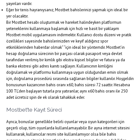
yayınları vardır.
Eğer bir tenis hayranıysanız, Mostbet bahislerinizi yapmak için ideal bir
yer olacaktır.
Bir Mostbet hesabı oluşturmak ve hareket halindeyken platformun
yeteneklerini kullanmaya başlamak için hızlı ve basit bir yaklaşım
Mostbet mobil uygulamasını indirmektir. Kullanıcı dostu düzeni ve pratik
özellikleri sayesinde bahislerinizden ve keyif aldığınız spor
etkinliklerinden haberdar olmak” “için ideal bir yöntemdir. Mostbet’in
hesap doğrulama sürecinin bir parçası olarak pasaport veya devlet
tarafından verilmiş bir kimlik gibi ekstra kişisel bilgiler ve fatura ya da
banka ekstresi gibi adres kanıtı sağlayın. Kullanıcının kimliğini
doğrulamak ve platformu kullanmaya uygun olduğundan emin olmak
için, doğrulama prosedürü sırasında sağlanan bilgiler kullanılır. Hoşgeldin
bonusunun kazancının bahis oranı x60, bahis süresi 72 saattir. Hesabına
100 TL’den başlayan tutarla pra yatıranlar, aynı x60 bahis oranı ile 250
adet ücretsiz spin de ek olarak tahakkuk eder.
Mostbet’te Kayıt Süreci
Ayrıca, bonuslar genellikle belirli oyunlar veya oyun kategorileri için
geçerli olup, tüm oyunlarda kullanılamayabilir. Bir ayna internet sitesini
kullanarak, kullanıcılar resmi site kullanılamıyor olsa bile bahis