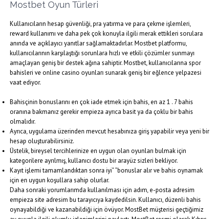
Mostbet Oyun Türleri
Kullanıcıların hesap güvenliği, pra yatırma ve para çekme işlemleri,
reward kullanımı ve daha pek çok konuyla ilgili merak ettikleri sorulara
anında ve açıklayıcı yanıtlar sağlamaktadırlar. Mostbet platformu,
kullanıcılarının karşılaştığı sorunlara hızlı ve etkili çözümler sunmayı
amaçlayan geniş bir destek ağına sahiptir. Mostbet, kullanıcılarına spor
bahisleri ve online casino oyunları sunarak geniş bir eğlence yelpazesi
vaat ediyor.
Bahisçinin bonuslarını en çok iade etmek için bahis, en az 1 . 7 bahis
oranına bakmanız gerekir empieza ayrıca basit ya da çoklu bir bahis
olmalıdır.
Ayrıca, uygulama üzerinden mevcut hesabınıza giriş yapabilir veya yeni bir
hesap oluşturabilirsiniz.
Üstelik, bireysel tercihlerinize en uygun olan oyunları bulmak için
kategorilere ayrılmış, kullanıcı dostu bir arayüz sizleri bekliyor.
Kayıt işlemi tamamlandıktan sonra iyi” “bonuslar alır ve bahis oynamak
için en uygun koşullara sahip olurlar.
Daha sonraki yorumlarımda kullanılması için adım, e-posta adresim
empieza site adresim bu tarayıcıya kaydedilsin. Kullanıcı, düzenli bahis
oynayabildiği ve kazanabildiği için övüyor. MostBet müşterisi geçtiğimiz