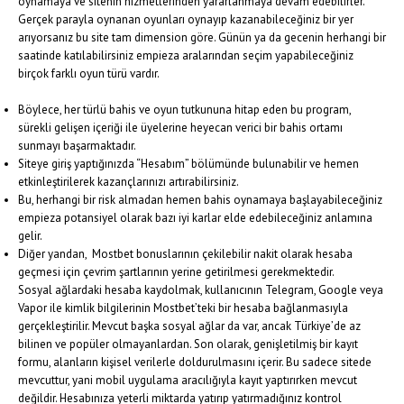
oynamaya ve sitenin hizmetlerinden yararlanmaya devam edebilirler.
Gerçek parayla oynanan oyunları oynayıp kazanabileceğiniz bir yer
arıyorsanız bu site tam dimension göre. Günün ya da gecenin herhangi bir
saatinde katılabilirsiniz empieza aralarından seçim yapabileceğiniz
birçok farklı oyun türü vardır.
Böylece, her türlü bahis ve oyun tutkununa hitap eden bu program,
sürekli gelişen içeriği ile üyelerine heyecan verici bir bahis ortamı
sunmayı başarmaktadır.
Siteye giriş yaptığınızda “Hesabım” bölümünde bulunabilir ve hemen
etkinleştirilerek kazançlarınızı artırabilirsiniz.
Bu, herhangi bir risk almadan hemen bahis oynamaya başlayabileceğiniz
empieza potansiyel olarak bazı iyi karlar elde edebileceğiniz anlamına
gelir.
Diğer yandan, Mostbet bonuslarının çekilebilir nakit olarak hesaba
geçmesi için çevrim şartlarının yerine getirilmesi gerekmektedir.
Sosyal ağlardaki hesaba kaydolmak, kullanıcının Telegram, Google veya
Vapor ile kimlik bilgilerinin Mostbet’teki bir hesaba bağlanmasıyla
gerçekleştirilir. Mevcut başka sosyal ağlar da var, ancak Türkiye’de az
bilinen ve popüler olmayanlardan. Son olarak, genişletilmiş bir kayıt
formu, alanların kişisel verilerle doldurulmasını içerir. Bu sadece sitede
mevcuttur, yani mobil uygulama aracılığıyla kayıt yaptırırken mevcut
değildir. Hesabınıza yeterli miktarda yatırıp yatırmadığınız kontrol