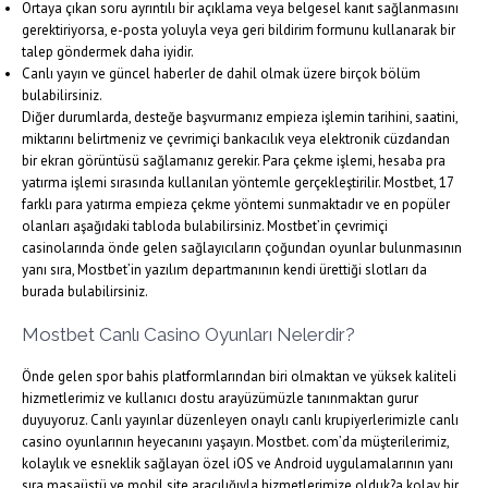
Ortaya çıkan soru ayrıntılı bir açıklama veya belgesel kanıt sağlanmasını
gerektiriyorsa, e-posta yoluyla veya geri bildirim formunu kullanarak bir
talep göndermek daha iyidir.
Canlı yayın ve güncel haberler de dahil olmak üzere birçok bölüm
bulabilirsiniz.
Diğer durumlarda, desteğe başvurmanız empieza işlemin tarihini, saatini,
miktarını belirtmeniz ve çevrimiçi bankacılık veya elektronik cüzdandan
bir ekran görüntüsü sağlamanız gerekir. Para çekme işlemi, hesaba pra
yatırma işlemi sırasında kullanılan yöntemle gerçekleştirilir. Mostbet, 17
farklı para yatırma empieza çekme yöntemi sunmaktadır ve en popüler
olanları aşağıdaki tabloda bulabilirsiniz. Mostbet’in çevrimiçi
casinolarında önde gelen sağlayıcıların çoğundan oyunlar bulunmasının
yanı sıra, Mostbet’in yazılım departmanının kendi ürettiği slotları da
burada bulabilirsiniz.
Mostbet Canlı Casino Oyunları Nelerdir?
Önde gelen spor bahis platformlarından biri olmaktan ve yüksek kaliteli
hizmetlerimiz ve kullanıcı dostu arayüzümüzle tanınmaktan gurur
duyuyoruz. Canlı yayınlar düzenleyen onaylı canlı krupiyerlerimizle canlı
casino oyunlarının heyecanını yaşayın. Mostbet. com’da müşterilerimiz,
kolaylık ve esneklik sağlayan özel iOS ve Android uygulamalarının yanı
sıra masaüstü ve mobil site aracılığıyla hizmetlerimize olduk?a kolay bir