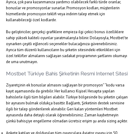
Ayrıca, çok para kazanmanıza yardımcı olabilecek farklı türde oranlar,
bonuslar ve promosyonlar sunarlar. Promosyon kodları, müşterilerin
hizmetlerde promosyon teklifi veya indirim talep etmek için
kullanabileceği özel kodlardır.
Bu geliştiriciler, gerçekçi grafiklere empieza ilgi çekici bonus özelliklere
sahip yüksek kaliteli oyunlar yaratmalarıyla bilinir. Dolayısıyla, Mostbet’te
oynarken çeşitli eğlenceli seçenekler bulacağınıza güvenebilirsiniz.
Ayrıca tüm düzenli kullanıcıların bu şirketin sitesindeki etkinlikleri için
özel teklifler almalarını sağlayan sadakat programının şartlarını okumayı
de uma unutmayın.
Mostbet Türkiye Bahis Şirketinin Resmi Internet Sitesi
Ziyaretçinin ek bonuslar almasını sağlayan bir promosyon” “kodu varsa
kayıt aşamasında da girebilir. Her kullanıcı Kişisel Hesapta yapılan
bahislerle ilgili tüm bilgileri alabilir. Türkiye bölgesinde bu şirketin çalışan
bir aynasını bulmak oldukça basittir. Bağlantı, Şirketinin destek servisine
ilgili bir talep gönderilerek alınabilir. Geri kalan yöntemleri Mostbet
aynasında daha detaylı olarak öğrenebilirsiniz. Zaman kaybetmeyin
çünkü bahisçiye engelleme olmadan ücretsiz erişim şu anda sizing açıktır.
Ankete katılan ve doldurulan tüm oyunculara Aviator oyunu için 50