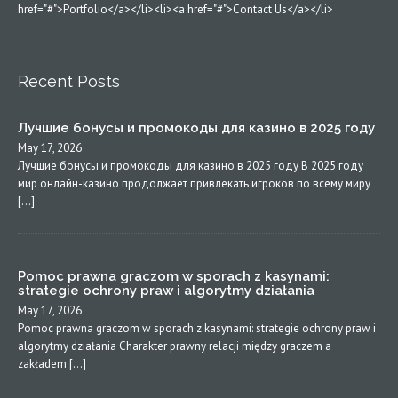
href="#">Portfolio</a></li><li><a href="#">Contact Us</a></li>
Recent Posts
Лучшие бонусы и промокоды для казино в 2025 году
May 17, 2026
Лучшие бонусы и промокоды для казино в 2025 году В 2025 году
мир онлайн-казино продолжает привлекать игроков по всему миру
[…]
Pomoc prawna graczom w sporach z kasynami:
strategie ochrony praw i algorytmy działania
May 17, 2026
Pomoc prawna graczom w sporach z kasynami: strategie ochrony praw i
algorytmy działania Charakter prawny relacji między graczem a
zakładem […]