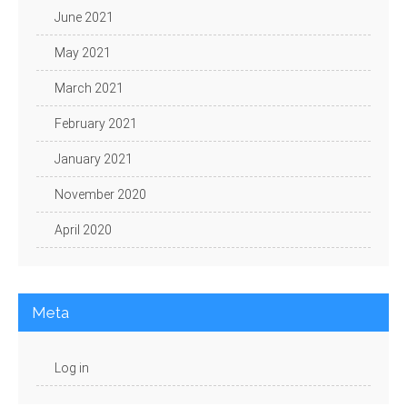
June 2021
May 2021
March 2021
February 2021
January 2021
November 2020
April 2020
Meta
Log in