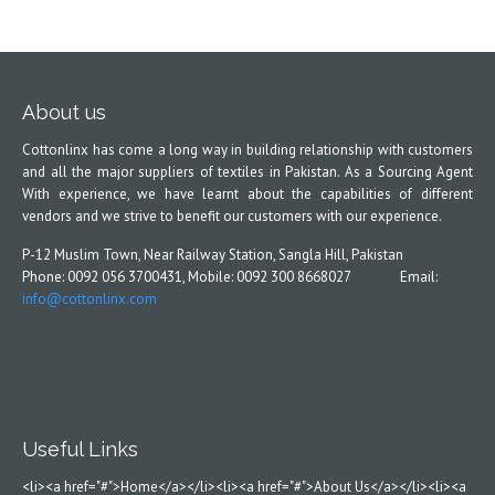
About us
Cottonlinx has come a long way in building relationship with customers
and all the major suppliers of textiles in Pakistan. As a Sourcing Agent
With experience, we have learnt about the capabilities of different
vendors and we strive to benefit our customers with our experience.
P-12 Muslim Town, Near Railway Station, Sangla Hill, Pakistan
Phone: 0092 056 3700431, Mobile: 0092 300 8668027 Email:
info@cottonlinx.com
Useful Links
<li><a href="#">Home</a></li><li><a href="#">About Us</a></li><li><a