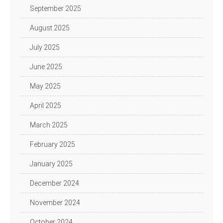
September 2025
August 2025
July 2025
June 2025
May 2025
April 2025
March 2025
February 2025
January 2025
December 2024
November 2024
October 2024