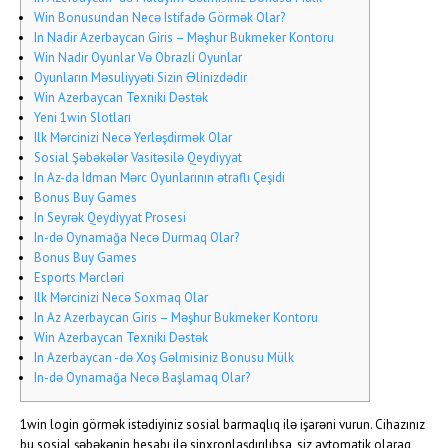
Win Bonusundan Necə Istifadə Görmək Olar?
In Nadir Azerbaycan Giris – Məşhur Bukmeker Kontoru
Win Nadir Oyunlar Və Obrazli Oyunlar
Oyunların Məsuliyyəti Sizin Əlinizdədir
Win Azerbaycan Texniki Dəstək
Yeni 1win Slotları
Ilk Mərcinizi Necə Yerləşdirmək Olar
Sosial Şəbəkələr Vasitəsilə Qeydiyyat
In Az-da Idman Mərc Oyunlarının ətraflı Çeşidi
Bonus Buy Games
In Seyrək Qeydiyyat Prosesi
In-də Oynamağa Necə Durmaq Olar?
Bonus Buy Games
Esports Mərcləri
Ilk Mərcinizi Necə Soxmaq Olar
In Az Azerbaycan Giris – Məşhur Bukmeker Kontoru
Win Azerbaycan Texniki Dəstək
In Azerbaycan -də Xoş Gəlmisiniz Bonusu Mülk
In-də Oynamağa Necə Başlamaq Olar?
1win login görmək istədiyiniz sosial barmaqlıq ilə işarəni vurun. Cihazınız
bu sosial şəbəkənin hesabı ilə sinxronlaşdırılıbsa, siz avtomatik olaraq