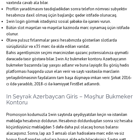
vaxtında cavab ala bilər.
Profilin yaradılmasını təsdiqlədikdən sonra telefon nömrəsi subyektiv
hesabınıza daxil olmaq üçün başlanğıc qədər istifadə olunacaq.
1win login görmək istədiyiniz sosial şəbəkə ilə işarəni vurun.
Bütün slot maşınları və maşınlar kazinoda mərc oynamaq üçün istifadə
olunur.
Əlavə pulsuz fırlanmalar şəxsi hesabınızda göstərilən slotlarda
sürüşdürülür və x35 mərc ilə əldə edilən varidat.
Bahis agentliyinizin seçimi mərcinizdən qazanc potensialınıza qiymətli
dərəcədə təsir göstərə bilər. 1win Az bukmeker kontoru Azərbaycanın
bukmeker bazarında lap yaxşısı adlanır və buna layiqdir. Bu görüş hədis
platforması haqqında uzun elan verir və saytı vasitəsilə mərclərin
yerləşdirilməsinin faydalarını tam başa düşməyə imkan verir. Şirkət 2016-
cı ildə yaradılıb, 2018-ci ilə kəmiyyət FirstBet adlanırdı.
In Seyrək Azerbaycan Giris – Məşhur Bukmeker
Kontoru
Promosyon kodumuzla 1win saytında qeydiyyatdan keçin və istənilən
məbləğə hesabınızı doldurun. Hesabınızı doldurduqdan sonra siz hesaba
köçürdüyünüz məbləğdən 5 dəfə daha pul olacaq bonus balansı
alacaqsınız. Sonra, lap azı 3 əmsalı olan hadisələrə mərc edin və siz
bonus fondlarından uduşlara bonus əldə edə biləcəksiniz. Saytın xətt,