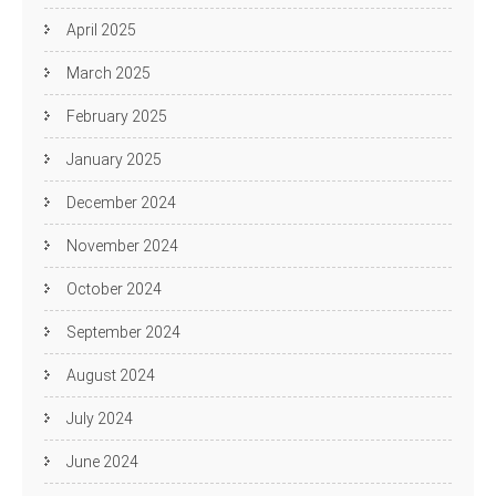
April 2025
March 2025
February 2025
January 2025
December 2024
November 2024
October 2024
September 2024
August 2024
July 2024
June 2024