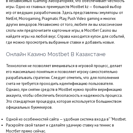
в независимых iGaming-лабораториях, что обеспечивает честность
игры. Одно из главных преимуществ Mostbet kz — большой выбор
игр от ведущих разработчиков. Здесь представлены эмуляторы от
NetEnt, Microgaming, Pragmatic Play, Push Video gaming и многих
других вендоров. Независимо от того, любите ли вы классические
слоты или предпочитаете карточные игры, в Мостбет Casino вы
найдете игры на любой вкус. Справа находится купон для событий,
где можно просмотреть выбранные ставки и добавить новые.
Онлайн Казино Mostbet В Казахстане
Технология не позволяет вмешиваться в игровой процесс, делает
его максимально понятным и позволяет игроку самостоятельно
разрабатывать стратегии. Следует отметить, что для пополнения
счета не требуется проходить идентификацию пользователя.
Однако, при снятии средств в Mostbet нужно пройти верификацию
аккаунта, чтобы обеспечить безопасность и надежность процесса.
Это стандартная процедура, которая используется большинством
официальных букмекеров.
Одной из особенностей сайта — удобная система входа в” “Mostbet.
Раскройте свой талант и сделайте удачную ставку на теннис в
Мостбет прямо сейчас.