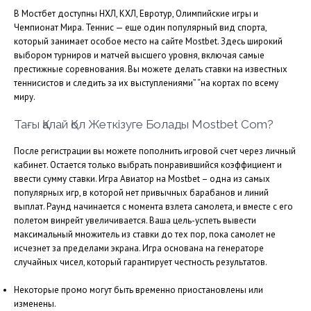
В Мостбет доступны НХЛ, КХЛ, Евротур, Олимпийские игры и
Чемпионат Мира. Теннис — еще один популярный вид спорта,
который занимает особое место на сайте Mostbet. Здесь широкий
выбором турниров и матчей высшего уровня, включая самые
престижные соревнования. Вы можете делать ставки на известных
теннисистов и следить за их выступлениями” “на кортах по всему
миру.
Тағы Қалай Қол Жеткізуге Болады Mostbet Com?
После регистрации вы можете пополнить игровой счет через личный
кабинет. Остается только выбрать понравившийся коэффициент и
ввести сумму ставки. Игра Авиатор на Mostbet – одна из самых
популярных игр, в которой нет привычных барабанов и линий
выплат. Раунд начинается с момента взлета самолета, и вместе с его
полетом винрейт увеличивается. Ваша цель-успеть вывести
максимальный множитель из ставки до тех пор, пока самолет не
исчезнет за пределами экрана. Игра основана на генераторе
случайных чисел, который гарантирует честность результатов.
Некоторые промо могут быть временно приостановлены или
изменены.