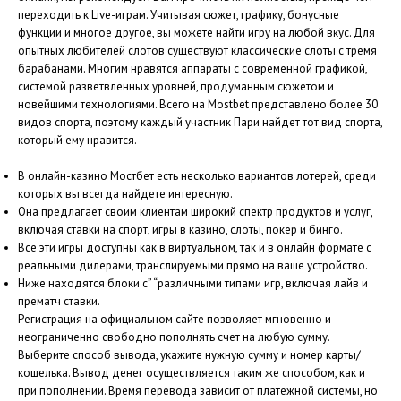
переходить к Live-играм. Учитывая сюжет, графику, бонусные
функции и многое другое, вы можете найти игру на любой вкус. Для
опытных любителей слотов существуют классические слоты с тремя
барабанами. Многим нравятся аппараты с современной графикой,
системой разветвленных уровней, продуманным сюжетом и
новейшими технологиями. Всего на Mostbet представлено более 30
видов спорта, поэтому каждый участник Пари найдет тот вид спорта,
который ему нравится.
В онлайн-казино Мостбет есть несколько вариантов лотерей, среди
которых вы всегда найдете интересную.
Она предлагает своим клиентам широкий спектр продуктов и услуг,
включая ставки на спорт, игры в казино, слоты, покер и бинго.
Все эти игры доступны как в виртуальном, так и в онлайн формате с
реальными дилерами, транслируемыми прямо на ваше устройство.
Ниже находятся блоки с” “различными типами игр, включая лайв и
прематч ставки.
Регистрация на официальном сайте позволяет мгновенно и
неограниченно свободно пополнять счет на любую сумму.
Выберите способ вывода, укажите нужную сумму и номер карты/
кошелька. Вывод денег осуществляется таким же способом, как и
при пополнении. Время перевода зависит от платежной системы, но