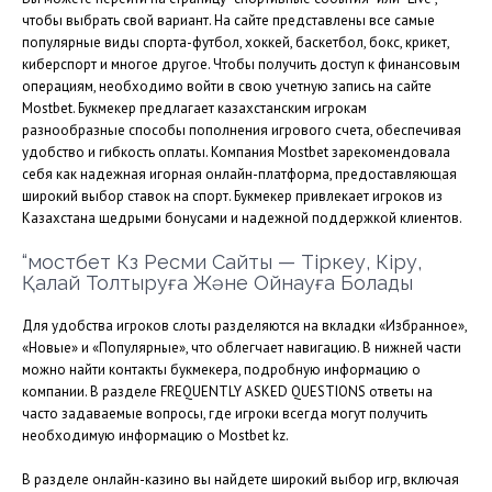
чтобы выбрать свой вариант. На сайте представлены все самые
популярные виды спорта-футбол, хоккей, баскетбол, бокс, крикет,
киберспорт и многое другое. Чтобы получить доступ к финансовым
операциям, необходимо войти в свою учетную запись на сайте
Mostbet. Букмекер предлагает казахстанским игрокам
разнообразные способы пополнения игрового счета, обеспечивая
удобство и гибкость оплаты. Компания Mostbet зарекомендовала
себя как надежная игорная онлайн-платформа, предоставляющая
широкий выбор ставок на спорт. Букмекер привлекает игроков из
Казахстана щедрыми бонусами и надежной поддержкой клиентов.
“мостбет Кз Ресми Сайты — Тіркеу, Кіру,
Қалай Толтыруға Және Ойнауға Болады
Для удобства игроков слоты разделяются на вкладки «Избранное»,
«Новые» и «Популярные», что облегчает навигацию. В нижней части
можно найти контакты букмекера, подробную информацию о
компании. В разделе FREQUENTLY ASKED QUESTIONS ответы на
часто задаваемые вопросы, где игроки всегда могут получить
необходимую информацию о Mostbet kz.
В разделе онлайн-казино вы найдете широкий выбор игр, включая