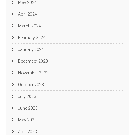
May 2024
April 2024
March 2024
February 2024
January 2024
December 2023
November 2023
October 2023
July 2023
June 2023
May 2023
April 2023