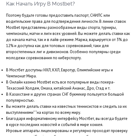
Как Начать Игру В Mostbet?
Поэтому будьте готовы предоставить паспорт, СНИЛС или
водительские права для подтверждения личности. В линии ставок
Mostbet представлены разнообразные виды спорта, турниры,
чемпионаты, матчи и лиги всех уровней. Вы можете делать ставки как
до начала матча, так и в лайв-режиме. Маржа, варьируется от 3% до
12% и доступна как для топовых соревнований, таки для
второстепенных лиг и дивизионов. Особенно популярны среди
молодежи соревнования по киберспорту.
В Мостбет доступны НХЛ, КХЛ, Евротур, Олимпийские игры и
Чемпионат Мира.
В Онлайн казино Mostbet есть все популярные виды покера-
Техасский Холдем, Омаха, китайский Ананас, Дро, Стад и т.
В Казахстане и других странах СНГ букмекер пользуется большой
популярностью.
Вы можете делать ставки на известных теннисистов и следить за их
выступлениями” “на кортах по всему миру.
Благодаря информативному интерфейсу Мостбет, вы всегда будете
в курсе последних новостей и событий в мире хоккея.
Игровые аппараты лицензированы и регулярно проходят проверку