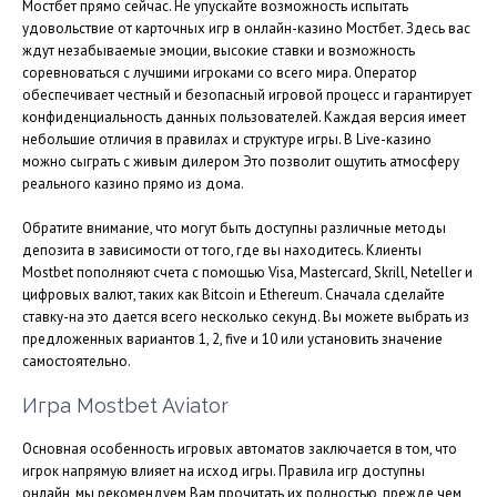
Мостбет прямо сейчас. Не упускайте возможность испытать
удовольствие от карточных игр в онлайн-казино Мостбет. Здесь вас
ждут незабываемые эмоции, высокие ставки и возможность
соревноваться с лучшими игроками со всего мира. Оператор
обеспечивает честный и безопасный игровой процесс и гарантирует
конфиденциальность данных пользователей. Каждая версия имеет
небольшие отличия в правилах и структуре игры. В Live-казино
можно сыграть с живым дилером Это позволит ощутить атмосферу
реального казино прямо из дома.
Обратите внимание, что могут быть доступны различные методы
депозита в зависимости от того, где вы находитесь. Клиенты
Mostbet пополняют счета с помощью Visa, Mastercard, Skrill, Neteller и
цифровых валют, таких как Bitcoin и Ethereum. Сначала сделайте
ставку-на это дается всего несколько секунд. Вы можете выбрать из
предложенных вариантов 1, 2, five и 10 или установить значение
самостоятельно.
Игра Mostbet Aviator
Основная особенность игровых автоматов заключается в том, что
игрок напрямую влияет на исход игры. Правила игр доступны
онлайн, мы рекомендуем Вам прочитать их полностью, прежде чем