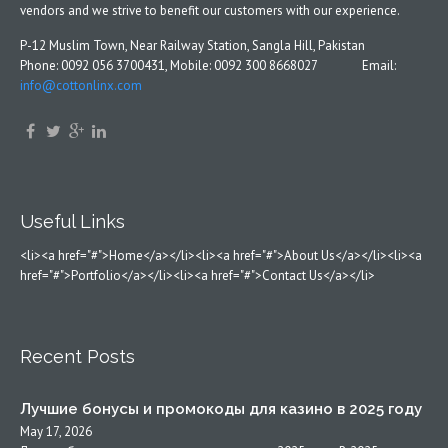
vendors and we strive to benefit our customers with our experience.
P-12 Muslim Town, Near Railway Station, Sangla Hill, Pakistan
Phone: 0092 056 3700431, Mobile: 0092 300 8668027 Email:
info@cottonlinx.com
Useful Links
<li><a href="#">Home</a></li><li><a href="#">About Us</a></li><li><a
href="#">Portfolio</a></li><li><a href="#">Contact Us</a></li>
Recent Posts
Лучшие бонусы и промокоды для казино в 2025 году
May 17, 2026