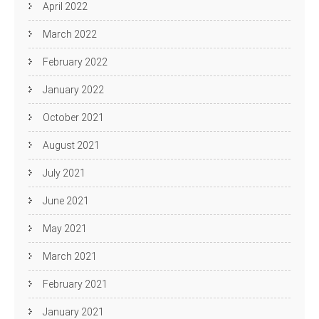
April 2022
March 2022
February 2022
January 2022
October 2021
August 2021
July 2021
June 2021
May 2021
March 2021
February 2021
January 2021