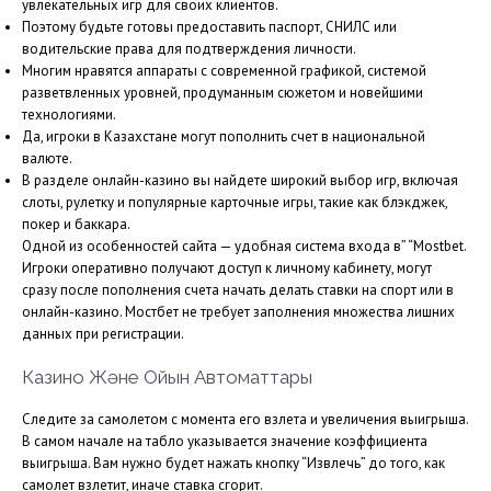
увлекательных игр для своих клиентов.
Поэтому будьте готовы предоставить паспорт, СНИЛС или
водительские права для подтверждения личности.
Многим нравятся аппараты с современной графикой, системой
разветвленных уровней, продуманным сюжетом и новейшими
технологиями.
Да, игроки в Казахстане могут пополнить счет в национальной
валюте.
В разделе онлайн-казино вы найдете широкий выбор игр, включая
слоты, рулетку и популярные карточные игры, такие как блэкджек,
покер и баккара.
Одной из особенностей сайта — удобная система входа в” “Mostbet.
Игроки оперативно получают доступ к личному кабинету, могут
сразу после пополнения счета начать делать ставки на спорт или в
онлайн-казино. Мостбет не требует заполнения множества лишних
данных при регистрации.
Казино Және Ойын Автоматтары
Следите за самолетом с момента его взлета и увеличения выигрыша.
В самом начале на табло указывается значение коэффициента
выигрыша. Вам нужно будет нажать кнопку “Извлечь” до того, как
самолет взлетит, иначе ставка сгорит.