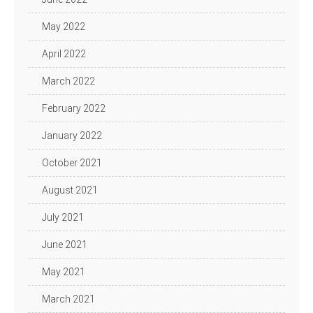
May 2022
April 2022
March 2022
February 2022
January 2022
October 2021
August 2021
July 2021
June 2021
May 2021
March 2021