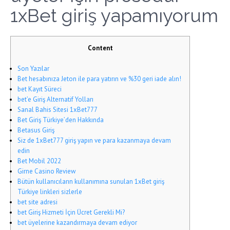
1xBet giriş yapamıyorum
Content
Son Yazılar
Bet hesabınıza Jeton ile para yatırın ve %30 geri iade alın!
bet Kayıt Süreci
bet’e Giriş Alternatif Yolları
Sanal Bahis Sitesi 1xBet777
Bet Giriş Türkiye’den Hakkında
Betasus Giriş
Siz de 1xBet777 giriş yapın ve para kazanmaya devam
edin
Bet Mobil 2022
Girne Casino Review
Bütün kullanıcıların kullanımına sunulan 1xBet giriş
Türkiye linkleri sizlerle
bet site adresi
bet Giriş Hizmeti İçin Ücret Gerekli Mi?
bet üyelerine kazandırmaya devam ediyor