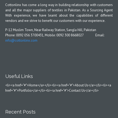
Cottonlinx has come a long way in building relationship with customers
and all the major suppliers of textiles in Pakistan. As a Sourcing Agent
With experience, we have learnt about the capabilities of different
vendors and we strive to benefit our customers with our experience.
P-12 Muslim Town, Near Railway Station, Sangla Hill, Pakistan
Phone: 0092 056 3700431, Mobile: 0092 300 8668027 Email:
info@cottonlinx.com
Useful Links
<li><a href="#">Home</a></li><li><a href="#">About Us</a></li><li><a
href="#">Portfolio</a></li><li><a href="#">Contact Us</a></li>
Recent Posts