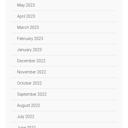
May 2023
April 2023
March 2023
February 2023
January 2023
December 2022
November 2022
October 2022
September 2022
August 2022
July 2022
June 2022