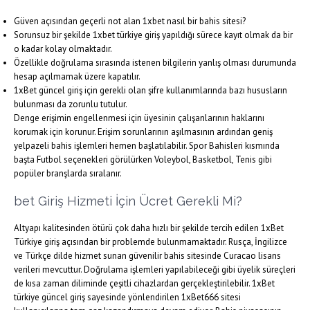
Güven açısından geçerli not alan 1xbet nasıl bir bahis sitesi?
Sorunsuz bir şekilde 1xbet türkiye giriş yapıldığı sürece kayıt olmak da bir
o kadar kolay olmaktadır.
Özellikle doğrulama sırasında istenen bilgilerin yanlış olması durumunda
hesap açılmamak üzere kapatılır.
1xBet güncel giriş için gerekli olan şifre kullanımlarında bazı hususların
bulunması da zorunlu tutulur.
Denge erişimin engellenmesi için üyesinin çalışanlarının haklarını
korumak için korunur. Erişim sorunlarının aşılmasının ardından geniş
yelpazeli bahis işlemleri hemen başlatılabilir. Spor Bahisleri kısmında
başta Futbol seçenekleri görülürken Voleybol, Basketbol, Tenis gibi
popüler branşlarda sıralanır.
bet Giriş Hizmeti İçin Ücret Gerekli Mi?
Altyapı kalitesinden ötürü çok daha hızlı bir şekilde tercih edilen 1xBet
Türkiye giriş açısından bir problemde bulunmamaktadır. Rusça, İngilizce
ve Türkçe dilde hizmet sunan güvenilir bahis sitesinde Curacao lisans
verileri mevcuttur. Doğrulama işlemleri yapılabileceği gibi üyelik süreçleri
de kısa zaman diliminde çeşitli cihazlardan gerçekleştirilebilir. 1xBet
türkiye güncel giriş sayesinde yönlendirilen 1xBet666 sitesi