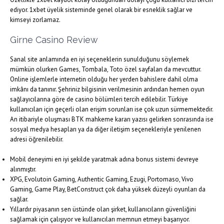
ediyor. 1xbet üyelik sisteminde genel olarak bir esneklik sağlar ve
kimseyi zorlamaz.
Girne Casino Review
Sanal site anlamında en iyi seçeneklerin sunulduğunu söylemek
mümkün olurken Games, Tombala, Toto özel sayfaları da mevcuttur.
Online işlemlerle internetin olduğu her yerden bahislere dahil olma
imkânı da tanınır. Şehriniz bilgisinin verilmesinin ardından hemen oyun
sağlayıcılarına göre de casino bölümleri tercih edilebilir. Türkiye
kullanıcıları için geçerli olan erişim sorunları ise çok uzun sürmemektedir.
An itibariyle oluşması BTK mahkeme kararı yazısı gelirken sonrasında ise
sosyal medya hesapları ya da diğer iletişim seçenekleriyle yenilenen
adresi öğrenilebilir.
Mobil deneyimi en iyi şekilde yaratmak adına bonus sistemi devreye
alınmıştır.
XPG, Evolutoin Gaming, Authentic Gaming, Ezugi, Portomaso, Vivo
Gaming, Game Play, BetConstruct çok daha yüksek düzeyli oyunları da
sağlar.
Yıllardır piyasanın sen üstünde olan şirket, kullanıcıların güvenliğini
sağlamak için çalışıyor ve kullanıcıları memnun etmeyi başarıyor.