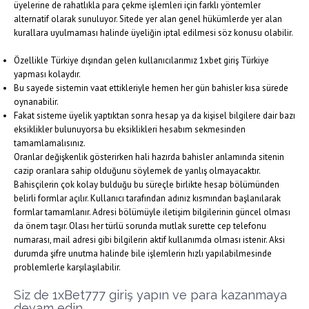
üyelerine de rahatlıkla para çekme işlemleri için farklı yöntemler
alternatif olarak sunuluyor. Sitede yer alan genel hükümlerde yer alan
kurallara uyulmaması halinde üyeliğin iptal edilmesi söz konusu olabilir.
Özellikle Türkiye dışından gelen kullanıcılarımız 1xbet giriş Türkiye
yapması kolaydır.
Bu sayede sistemin vaat ettikleriyle hemen her gün bahisler kısa sürede
oynanabilir.
Fakat sisteme üyelik yaptıktan sonra hesap ya da kişisel bilgilere dair bazı
eksiklikler bulunuyorsa bu eksiklikleri hesabım sekmesinden
tamamlamalısınız.
Oranlar değişkenlik gösterirken hali hazırda bahisler anlamında sitenin
cazip oranlara sahip olduğunu söylemek de yanlış olmayacaktır.
Bahisçilerin çok kolay bulduğu bu süreçle birlikte hesap bölümünden
belirli formlar açılır. Kullanıcı tarafından adınız kısmından başlanılarak
formlar tamamlanır. Adresi bölümüyle iletişim bilgilerinin güncel olması
da önem taşır. Olası her türlü sorunda mutlak surette cep telefonu
numarası, mail adresi gibi bilgilerin aktif kullanımda olması istenir. Aksi
durumda şifre unutma halinde bile işlemlerin hızlı yapılabilmesinde
problemlerle karşılaşılabilir.
Siz de 1xBet777 giriş yapın ve para kazanmaya
devam edin