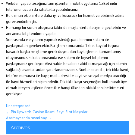
Webden yapabileceğiniz tüm işlemleri mobil uygulama 1xBet indir
telefonunuzdan da rahatlıkla yapabilirsiniz.
Bu uzman ekip sizlere daha iyi ve kusursuz bir hizmet verebilmek adına
görevlendirilmiştir.
Herhangi bir sorun oluşması taktir de müşterilerle iletişime geçilebilir ve
anı anına bilgilendirme yapılır.
Sonrasında ise yatırım yapmak istediği para birimini sistem ile
paylaşmaları gerekecektir. Bu işlem sonrasında 1xbet kaydol tuşuna
basarak başka bir işleme gerek duymadan kayıt işlemini tamamlamış
oluyorsunuz. Fakat sonrasında ise sistem ile kişisel bilgilerini
paylaşmanız gerekiyor. Aksi halde hesabınız aktif olmayacağı için sitenin
sağladığı avantajlardan yararlanamazsınız. Bunlar sırası ile; tek tıkla kayıt,
telefon numarası ile kayır, mail adresi ile kayıt ve sosyal medya aracılığı
ile kayıt hizmetleri biçimindedir. Tek tıkla kayır seçeneğini kullanarak üye
olmak isteyen kişilerin öncelikle hangi ülkeden olduklarını belirtmeleri
gerekiyor.
Uncategorized
Post
←
Pin Upwards Casino Rəsmi Saytı Slot Maşınlar
Azərbaycanda rəsmi say
→
navigation
Archives