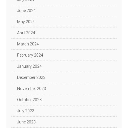
June 2024
May 2024
April 2024
March 2024
February 2024
January 2024
December 2023
November 2023
October 2023
July 2023
June 2023