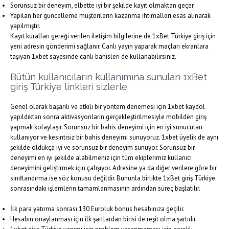
Sorunsuz bir deneyim, elbette iyi bir şekilde kayıt olmaktan geçer.
Yapılan her güncelleme müşterilerin kazanma ihtimalleri esas alınarak
yapılmıştır.
Kayıt kuralları gereği verilen iletişim bilgilerine de 1xBet Türkiye giriş için
yeni adresin gönderimi sağlanır. Canlı yayın yaparak maçları ekranlara
taşıyan 1xbet sayesinde canlı bahisleri de kullanabilirsiniz.
Bütün kullanıcıların kullanımına sunulan 1xBet
giriş Türkiye linkleri sizlerle
Genel olarak başarılı ve etkili bir yöntem denemesi için 1xbet kaydol
yapıldıktan sonra aktivasyonların gerçekleştirilmesiyle mobilden giriş
yapmak kolaylaşır. Sorunsuz bir bahis deneyimi için en iyi sunucuları
kullanıyor ve kesintisiz bir bahis deneyimi sunuyoruz. 1xbet üyelik de aynı
şekilde oldukça iyi ve sorunsuz bir deneyim sunuyor. Sorunsuz bir
deneyimi en iyi şekilde alabilmeniz için tüm ekiplerimiz kullanıcı
deneyimini geliştirmek için çalışıyor. Adresine ya da diğer verilere göre bir
sınıflandırma ise söz konusu değildir. Bununla birlikte 1xBet giriş Türkiye
sonrasındaki işlemlerin tamamlanmasının ardından süreç başlatılır.
İlk para yatırma sonrası 130 Euroluk bonus hesabınıza geçilir.
Hesabın onaylanması için ilk şartlardan birisi de reşit olma şartıdır.