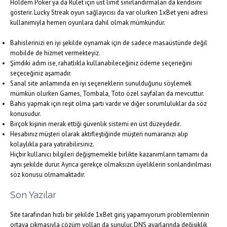
Holdem Poker ya da Rulet için üst limit sınırlandırmaları da kendisini
gösterir. Lucky Streak oyun sağlayıcısı da var olurken 1xBet yeni adresi
kullanımıyla hemen oyunlara dahil olmak mümkündür.
Bahislerinizi en iyi şekilde oynamak için de sadece masaüstünde değil
mobilde de hizmet vermekteyiz.
Şimdiki adım ise, rahatlıkla kullanabileceğiniz ödeme seçeneğini
seçeceğiniz aşamadır.
Sanal site anlamında en iyi seçeneklerin sunulduğunu söylemek
mümkün olurken Games, Tombala, Toto özel sayfaları da mevcuttur.
Bahis yapmak için reşit olma şartı vardır ve diğer sorumluluklar da söz
konusudur.
Birçok kişinin merak ettiği güvenlik sistemi en üst düzeydedir.
Hesabınız müşteri olarak aktifleştiğinde müşteri numaranızı alıp
kolaylıkla para yatırabilirsiniz.
Hiçbir kullanıcı bilgileri değişmemekle birlikte kazanımların tamamı da
aynı şekilde durur. Ayrıca gerekçe olmaksızın üyeliklerin sonlandırılması
söz konusu olmamaktadır.
Son Yazılar
Site tarafından hızlı bir şekilde 1xBet giriş yapamıyorum problemlerinin
ortaya çıkmasıyla çözüm yolları da sunulur. DNS ayarlarında değişiklik