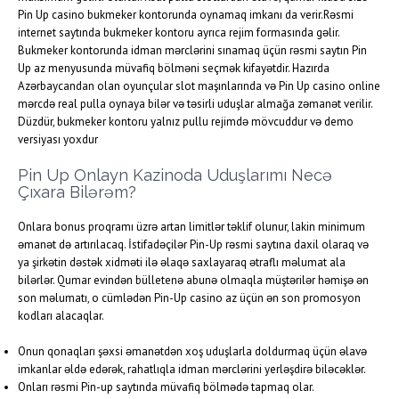
Pin Up casino bukmeker kontorunda oynamaq imkanı da verir.Rəsmi
internet saytında bukmeker kontoru ayrıca rejim formasında gəlir.
Bukmeker kontorunda idman mərclərini sınamaq üçün rəsmi saytın Pin
Up az menyusunda müvafiq bölməni seçmək kifayətdir. Hazırda
Azərbaycandan olan oyunçular slot maşınlarında və Pin Up casino online
mərcdə real pulla oynaya bilər və təsirli uduşlar almağa zəmanət verilir.
Düzdür, bukmeker kontoru yalnız pullu rejimdə mövcuddur və demo
versiyası yoxdur
Pin Up Onlayn Kazinoda Uduşlarımı Necə
Çıxara Bilərəm?
Onlara bonus proqramı üzrə artan limitlər təklif olunur, lakin minimum
əmanət də artırılacaq. İstifadəçilər Pin-Up rəsmi saytına daxil olaraq və
ya şirkətin dəstək xidməti ilə əlaqə saxlayaraq ətraflı məlumat ala
bilərlər. Qumar evindən bülletenə abunə olmaqla müştərilər həmişə ən
son məlumatı, o cümlədən Pin-Up casino az üçün ən son promosyon
kodları alacaqlar.
Onun qonaqları şəxsi əmanətdən xoş uduşlarla doldurmaq üçün əlavə
imkanlar əldə edərək, rahatlıqla idman mərclərini yerləşdirə biləcəklər.
Onları rəsmi Pin-up saytında müvafiq bölmədə tapmaq olar.