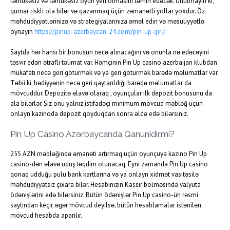
təhlükəsiz və təhlükəsiz oyun yeri olmasını təmin edəcək. Unutmayın ki,
qumar riskli ola bilər və qazanmaq üçün zəmanətli yollar yoxdur. Öz
məhdudiyyətlərinizə və strategiyalarınıza əməl edin və məsuliyyətlə
oynayın
https://pinup-azerbaycan-24.com/pin-up-giri/
.
Saytda hər hansı bir bonusun necə alınacağını və onunla nə edəcəyini
təsvir edən ətraflı təlimat var. Həmçinin Pin Up casino azerbaijan klubdan
mükafatı necə geri götürmək və ya geri götürmək barədə məlumatlar var.
Təbii ki, hədiyyənin necə geri qaytarıldığı barədə məlumatlar da
mövcuddur. Depozitə əlavə olaraq , oyunçular ilk depozit bonusunu da
ala bilərlər. Siz onu yalnız istifadəçi minimum mövcud məbləğ üçün
onlayn kazinoda depozit qoyduqdan sonra əldə edə bilərsiniz.
Pin Up Casino Azərbaycanda Qanunidirmi?
255 AZN məbləğində əmanəti artırmaq üçün oyunçuya kazino Pin Up
casino-dən əlavə uduş təqdim olunacaq. Eyni zamanda Pin Up casino
qonaq udduğu pulu bank kartlarına və ya onlayn xidmət vasitəsilə
məhdudiyyətsiz çıxara bilər. Hesabınızın Kassir bölməsində valyuta
ödənişlərini edə bilərsiniz. Bütün ödənişlər Pin Up casino-ün rəsmi
saytından keçir, əgər mövcud deyilsə, bütün hesablamalar istənilən
mövcud hesabda aparılır.