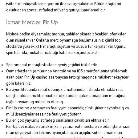
istifadəçi müqaviləsinin şərtləri ilə razılaşmalıdırlar. Bütün nöqtələri
oxuduqdan sonra istifadəçi müvafiq qutuyu işarələməlidir.
İdman Mərcləri Pin Up
Misirdə qədim əlyazmalar, fironlar, qəbirlər, skarab böcəkləri, sfenkslər
olan nişanlar var. Onlarla mərc oynamağa başlamalısınız, çünki top
slotlarda yüksək RTP, maraqlı süjetlər və xüsusi funksiyalar var. Uğurlu
spin halında, mükafat məbləği balansa köçürüləcəkdir.
Spinomenal maraqlı slotların geniş çeşidini təklif edir.
Qumarbazların şərhlərində Android və ya iOS smartfonlarına yükləmək
asan olan Pin Up casino azerbaycan tətbiqi haqqında müsbət hekayələr
görə bilərsiniz .
Bu oyun klubunda rahat ödəniş xidmətlərindən istifadə etməklə real
uduşlar əldə etməklə müxtəlif ölkələrdən gələn qonaqların marağına
uyğun oynamaq mümkün olacaq.
Pin Up casino azerbaycan fəaliyyəti qanunidir, çünki şirkət beynəlxalq və
milli lisenziyalar əsasında fəaliyyət göstərir.
Bu, ən çox yayılmış istifadəçi suallarına cavabları ehtiva edir.
Pin-Up bet istifadə etmək imkanı yalnız real mərclərə və ödənişlərə hazır
olan qeydiyyatdan keçmiş oyunçular üçün açıqdır. Bütün idman mərc