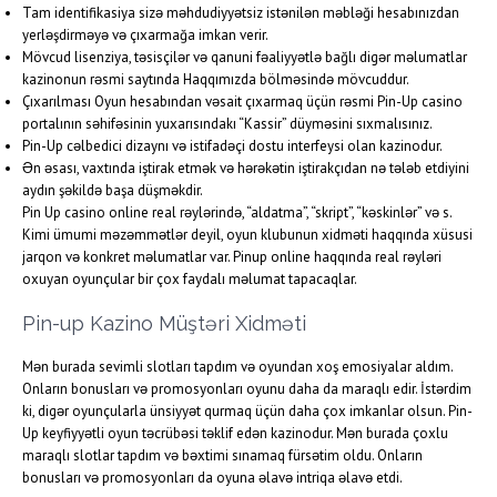
Tam identifikasiya sizə məhdudiyyətsiz istənilən məbləği hesabınızdan
yerləşdirməyə və çıxarmağa imkan verir.
Mövcud lisenziya, təsisçilər və qanuni fəaliyyətlə bağlı digər məlumatlar
kazinonun rəsmi saytında Haqqımızda bölməsində mövcuddur.
Çıxarılması Oyun hesabından vəsait çıxarmaq üçün rəsmi Pin-Up casino
portalının səhifəsinin yuxarısındakı “Kassir” düyməsini sıxmalısınız.
Pin-Up cəlbedici dizaynı və istifadəçi dostu interfeysi olan kazinodur.
Ən əsası, vaxtında iştirak etmək və hərəkətin iştirakçıdan nə tələb etdiyini
aydın şəkildə başa düşməkdir.
Pin Up casino online real rəylərində, “aldatma”, “skript”, “kəskinlər” və s.
Kimi ümumi məzəmmətlər deyil, oyun klubunun xidməti haqqında xüsusi
jarqon və konkret məlumatlar var. Pinup online haqqında real rəyləri
oxuyan oyunçular bir çox faydalı məlumat tapacaqlar.
Pin-up Kazino Müştəri Xidməti
Mən burada sevimli slotları tapdım və oyundan xoş emosiyalar aldım.
Onların bonusları və promosyonları oyunu daha da maraqlı edir. İstərdim
ki, digər oyunçularla ünsiyyət qurmaq üçün daha çox imkanlar olsun. Pin-
Up keyfiyyətli oyun təcrübəsi təklif edən kazinodur. Mən burada çoxlu
maraqlı slotlar tapdım və bəxtimi sınamaq fürsətim oldu. Onların
bonusları və promosyonları da oyuna əlavə intriqa əlavə etdi.