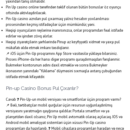
yaxından tanış olmalıdır.
Pin Up casino online tərəfindən təklif olunan bütün bonuslar öz oyunçu
ofisində aktivləşdiriləcək.
Pin-Up casino azndan pul çıxarmaq yalnız hesabın yoxlanılması
prosesindən keçmiş istifadəçilər üçün mümkündür, yəni.
Həqiqi oyunçuların rəylərinə inanırsınızsa, onlar proqramdan fəal istifadə
edirlər və işindən zövq alırlar.
Həqiqi ziyarətçilərin şərhlərində Pinup az keyfiyyətli xidmət və yaxşı pul
mükafatı əldə etmək imkanı təsdiqlənir.
📌 iOS üçün Pin-Up proqramını App Store vasitəsilə yükləyə bilərsiniz.
Proses iPhone-da hər hansı digər proqramı quraşdırmaqdan fərqlənmir.
Bukmeker kontorunun adını daxil etməklə və sonra Bukmeyker
ikonasının yanındakı “Yükləmə” düyməsini sıxmaqla axtarış çubuğundan
istifadə etmək kifayətdir.
Pin-up Casino Bonus Pul Çıxarılır?
Cavab ❓ Pin-Up-un mobil versiyası və smartfonlar üçün proqram varmı?
📌 Bəli, tərtibatçılar mobil qurğular üçün resursun uyğunlaşdırılmış
versiyasını yaratmağın qayğısına qaldılar. Portala smartfon və ya
planşetdən daxil olsanız, Pin Up mobil avtomatik olaraq açılacaq. IOS və
Android mobil əməliyyat sistemləri üçün xüsusi Pin-Up casino
proqramları da hazırlanıb. ❓ Mobil cihazlara proqramları haradan və necə