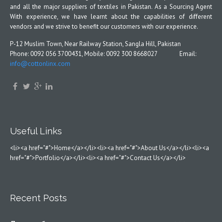
and all the major suppliers of textiles in Pakistan. As a Sourcing Agent
With experience, we have learnt about the capabilities of different
vendors and we strive to benefit our customers with our experience.
P-12 Muslim Town, Near Railway Station, Sangla Hill, Pakistan
Phone: 0092 056 3700431, Mobile: 0092 300 8668027 Email:
info@cottonlinx.com
Useful Links
<li><a href="#">Home</a></li><li><a href="#">About Us</a></li><li><a
href="#">Portfolio</a></li><li><a href="#">Contact Us</a></li>
Recent Posts