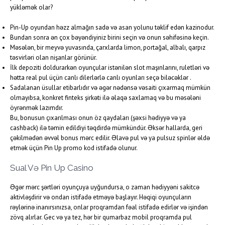
yükləmək olar?
Pin-Up oyundan həzz almağın sadə və asan yolunu təklif edən kazinodur.
Bundan sonra ən çox bəyəndiyiniz birini seçin və onun səhifəsinə keçin.
Məsələn, bir meyvə yuvasında, çarxlarda limon, portağal, albalı, qarpız
təsvirləri olan nişanlar görünür.
İlk depoziti doldurarkən oyunçular istənilən slot maşınlarını, ruletləri və
hətta real pul üçün canlı dilerlərlə canlı oyunları seçə biləcəklər .
Sadalanan üsullar etibarlıdır və əgər nədənsə vəsaiti çıxarmaq mümkün
olmayıbsa, konkret finteks şirkəti ilə əlaqə saxlamaq və bu məsələni
öyrənmək lazımdır.
Bu, bonusun çıxarılması onun öz qaydaları (şəxsi hədiyyə və ya
cashback) ilə təmin edildiyi təqdirdə mümkündür. Əksər hallarda, geri
çəkilmədən əvvəl bonus mərc edilir. Əlavə pul və ya pulsuz spinlər əldə
etmək üçün Pin Up promo kod istifadə olunur.
Sual Və Pin Up Casino
Əgər mərc şərtləri oyunçuya uyğundursa, o zaman hədiyyəni sakitcə
aktivləşdirir və ondan istifadə etməyə başlayır. Həqiqi oyunçuların
rəylərinə inanırsınızsa, onlar proqramdan fəal istifadə edirlər və işindən
zövq alırlar. Gec və ya tez, hər bir qumarbaz mobil proqramda pul