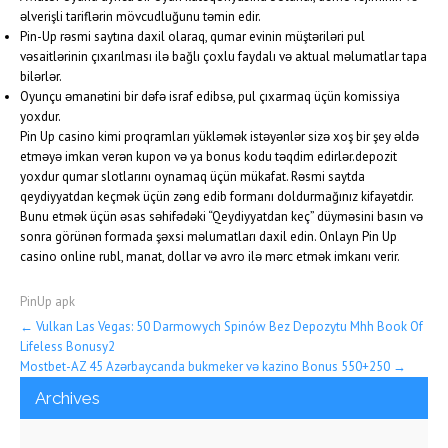
əlverişli tariflərin mövcudluğunu təmin edir.
Pin-Up rəsmi saytına daxil olaraq, qumar evinin müştəriləri pul
vəsaitlərinin çıxarılması ilə bağlı çoxlu faydalı və aktual məlumatlar tapa
bilərlər.
Oyunçu əmanətini bir dəfə israf edibsə, pul çıxarmaq üçün komissiya
yoxdur.
Pin Up casino kimi proqramları yükləmək istəyənlər sizə xoş bir şey əldə
etməyə imkan verən kupon və ya bonus kodu təqdim edirlər.depozit
yoxdur qumar slotlarını oynamaq üçün mükafat. Rəsmi saytda
qeydiyyatdan keçmək üçün zəng edib formanı doldurmağınız kifayətdir.
Bunu etmək üçün əsas səhifədəki “Qeydiyyatdan keç” düyməsini basın və
sonra görünən formada şəxsi məlumatları daxil edin. Onlayn Pin Up
casino online rubl, manat, dollar və avro ilə mərc etmək imkanı verir.
PinUp apk
Post
←
Vulkan Las Vegas: 50 Darmowych Spinów Bez Depozytu Mhh Book Of
Lifeless Bonusy2
navigation
Mostbet-AZ 45 Azərbaycanda bukmeker və kazino Bonus 550+250
→
Archives