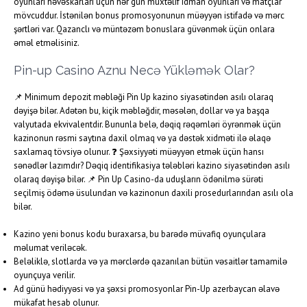
oyunları həvəskarları üçün hər gün müxtəlif idman oyunları və matçlar
mövcuddur. İstənilən bonus promosyonunun müəyyən istifadə və mərc
şərtləri var. Qazanclı və müntəzəm bonuslara güvənmək üçün onlara
əməl etməlisiniz.
Pin-up Casino Aznu Necə Yükləmək Olar?
📌 Minimum depozit məbləği Pin Up kazino siyasətindən asılı olaraq
dəyişə bilər. Adətən bu, kiçik məbləğdir, məsələn, dollar və ya başqa
valyutada ekvivalentdir. Bununla belə, dəqiq rəqəmləri öyrənmək üçün
kazinonun rəsmi saytına daxil olmaq və ya dəstək xidməti ilə əlaqə
saxlamaq tövsiyə olunur. ❓ Şəxsiyyəti müəyyən etmək üçün hansı
sənədlər lazımdır? Dəqiq identifikasiya tələbləri kazino siyasətindən asılı
olaraq dəyişə bilər. 📌 Pin Up Casino-da uduşların ödənilmə sürəti
seçilmiş ödəmə üsulundan və kazinonun daxili prosedurlarından asılı ola
bilər.
Kazino yeni bonus kodu buraxarsa, bu barədə müvafiq oyunçulara
məlumat veriləcək.
Beləliklə, slotlarda və ya mərclərdə qazanılan bütün vəsaitlər tamamilə
oyunçuya verilir.
Ad günü hədiyyəsi və ya şəxsi promosyonlar Pin-Up azerbaycan əlavə
mükafat hesab olunur.