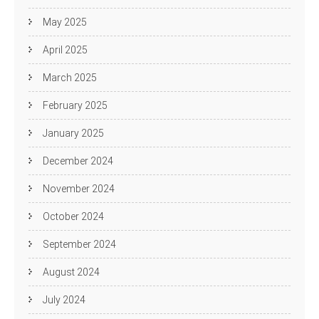
May 2025
April 2025
March 2025
February 2025
January 2025
December 2024
November 2024
October 2024
September 2024
August 2024
July 2024