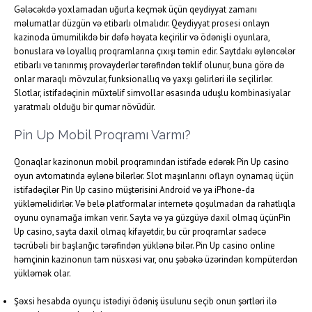
Gələcəkdə yoxlamadan uğurla keçmək üçün qeydiyyat zamanı
məlumatlar düzgün və etibarlı olmalıdır. Qeydiyyat prosesi onlayn
kazinoda ümumilikdə bir dəfə həyata keçirilir və ödənişli oyunlara,
bonuslara və loyallıq proqramlarına çıxışı təmin edir. Saytdakı əyləncələr
etibarlı və tanınmış provayderlər tərəfindən təklif olunur, buna görə də
onlar maraqlı mövzular, funksionallıq və yaxşı gəlirləri ilə seçilirlər.
Slotlar, istifadəçinin müxtəlif simvollar əsasında uduşlu kombinasiyalar
yaratmalı olduğu bir qumar növüdür.
Pin Up Mobil Proqramı Varmı?
Qonaqlar kazinonun mobil proqramından istifadə edərək Pin Up casino
oyun avtomatında əylənə bilərlər. Slot maşınlarını oflayn oynamaq üçün
istifadəçilər Pin Up casino müştərisini Android və ya iPhone-da
yükləməlidirlər. Və belə platformalar internetə qoşulmadan da rahatlıqla
oyunu oynamağa imkan verir. Sayta və ya güzgüyə daxil olmaq üçünPin
Up casino, sayta daxil olmaq kifayətdir, bu cür proqramlar sadəcə
təcrübəli bir başlanğıc tərəfindən yüklənə bilər. Pin Up casino online
həmçinin kazinonun tam nüsxəsi var, onu şəbəkə üzərindən kompüterdən
yükləmək olar.
Şəxsi hesabda oyunçu istədiyi ödəniş üsulunu seçib onun şərtləri ilə