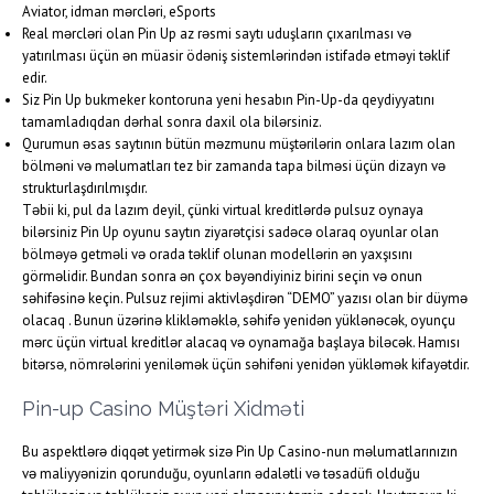
Aviator, idman mərcləri, eSports
Real mərcləri olan Pin Up az rəsmi saytı uduşların çıxarılması və
yatırılması üçün ən müasir ödəniş sistemlərindən istifadə etməyi təklif
edir.
Siz Pin Up bukmeker kontoruna yeni hesabın Pin-Up-da qeydiyyatını
tamamladıqdan dərhal sonra daxil ola bilərsiniz.
Qurumun əsas saytının bütün məzmunu müştərilərin onlara lazım olan
bölməni və məlumatları tez bir zamanda tapa bilməsi üçün dizayn və
strukturlaşdırılmışdır.
Təbii ki, pul da lazım deyil, çünki virtual kreditlərdə pulsuz oynaya
bilərsiniz Pin Up oyunu saytın ziyarətçisi sadəcə olaraq oyunlar olan
bölməyə getməli və orada təklif olunan modellərin ən yaxşısını
görməlidir. Bundan sonra ən çox bəyəndiyiniz birini seçin və onun
səhifəsinə keçin. Pulsuz rejimi aktivləşdirən “DEMO” yazısı olan bir düymə
olacaq . Bunun üzərinə klikləməklə, səhifə yenidən yüklənəcək, oyunçu
mərc üçün virtual kreditlər alacaq və oynamağa başlaya biləcək. Hamısı
bitərsə, nömrələrini yeniləmək üçün səhifəni yenidən yükləmək kifayətdir.
Pin-up Casino Müştəri Xidməti
Bu aspektlərə diqqət yetirmək sizə Pin Up Casino-nun məlumatlarınızın
və maliyyənizin qorunduğu, oyunların ədalətli və təsadüfi olduğu