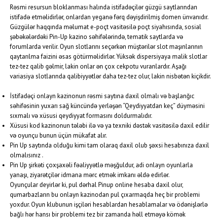
Rəsmi resursun bloklanması halında istifadəçilər güzgü saytlarından
istifadə etməlidirlər, onlardan yeganə fərq dəyişdirilmiş domen ünvanıdır.
Güzgülər haqqında məlumat e-poçt vasitəsilə poçt siyahısında, sosial
şəbəkələrdəki Pin-Up kazino səhifələrində, tematik saytlarda və
forumlarda verilir. Oyun slotlarını seçərkən müştərilər slot maşınlarının
qaytarılma faizini əsas götürməlidirlər. Yüksək dispersiyaya malik slotlar
tez-tez qalib gəlmir, lakin onlar ən çox cekpotu vuranlardır. Aşağı
variasiya slotlarında qalibiyyətlər daha tez-tez olur, lakin nisbətən kiçikdir.
İstifadəçi onlayn kazinonun rəsmi saytına daxil olmalı və başlanğıc
səhifəsinin yuxarı sağ küncündə yerləşən “Qeydiyyatdan keç” düyməsini
sıxmalı və xüsusi qeydiyyat formasını doldurmalıdır.
Xüsusi kod kazinonun tələbi ilə və ya texniki dəstək vasitəsilə daxil edilir
və oyunçu bunun üçün mükafat alır.
Pin Up saytında olduğu kimi tam olaraq daxil olub şəxsi hesabınıza daxil
olmalısınız .
Pin Up şirkəti çoxşaxəli fəaliyyətlə məşğuldur, adi onlayn oyunlarla
yanaşı, ziyarətçilər idmana mərc etmək imkanı əldə edirlər.
Oyunçular deyirlər ki, pul dərhal Pinup online hesaba daxil olur,
qumarbazların bu onlayn kazinodan pul çıxarmaqda heç bir problemi
yoxdur. Oyun klubunun işçiləri hesablardan hesablamalar və ödənişlərlə
bağlı hər hansı bir problemi tez bir zamanda həll etməyə kömək