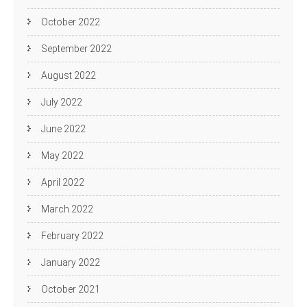
October 2022
September 2022
August 2022
July 2022
June 2022
May 2022
April 2022
March 2022
February 2022
January 2022
October 2021