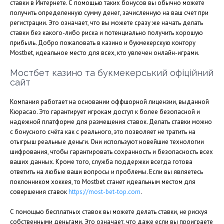
ставки в Интернете. С помощью таких бонусов вы обычно можете
получить определенную сумму денег, зачисленную на ваш счет при
регистрации. Это означает, что вы можете сразу же начать делать
ставки без какого-либо риска и потенциально получить хорошую
прибыль. Добро пожаловать в казино и букмекерскую контору
Mostbet, идеальное место для всех, кто увлечен онлайн-играми.
Мостбет казино та букмекерський офіційний
сайт
Компания работает на основании оффшорной лицензии, выданной
Кюрасао. Это гарантирует игрокам доступ к более безопасной и
надежной платформе для размещения ставок. Делать ставки можно
с бонусного счёта как с реального, это позволяет не тратить на
отыгрыш реальные деньги. Они используют новейшие технологии
шифрования, чтобы гарантировать сохранность и безопасность всех
ваших данных. Кроме того, служба поддержки всегда готова
ответить на любые ваши вопросы и проблемы. Если вы являетесь
поклонником хоккея, то Mostbet станет идеальным местом для
совершения ставок
https://most-bet-top.com
.
С помощью бесплатных ставок вы можете делать ставки, не рискуя
собственными деньгами. Это означает, что даже если вы проиграете