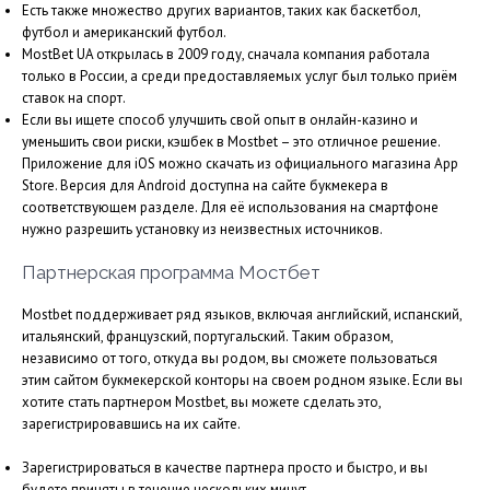
Есть также множество других вариантов, таких как баскетбол,
футбол и американский футбол.
MostBet UA открылась в 2009 году, сначала компания работала
только в России, а среди предоставляемых услуг был только приём
ставок на спорт.
Если вы ищете способ улучшить свой опыт в онлайн-казино и
уменьшить свои риски, кэшбек в Mostbet – это отличное решение.
Приложение для iOS можно скачать из официального магазина App
Store. Версия для Android доступна на сайте букмекера в
соответствующем разделе. Для её использования на смартфоне
нужно разрешить установку из неизвестных источников.
Партнерская программа Мостбет
Mostbet поддерживает ряд языков, включая английский, испанский,
итальянский, французский, португальский. Таким образом,
независимо от того, откуда вы родом, вы сможете пользоваться
этим сайтом букмекерской конторы на своем родном языке. Если вы
хотите стать партнером Mostbet, вы можете сделать это,
зарегистрировавшись на их сайте.
Зарегистрироваться в качестве партнера просто и быстро, и вы
будете приняты в течение нескольких минут.