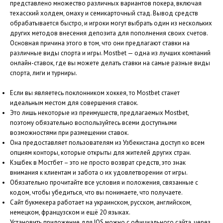
представлено множество различных вариантов покера, включая
техасский холдем, омаху и семикарточный стад. Вывод средств
обрабатывается быстро, и игроки могут выбрать один из нескольких
других методов внесения депозита для пополнения своих счетов.
Основная причина этого в том, что они предлагают ставки на
различные виды спорта и игры. Mostbet — одна из лучших компаний
онлайн-ставок, где вы можете делать ставки на самые разные виды
спорта, лиги и турниры.
Если вы являетесь поклонником хоккея, то Mostbet станет
идеальным местом для совершения ставок.
Это лишь некоторые из преимуществ, предлагаемых Mostbet,
поэтому обязательно воспользуйтесь всеми доступными
возможностями при размещении ставок.
Она предоставляет пользователям из Узбекистана доступ ко всем
опциям конторы, которые открыты для жителей других стран.
Кэшбек в Мостбет – это не просто возврат средств, это знак
внимания к клиентам и забота о их удовлетворении от игры.
Обязательно прочитайте все условия и положения, связанные с
кодом, чтобы убедиться, что вы понимаете, что получаете.
Сайт букмекера работает на украинском, русском, английском,
немецком, французском и ещё 20 языках.
Установить приложение для IOS можно с официального сайта, через