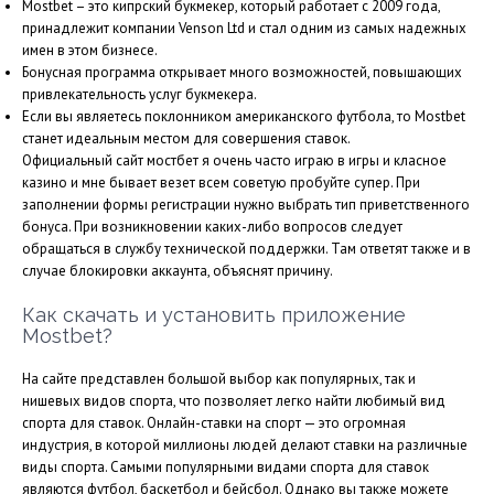
Mostbet – это кипрский букмекер, который работает с 2009 года,
принадлежит компании Venson Ltd и стал одним из самых надежных
имен в этом бизнесе.
Бонусная программа открывает много возможностей, повышающих
привлекательность услуг букмекера.
Если вы являетесь поклонником американского футбола, то Mostbet
станет идеальным местом для совершения ставок.
Официальный сайт мостбет я очень часто играю в игры и класное
казино и мне бывает везет всем советую пробуйте супер. При
заполнении формы регистрации нужно выбрать тип приветственного
бонуса. При возникновении каких-либо вопросов следует
обращаться в службу технической поддержки. Там ответят также и в
случае блокировки аккаунта, объяснят причину.
Как скачать и установить приложение
Mostbet?
На сайте представлен большой выбор как популярных, так и
нишевых видов спорта, что позволяет легко найти любимый вид
спорта для ставок. Онлайн-ставки на спорт — это огромная
индустрия, в которой миллионы людей делают ставки на различные
виды спорта. Самыми популярными видами спорта для ставок
являются футбол, баскетбол и бейсбол. Однако вы также можете