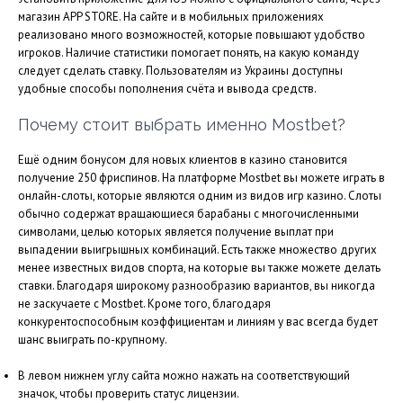
магазин APP STORE. На сайте и в мобильных приложениях
реализовано много возможностей, которые повышают удобство
игроков. Наличие статистики помогает понять, на какую команду
следует сделать ставку. Пользователям из Украины доступны
удобные способы пополнения счёта и вывода средств.
Почему стоит выбрать именно Mostbet?
Ещё одним бонусом для новых клиентов в казино становится
получение 250 фриспинов. На платформе Mostbet вы можете играть в
онлайн-слоты, которые являются одним из видов игр казино. Слоты
обычно содержат вращающиеся барабаны с многочисленными
символами, целью которых является получение выплат при
выпадении выигрышных комбинаций. Есть также множество других
менее известных видов спорта, на которые вы также можете делать
ставки. Благодаря широкому разнообразию вариантов, вы никогда
не заскучаете с Mostbet. Кроме того, благодаря
конкурентоспособным коэффициентам и линиям у вас всегда будет
шанс выиграть по-крупному.
В левом нижнем углу сайта можно нажать на соответствующий
значок, чтобы проверить статус лицензии.