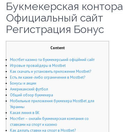
Букмекерская контора
Официальный сайт
Регистрация Бонус
Content
Мостбет казино та букмекерський офіційний сайт
Игровые провайдеры в Mostbet
Как скачать и установить приложение Mostbet?
Есть ли какие-либо ограничения в Mostbet?
Бонусы и акции
Американский футбол
Общий обзор букмекера
Мобильные приложения букмекера MostBet для
Украины
Какая линия в БК
Мостбет – онлайн букмекерская компания со
ставками на спорт и казино
Как делать ставки на спорт в Mostbet?