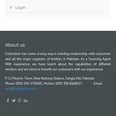
Log in
About us
Cottonlinx has come a long way in building relationship with customers
and all the major suppliers of textiles in Pakistan. As a Sourcing Agent
With experience, we have learnt about the capabilities of different
vendors and we strive to benefit our customers with our experience.
P-12 Muslim Town, Near Railway Station, Sangla Hill, Pakistan
Phone: 0092 056 3700431, Mobile: 0092 300 8668027 Email:
info@cottonlinx.com