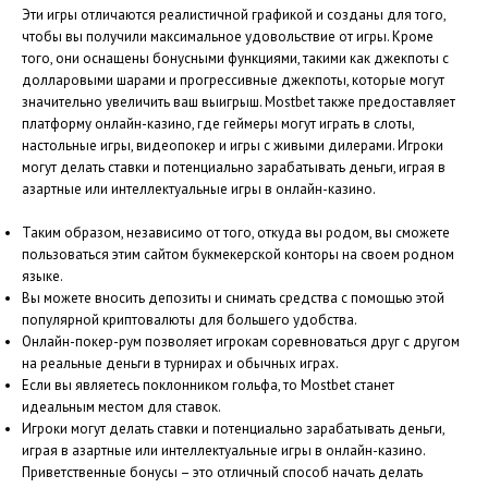
Эти игры отличаются реалистичной графикой и созданы для того,
чтобы вы получили максимальное удовольствие от игры. Кроме
того, они оснащены бонусными функциями, такими как джекпоты с
долларовыми шарами и прогрессивные джекпоты, которые могут
значительно увеличить ваш выигрыш. Mostbet также предоставляет
платформу онлайн-казино, где геймеры могут играть в слоты,
настольные игры, видеопокер и игры с живыми дилерами. Игроки
могут делать ставки и потенциально зарабатывать деньги, играя в
азартные или интеллектуальные игры в онлайн-казино.
Таким образом, независимо от того, откуда вы родом, вы сможете
пользоваться этим сайтом букмекерской конторы на своем родном
языке.
Вы можете вносить депозиты и снимать средства с помощью этой
популярной криптовалюты для большего удобства.
Онлайн-покер-рум позволяет игрокам соревноваться друг с другом
на реальные деньги в турнирах и обычных играх.
Если вы являетесь поклонником гольфа, то Mostbet станет
идеальным местом для ставок.
Игроки могут делать ставки и потенциально зарабатывать деньги,
играя в азартные или интеллектуальные игры в онлайн-казино.
Приветственные бонусы – это отличный способ начать делать