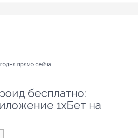
егодня прямо сейча
дроид бесплатно:
иложение 1хБет на