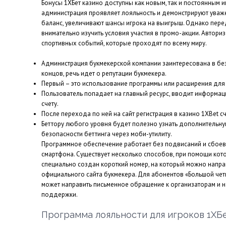
Бонусы 1ХБет казино доступны как новым, так и постоянным
администрация проявляет лояльность и демонстрируют уваже
баланс, увеличивают шансы игрока на выигрыш. Однако пере
внимательно изучить условия участия в промо-акции. Авториз
спортивных событий, которые проходят по всему миру.
Администрация букмекерской компании заинтересована в без
концов, речь идет о репутации букмекера.
Первый – это использование программы или расширения для
Пользователь попадает на главный ресурс, вводит информац
счету.
После перехода по ней на сайт регистрация в казино 1XBet с
Беттору любого уровня будет полезно узнать дополнительн
безопасности беттинга через моби-утилиту.
Программное обеспечение работает без подвисаний и сбоев.
смартфона. Существует несколько способов, при помощи кот
специально создан короткий номер, на который можно направ
официального сайта букмекера. Для абонентов «Большой четв
может направить письменное обращение к организаторам и н
поддержки.
Программа лояльности для игроков 1ХБ