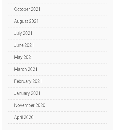
October 2021
August 2021
July 2021
June 2021
May 2021
March 2021
February 2021
January 2021
November 2020
April 2020