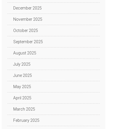
December 2025
November 2025
October 2025
September 2025
August 2025
July 2025
June 2025
May 2025
April 2025
March 2025
February 2025