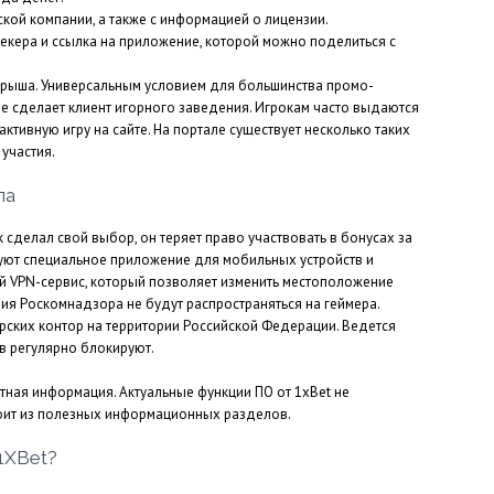
кой компании, а также с информацией о лицензии.
екера и ссылка на приложение, которой можно поделиться с
рыша. Универсальным условием для большинства промо-
е сделает клиент игорного заведения. Игрокам часто выдаются
тивную игру на сайте. На портале существует несколько таких
участия.
ла
 сделал свой выбор, он теряет право участвовать в бонусах за
уют специальное приложение для мобильных устройств и
й VPN-сервис, который позволяет изменить местоположение
ния Роскомнадзора не будут распространяться на геймера.
рских контор на территории Российской Федерации. Ведется
ов регулярно блокируют.
тная информация. Актуальные функции ПО от 1xBet не
тоит из полезных информационных разделов.
1XBet?