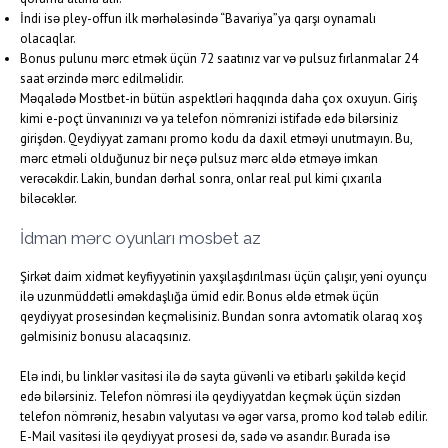
İndi isə pley-offun ilk mərhələsində “Bavariya”ya qarşı oynamalı
olacaqlar.
Bonus pulunu mərc etmək üçün 72 saatınız var və pulsuz fırlanmalar 24
saat ərzində mərc edilməlidir.
Məqalədə Mostbet-in bütün aspektləri haqqında daha çox oxuyun. Giriş
kimi e-poçt ünvanınızı və ya telefon nömrənizi istifadə edə bilərsiniz
girişdən. Qeydiyyat zamanı promo kodu da daxil etməyi unutmayın. Bu,
mərc etməli olduğunuz bir neçə pulsuz mərc əldə etməyə imkan
verəcəkdir. Lakin, bundan dərhal sonra, onlar real pul kimi çıxarıla
biləcəklər.
İdman mərc oyunları mosbet az
Şirkət daim xidmət keyfiyyətinin yaxşılaşdırılması üçün çalışır, yəni oyunçu
ilə uzunmüddətli əməkdaşlığa ümid edir. Bonus əldə etmək üçün
qeydiyyat prosesindən keçməlisiniz. Bundan sonra avtomatik olaraq xoş
gəlmisiniz bonusu alacaqsınız.
Elə indi, bu linklər vasitəsi ilə də sayta güvənli və etibarlı şəkildə keçid
edə bilərsiniz. Telefon nömrəsi ilə qeydiyyatdan keçmək üçün sizdən
telefon nömrəniz, hesabın valyutası və əgər varsa, promo kod tələb edilir.
E-Mail vasitəsi ilə qeydiyyat prosesi də, sadə və asandır. Burada isə