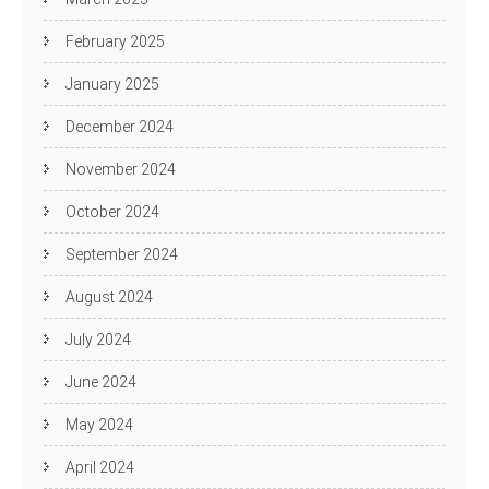
February 2025
January 2025
December 2024
November 2024
October 2024
September 2024
August 2024
July 2024
June 2024
May 2024
April 2024