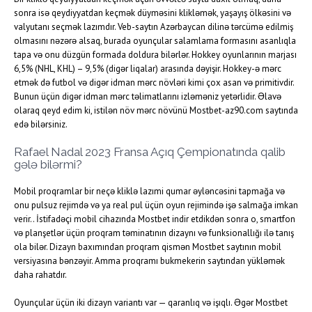
sonra isə qeydiyyatdan keçmək düyməsini klikləmək, yaşayış ölkəsini və
valyutanı seçmək lazımdır. Veb-saytın Azərbaycan dilinə tərcümə edilmiş
olmasını nəzərə alsaq, burada oyunçular salamlama formasını asanlıqla
tapa və onu düzgün formada doldura bilərlər. Hokkey oyunlarının marjası
6,5% (NHL, KHL) – 9,5% (digər liqalar) arasında dəyişir. Hokkey-ə mərc
etmək də futbol və digər idman mərc növləri kimi çox asan və primitivdir.
Bunun üçün digər idman mərc təlimatlarını izləməniz yetərlidir. Əlavə
olaraq qeyd edim ki, istilən növ mərc növünü Mostbet-az90.com saytında
edə bilərsiniz.
Rafael Nadal 2023 Fransa Açıq Çempionatında qalib
gələ bilərmi?
Mobil proqramlar bir neçə kliklə lazımi qumar əyləncəsini tapmağa və
onu pulsuz rejimdə və ya real pul üçün oyun rejimində işə salmağa imkan
verir.. İstifadəçi mobil cihazında Mostbet indir etdikdən sonra o, smartfon
və planşetlər üçün proqram təminatının dizaynı və funksionallığı ilə tanış
ola bilər. Dizayn baxımından proqram qismən Mostbet saytının mobil
versiyasına bənzəyir. Amma proqramı bukmekerin saytından yükləmək
daha rahatdır.
Oyunçular üçün iki dizayn variantı var — qaranlıq və işıqlı. Əgər Mostbet