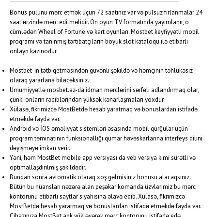
Bonus pulunu mərc etmək üçün 72 saatınız var və pulsuz fırlanmalar 24
saat ərzində mərc edilməlidir. On oyun TV formatında yayımlanır, o
cümlədən Wheel of Fortune və kart oyunları. Mostbet keyfiyyətli mobil
proqramı və tanınmış tərtibatçıların böyük slot kataloqu ilə etibarlı
onlayn kazinodur.
Mostbet-in tətbiqetməsindən güvənli şəkildə və həmçinin təhlükəsiz
olaraq yararlana biləcəksiniz.
Ümumiyyətlə mosbet.az-da idman mərclərini sərfəli adlandırmaq olar,
çünki onların rəqiblərindən yüksək kənarlaşmaları yoxdur.
Xülasə, fikrimizcə MostBetdə hesab yaratmaq və bonuslardan istifadə
etməkdə fayda var.
Android və İOS əməliyyat sistemləri əsasında mobil qurğular üçün
proqram təminatının funksionallığı qumar həvəskarlarına interfeys dilini
dəyişməyə imkan verir.
Yəni, həm MostBet mobile app versiyası da veb versiya kimi sürətli və
optimallaşdırılmış şəkildədir.
Bundan sonra avtomatik olaraq xoş gəlmisiniz bonusu alacaqsınız.
Bütün bu nüansları nəzərə alan peşəkar komanda üzvlərimiz bu mərc
kontorunu etibarlı saytlar siyahısına əlavə edib. Xülasə, fikrimizcə
MostBetdə hesab yaratmaq və bonuslardan istifadə etməkdə fayda var.
Cihazınıza MostBet apk yükləyərək mərc kontorunu istifadə edə