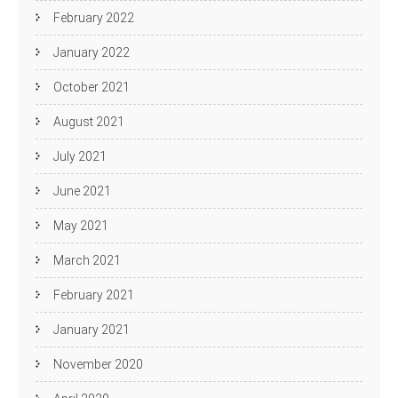
February 2022
January 2022
October 2021
August 2021
July 2021
June 2021
May 2021
March 2021
February 2021
January 2021
November 2020