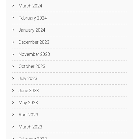
March 2024
February 2024
January 2024
December 2023
November 2023
October 2023
July 2023
June 2023
May 2023
April 2023
March 2023
February 2023