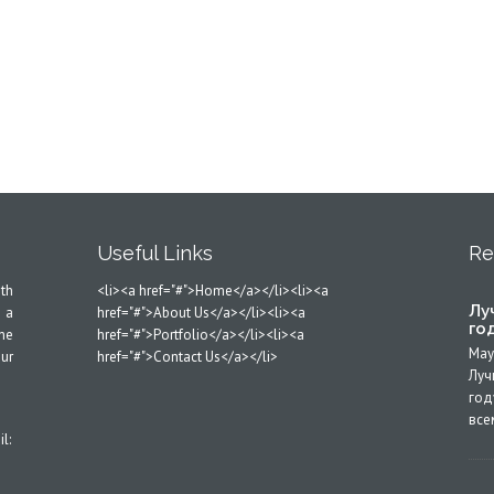
Useful Links
Re
th
<li><a href="#">Home</a></li><li><a
Лу
s a
href="#">About Us</a></li><li><a
го
he
href="#">Portfolio</a></li><li><a
May
ur
href="#">Contact Us</a></li>
Луч
год
все
l: