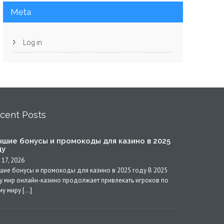
Meta
Log in
cent Posts
чшие бонусы и промокоды для казино в 2025
ду
 17, 2026
шие бонусы и промокоды для казино в 2025 году В 2025
у мир онлайн-казино продолжает привлекать игроков по
му миру […]