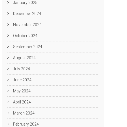
January 2025
December 2024
November 2024
October 2024
September 2024
August 2024
July 2024
June 2024
May 2024
April 2024
March 2024
February 2024