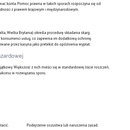
ować konta. Pomoc prawna w takich sporach rozpoczyna się od
zgodności z prawem krajowym i międzynarodowym.
alta, Wielka Brytania) określa procedurę składania skarg.
ak konsumenci usług, co zapewnia im dodatkową ochronę.
ywane przez kasyna jako pretekst do opóźnienia wypłat.
azardowej
tkowy. Większość z nich mieści się w standardowej liście roszczeń,
sukcesu w rozwiązaniu sporu.
łacić.
Podejrzenie oszustwa lub naruszenia zasad.