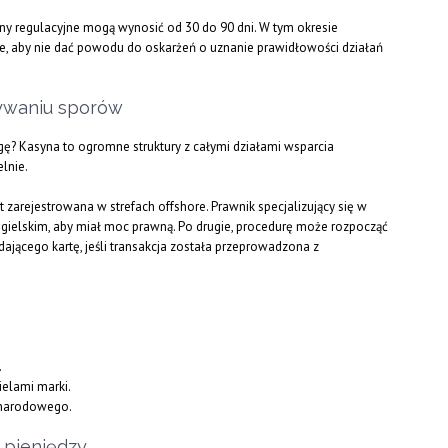
ny regulacyjne mogą wynosić od 30 do 90 dni. W tym okresie
e, aby nie dać powodu do oskarżeń o uznanie prawidłowości działań
zywaniu sporów
ę? Kasyna to ogromne struktury z całymi działami wsparcia
lnie.
t zarejestrowana w strefach offshore. Prawnik specjalizujący się w
ielskim, aby miał moc prawną. Po drugie, procedurę może rozpocząć
jącego kartę, jeśli transakcja została przeprowadzona z
.
ielami marki.
ynarodowego.
 pieniędzy