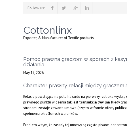
Follow us:
Cottonlinx
Exporter, & Manufacturer of Textile products
Pomoc prawna graczom w sporach z kasyna
działania
May 17, 2026
Charakter prawny relacji między gracze
Relacje powstające na polu hazardu na pierwszy rzut oka wydają s
prawnego punktu widzenia tak jest
transakcja cywilna
. Kiedy gr
stronami zostaje zawarta umowa (często w formie oferty publiczn
spełnieniu określonych warunków.
Problem w tym, że zasady tej umowy są często pisane jednostron