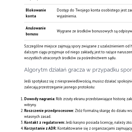
Blokowanie
Dostęp do Twojego konta osobistego jest za
konta
wyjaśnienia.
Anulowanie
Wygrane ze środków bonusowych są odpisyw
bonusu
Szczególne miejsce zajmują spory związane z uzależnieniem od ha
dalszym ciągu przyjmuje od niego zakłady, jest to rażące narusz
wszystkich utraconych środków za pośrednictwem sądu.
Algorytm działań gracza w przypadku spo
Jeśli spotykasz się z niesprawiedliwością, musisz działać spokojni
zalecają przestrzeganie jasnego protokołu:
Dowody nagrania:
Rób zrzuty ekranu przedstawiające historię za
witryny.
Roszczenie przedprocesowe:
Złóż formalną skargę do działu wsp
własnych zasad.
Kontakt z regulatorem:
Jeśli kasyno posiada licencję, należy z
Korzystanie z ADR:
Kontaktowanie się z organizacjami zajmując