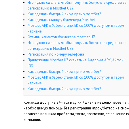
Что нужно сделать, чтобы получить бонусные средства за
регистрацию в Mostbet UZ?
Как сделать быстрый вход прямо мостбет?
Как сделать ставку у букмекера Mostbet
Mostbet APK в Узбекистане: БК со 100% доступом в твоем
кармане
Отзывы клиентов букмекера Mostbet UZ
Что нужно сделать, чтобы получить бонусные средства за
регистрацию в Mostbet UZ?
Регистрация по номеру телефона
Приложение Mostbet UZ скачать на Андроид APK, Айфон
IOS
Как сделать быстрый вход прямо мостбет?
Mostbet APK в Узбекистане: БК со 100% доступом в твоем
кармане
Как сделать быстрый вход прямо мостбет?
Команда доступна 24 часа в сутки 7 дней в неделю через чат
необходимую помощь. Без регистрации игрок/беттор не сможет
процессе возникла проблема, тогда, возможно, ее решение ю
компании.