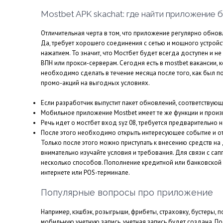
Mostbet APK skachat: где найти приложение 
Отличительная черта в том, что приложение регулярно обнов
Да, требует хорошего соединения с сетью и мощного устройс
нажатием. То значит, что Мостбет будет всегда доступен и не 
ВПН или прокси-серверам. Сегодня есть в mostbet вакансии, 
необходимо сделать в течение месяца после того, как был п
промо-акций на выгодных условиях.
Если разработчик выпустит пакет обновлений, соответствую
Мобильное приложение Mostbet имеет те же функции и произв
Речь идет о мостбет вход syz 08, требуется предварительно н
После этого необходимо открыть интересующее событие и о
Только после этого можно приступать к внесению средств на
внимательно изучайте условия и требования. Для связи с са
несколько способов. Пополнение кредитной или банковской к
интернете или POS-терминале.
Популярные вопросы про приложение
Например, кэшбэк, розыгрыши, фрибеты, страховку, бустеры, п
мобильную учетную запись, учетная запись будет создана. П