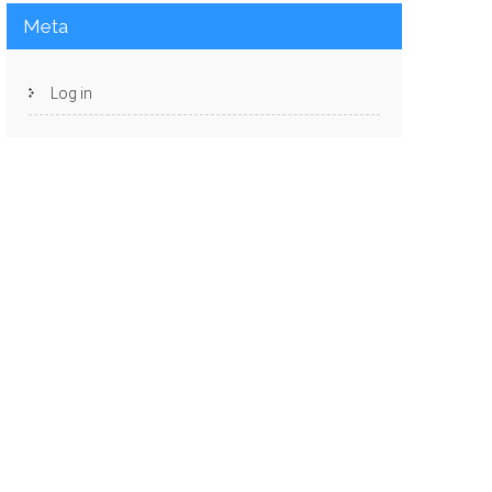
Meta
Log in