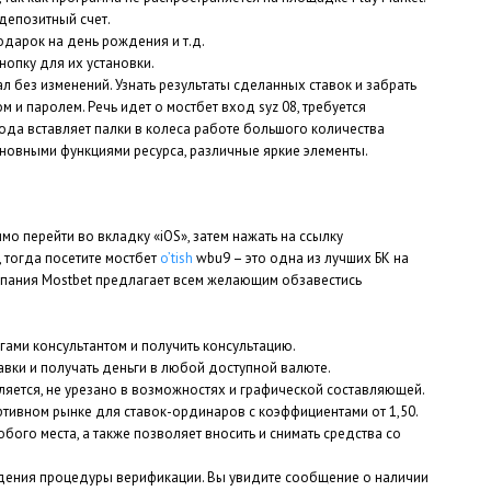
 депозитный счет.
подарок на день рождения и т.д.
опку для их установки.
 без изменений. Узнать результаты сделанных ставок и забрать
и паролем. Речь идет о мостбет вход syz 08, требуется
ода вставляет палки в колеса работе большого количества
основными функциями ресурса, различные яркие элементы.
о перейти во вкладку «iOS», затем нажать на ссылку
, тогда посетите мостбет
o’tish
wbu9 – это одна из лучших БК на
мпания Mostbet предлагает всем желающим обзавестись
гами консультантом и получить консультацию.
тавки и получать деньги в любой доступной валюте.
ляется, не урезано в возможностях и графической составляющей.
ртивном рынке для ставок-ординаров с коэффициентами от 1,50.
бого места, а также позволяет вносить и снимать средства со
дения процедуры верификации. Вы увидите сообщение о наличии