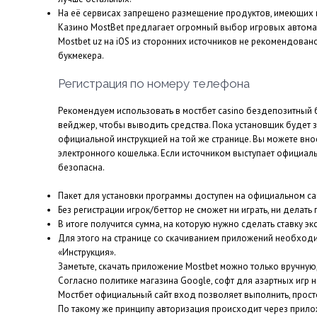
На её сервисах запрещено размещение продуктов, имеющих 
Казино MostBet предлагает огромный выбор игровых автомат
Mostbet uz на iOS из сторонних источников не рекомендован
букмекера.
Регистрация по номеру телефона
Рекомендуем использовать в мостбет casino бездепозитный бо
вейджер, чтобы выводить средства. Пока установщик будет з
официальной инструкцией на той же странице. Вы можете вно
электронного кошелька. Если источником выступает официаль
безопасна.
Пакет для установки программы доступен на официальном са
Без регистрации игрок/беттор не сможет ни играть, ни делат
В итоге получится сумма, на которую нужно сделать ставку эк
Для этого на странице со скачиванием приложений необходим
«Инструкция».
Заметьте, скачать приложение Mostbet можно только вручную,
Согласно политике магазина Google, софт для азартных игр
Мостбет официальный сайт вход позволяет выполнить, просто
По такому же принципу авторизация происходит через прило