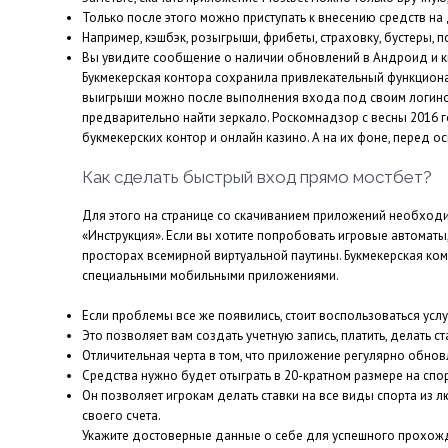
Только после этого можно приступать к внесению средств на
Например, кэшбэк, розыгрыши, фрибеты, страховку, бустеры, 
Вы увидите сообщение о наличии обновлений в Андроид и кн
Букмекерская контора сохранила привлекательный функционал
выигрыши можно после выполнения входа под своим логином 
предварительно найти зеркало. Роскомнадзор с весны 2016 г
букмекерских контор и онлайн казино. А на их фоне, перед 
Как сделать быстрый вход прямо мостбет?
Для этого на странице со скачиванием приложений необходим
«Инструкция». Если вы хотите попробовать игровые автоматы
просторах всемирной виртуальной паутины. Букмекерская ко
специальными мобильными приложениями.
Если проблемы все же появились, стоит воспользоваться услу
Это позволяет вам создать учетную запись, платить, делать с
Отличительная черта в том, что приложение регулярно обнов
Средства нужно будет отыграть в 20-кратном размере на спо
Он позволяет игрокам делать ставки на все виды спорта из лю
своего счета.
Укажите достоверные данные о себе для успешного прохож