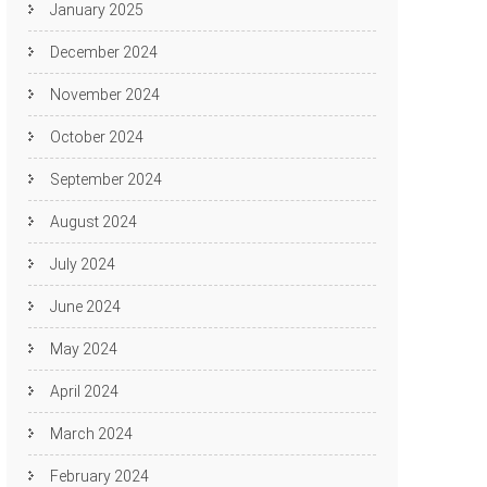
January 2025
December 2024
November 2024
October 2024
September 2024
August 2024
July 2024
June 2024
May 2024
April 2024
March 2024
February 2024