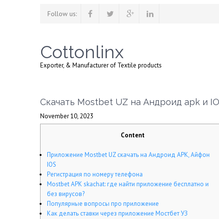
Follow us:
Cottonlinx
Exporter, & Manufacturer of Textile products
Скачать Mostbet UZ на Андроид apk и I
November 10, 2023
Content
Приложение Mostbet UZ скачать на Андроид APK, Айфон
IOS
Регистрация по номеру телефона
Mostbet APK skachat: где найти приложение бесплатно и
без вирусов?
Популярные вопросы про приложение
Как делать ставки через приложение Мостбет УЗ