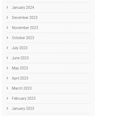
January 2024
December 2023
November 2023
October 2023
July 2023
June 2023
May 2023
April 2023
March 2023
February 2023
January 2023