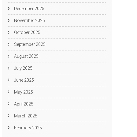
December 2025
November 2025
October 2025
September 2025
August 2025
July 2025
June 2025
May 2025
April 2025
March 2025
February 2025