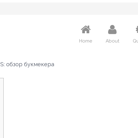
Home
About
Qu
OS: обзор букмекера