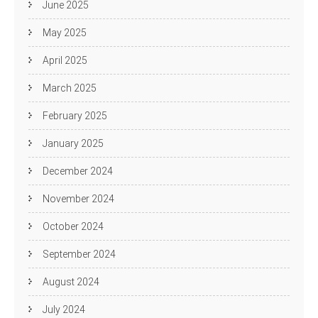
June 2025
May 2025
April 2025
March 2025
February 2025
January 2025
December 2024
November 2024
October 2024
September 2024
August 2024
July 2024