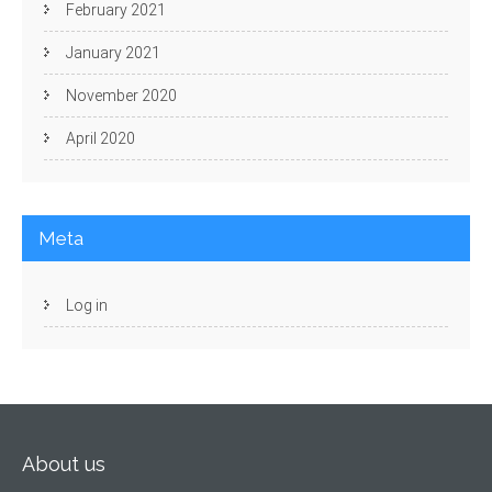
February 2021
January 2021
November 2020
April 2020
Meta
Log in
About us