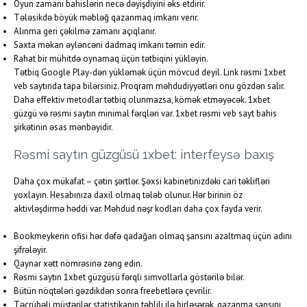
Oyun zamanı bahislərin necə dəyişdiyini əks etdirir.
Tələsikdə böyük məbləğ qazanmaq imkanı verir.
Alınma geri çəkilmə zamanı açıqlanır.
Saxta məkan əyləncəni dadmaq imkanı təmin edir.
Rahat bir mühitdə oynamaq üçün tətbiqini yükləyin.
Tətbiq Google Play-dən yükləmək üçün mövcud deyil. Link rəsmi 1xbet
veb saytında tapa bilərsiniz. Proqram məhdudiyyətləri onu gözdən salır.
Daha effektiv metodlar tətbiq olunmazsa, kömək etməyəcək. 1xbet
güzgü və rəsmi saytın minimal fərqləri var. 1xbet rəsmi veb sayt bahis
şirkətinin əsas mənbəyidir.
Rəsmi saytın güzgüsü 1xbet: interfeysə baxış
Daha çox mükafat – çətin şərtlər. Şəxsi kabinetinizdəki cari təklifləri
yoxlayın. Hesabınıza daxil olmaq tələb olunur. Hər birinin öz
aktivləşdirmə həddi var. Məhdud nəşr kodları daha çox fayda verir.
Bookmeykerin ofisi hər dəfə qadağan olmaq şansını azaltmaq üçün adını
şifrələyir.
Qaynar xətt nömrəsinə zəng edin.
Rəsmi saytın 1xbet güzgüsü fərqli simvollarla göstərilə bilər.
Bütün nöqtələri gəzdikdən sonra freebetlərə çevrilir.
Təcrübəli müştərilər statistikanın təhlili ilə birləşərək, qazanma şansını