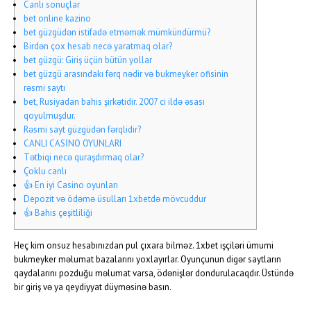
Canlı sonuçlar
bet online kazino
bet güzgüdən istifadə etməmək mümkündürmü?
Birdən çox hesab necə yaratmaq olar?
bet güzgü: Giriş üçün bütün yollar
bet güzgü arasındakı fərq nədir və bukmeyker ofisinin
rəsmi saytı
bet, Rusiyadan bahis şirkətidir. 2007 ci ildə əsası
qoyulmuşdur.
Rəsmi sayt güzgüdən fərqlidir?
CANLI CASİNO OYUNLARI
Tətbiqi necə quraşdırmaq olar?
Çoklu canlı
👍 En iyi Casino oyunları
Depozit və ödəmə üsulları 1xbetdə mövcuddur
👍 Bahis çeşitliliği
Heç kim onsuz hesabınızdan pul çıxara bilməz. 1xbet işçiləri ümumi
bukmeyker məlumat bazalarını yoxlayırlar. Oyunçunun digər saytların
qaydalarını pozduğu məlumat varsa, ödənişlər dondurulacaqdır. Üstündə
bir giriş və ya qeydiyyat düyməsinə basın.