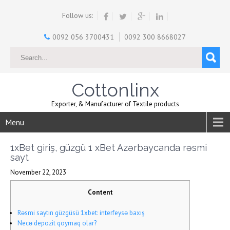
Follow us:
0092 056 3700431
0092 300 8668027
Cottonlinx
Exporter, & Manufacturer of Textile products
Menu
1xBet giriş, güzgü 1 xBet Azərbaycanda rəsmi
sayt
November 22, 2023
Content
Rəsmi saytın güzgüsü 1xbet: interfeysə baxış
Necə depozit qoymaq olar?